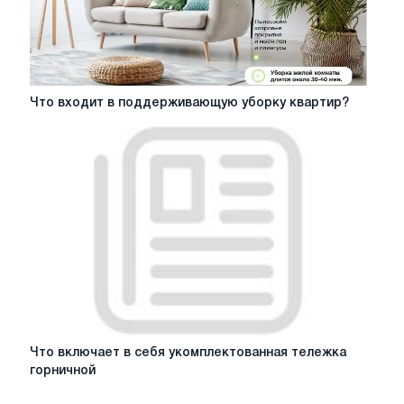
Что
Что входит в поддерживающую уборку квартир?
входит
в
поддерживающую
уборку
квартир?
Что
Что включает в себя укомплектованная тележка
включает
горничной
в
себя