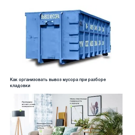
столешницу
из
натурального
камня:
средства
и
советы
Как
Как организовать вывоз мусора при разборе
организовать
кладовки
вывоз
мусора
при
разборе
кладовки