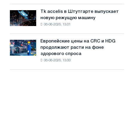
Италии
года
растут,
Tk accelis в Штутгарте выпускает
Tk
несмотря
новую режущую машину
accelis
на
06-08-2026, 13:01
в
летнее
Штутгарте
замедление
выпускает
роста
Европейские цены на CRC и HDG
Европейские
новую
цен
продолжают расти на фоне
цены
режущую
здорового спроса
на
машину
06-08-2026, 13:00
CRC
и
HDG
продолжают
расти
на
фоне
здорового
спроса