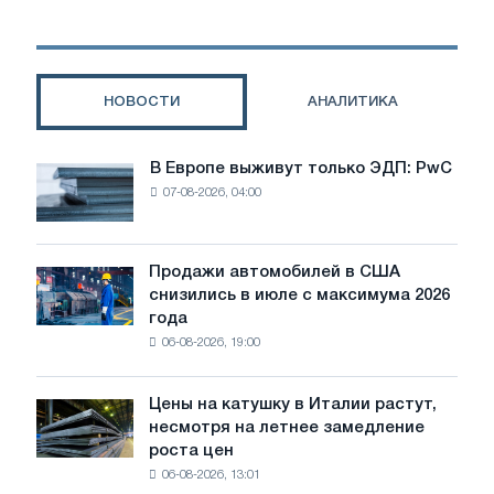
укомплектованная
тележка
горничной
НОВОСТИ
АНАЛИТИКА
В Европе выживут только ЭДП: PwC
В
07-08-2026, 04:00
Европе
выживут
только
ЭДП:
Продажи автомобилей в США
Продажи
PwC
снизились в июле с максимума 2026
автомобилей
года
в
06-08-2026, 19:00
США
снизились
в
Цены на катушку в Италии растут,
Цены
июле
несмотря на летнее замедление
на
с
роста цен
катушку
максимума
06-08-2026, 13:01
в
2026