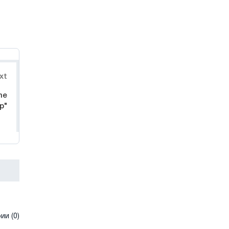
xt
he
p"
и (0)