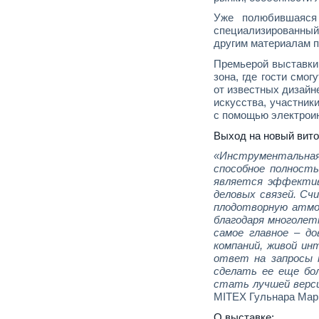
Уже полюбившаяся
специализированный 
другим материалам 
Премьерой выставки
зона, где гости смо
от известных дизайне
искусства, участник
с помощью электрои
Выход на новый вито
«Инструментальн
способное полност
является эффектив
деловых связей. Сч
плодотворную атмос
благодаря многолет
самое главное – д
компаний, живой и
ответ на запросы 
сделать ее еще бо
стать лучшей верси
MITEX Гульнара Мар
О выставке: