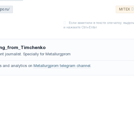
po.ru/
MITEX
ing_from_Timchenko
t journalist. Specially for Metallurgprom
s and analytics on
Metallurgprom telegram channel
.