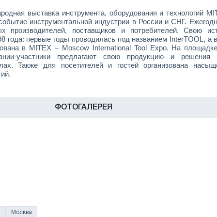
родная выставка инструмента, оборудования и технологий MI
событие инструментальной индустрии в России и СНГ. Ежегодн
ых производителей, поставщиков и потребителей. Свою ис
98 года: первые годы проводилась под названием InterTOOL, а 
ована в MITEX – Moscow International Tool Expo. На площадк
пании-участники предлагают свою продукцию и решения
елах. Также для посетителей и гостей организована насыщ
ий.
ФОТОГАЛЕРЕЯ
я
Москва