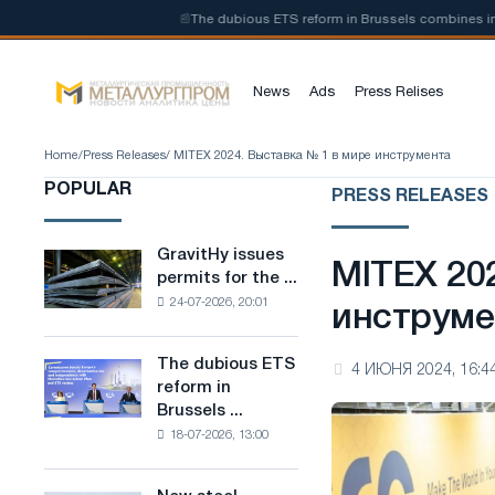
arbon steel
📰
The dubious ETS reform in Brussels combines industry res
News
Ads
Press Relises
Home
/
Press Releases
/ MITEX 2024. Выставка № 1 в мире инструмента
POPULAR
PRESS RELEASES
GravitHy issues
GravitHy
MITEX 20
permits for the ...
issues
24-07-2026, 20:01
permits
инструме
for
the
The dubious ETS
The
4 ИЮНЯ 2024, 16:4
construction
reform in
dubious
of
Brussels ...
ETS
a
18-07-2026, 13:00
reform
plant
in
for
Brussels
the