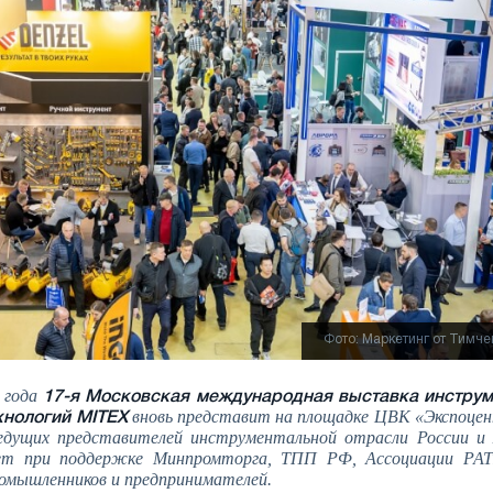
Фото: Маркетинг от Тимче
4 года
17-я Московская международная выставка инструм
вновь представит на площадке ЦВК «Экспоцен
хнологий MITEX
едущих представителей инструментальной отрасли России и 
ет при поддержке Минпромторга, ТПП РФ, Ассоциации РА
ромышленников и предпринимателей.