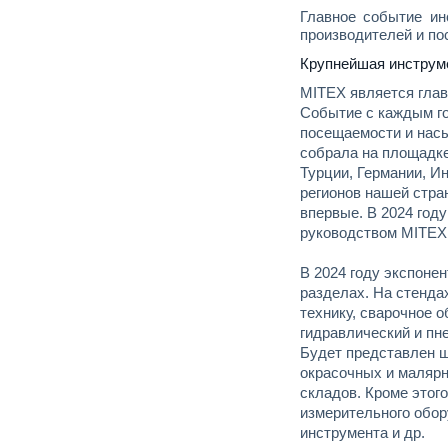
Главное событие ин
производителей и п
Крупнейшая инструм
MITEX является глав
Событие с каждым го
посещаемости и насы
собрала на площадке
Турции, Германии, Ин
регионов нашей стра
впервые. В 2024 год
руководством MITEX
В 2024 году экспоне
разделах. На стенда
технику, сварочное 
гидравлический и пн
Будет представлен ш
окрасочных и малярн
складов. Кроме этог
измерительного обор
инструмента и др.