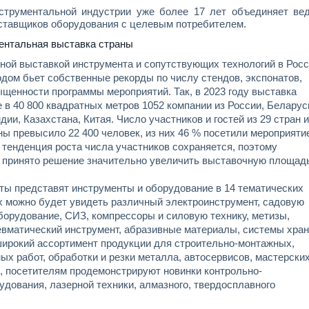
струментальной индустрии уже более 17 лет объединяет ве
оставщиков оборудования с целевым потребителем.
ентальная выставка страны
ной выставкой инструмента и сопутствующих технологий в Росс
дом бьет собственные рекорды по числу стендов, экспонатов,
щенности программы мероприятий. Так, в 2023 году выставка
 в 40 800 квадратных метров 1052 компании из России, Беларус
дии, Казахстана, Китая. Число участников и гостей из 29 стран и
ны превысило 22 400 человек, из них 46 % посетили мероприяти
у тенденция роста числа участников сохраняется, поэтому
 принято решение значительно увеличить выставочную площад
нты представят инструменты и оборудование в 14 тематических
х можно будет увидеть различный электроинструмент, садовую
оборудование, СИЗ, компрессоры и силовую технику, метизы,
евматический инструмент, абразивные материалы, системы хран
ирокий ассортимент продукции для строительно-монтажных,
ых работ, обработки и резки металла, автосервисов, мастерских
о, посетителям продемонстрируют новинки контрольно-
удования, лазерной техники, алмазного, твердосплавного