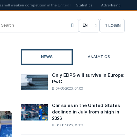
aken competition in the United Kingdom
Statistics
📰
Houthi ban on shipping may 
Advertising
LOGIN
C
h
o
NEWS
ANALYTICS
o
s
Only EDPS will survive in Europe:
Only
e
PwC
EDPS
07-08-2026, 04:00
will
s
survive
i
in
Car sales in the United States
Car
Europe:
t
declined in July from a high in
sales
PwC
2026
in
e
06-08-2026, 19:00
the
l
United