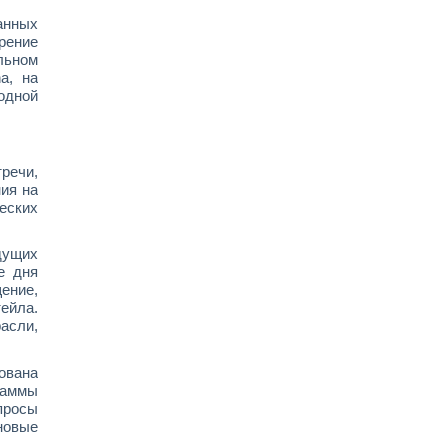
анных
рение
льном
a, на
одной
речи,
ия на
еских
дущих
е дня
ение,
ейла.
асли,
ована
раммы
просы
новые