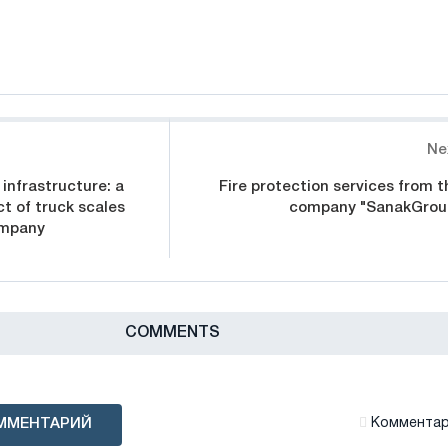
Ne
infrastructure: a
Fire protection services from t
ct of truck scales
company "SanakGrou
ompany
СOMMENTS
ММЕНТАРИЙ
Комментари