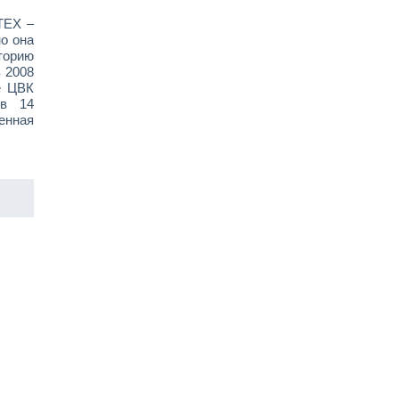
TEX –
о она
торию
в 2008
е ЦВК
 в 14
енная