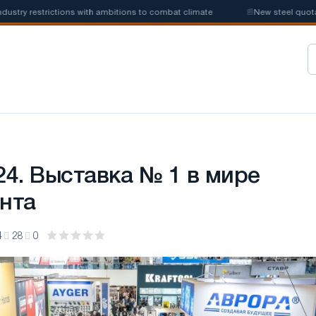
trictions with ambitions to combat climate
📰
New steel quotas will we
24. Выставка № 1 в мире
нта
4
28
0