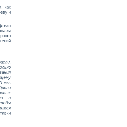
а как
реву и
фтная
минары
арного
стений
асли,
олько
вания
ящему
А мы,
брели
новых
и – в
чтобы
мимся
тавки