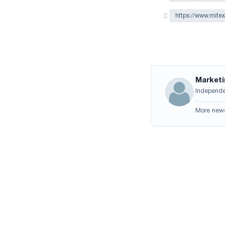
https://www.mitex
Market
Independen
More new