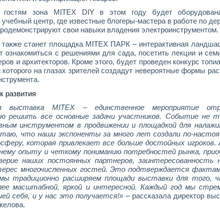
 гостям зона MITEX DIY в этом году будет оборудован
учебный центр, где известные блогеры-мастера в работе по де
продемонстрируют свои навыки владения электроинструментом.
 также станет площадка MITEX ПАРК – интерактивная ландша
гут ознакомиться с решениями для сада, посетить лекции и се
ров и архитекторов. Кроме этого, будет проведен конкурс топи
и которого на глазах зрителей создадут невероятные формы ра
нструмента.
к развития
ая выставка MITEX – единственное мероприятие отр
ью решить все основные задачи участников. Событие не т
ным инструментом в продвижении и площадкой для налажи
итаю, что наши экспоненты за много лет создали по-насто
феру, которая привлекает все больше достойных игроков. 
нему опыту и четкому пониманию потребностей рынка, прио
оверие наших постоянных партнеров, заинтересованность 
нтерес многочисленных гостей. Это подтверждается фактам
мы традиционно расширяем площади выставки для того, 
лее масштабной, яркой и интересной. Каждый год мы стре
ей себя, и у нас это получается!»
– рассказала директор выс
келова.