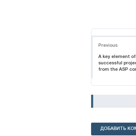
Навигация
Previous
A key element of 
successful proje
from the ASP c
ДОБАВИТЬ КО