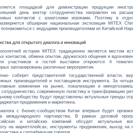
вляется площадкой для демонстрации продукции иностр
дняшний день вектор сотрудничества направлен на расши
овых контактов с азиатскими игроками. Поэтому в отде
развернется обширная национальная экспозиция MITEX Chin
 познакомиться с ведущими производителями из Китайской Нар
ства для открытого диалога и инноваций
оголетней истории MITEX традиционно является местом вст
х контактов, обмена опытом, дружеского общения и вдохновен
ля участников и гостей выставки откроются 4 тематич
торых запланированы различные мероприятия.
на» соберет представителей государственной власти, ве
ежных производителей и поставщиков инструмента. За четыр
главные изменения на рынке, локализацию и импортозамещ
 сотрудничество, современную логистику и трансформацию рит
ьному сообществу будут представлены актуальные тренды отр
иджитал-продвижения и маркетинга.
иалога с бизнес-сообществом Китая впервые будет организ
а международного партнерства. В рамках деловой прог
ссийских и китайских компаний обсудят актуальные во
боту на маркетплейсах, инструменты продвижения, выход на 
логистики и сертификации товаров.