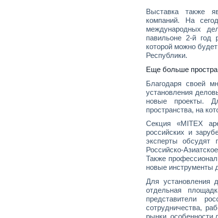
Выставка также я
компаний. На сего
международных дел
павильоне 2-й год 
которой можно будет
Республики.
Еще больше простран
Благодаря своей мн
установления деловы
новые проекты. Д
пространства, на ко
Секция «MITEX аре
российских и заруб
эксперты обсудят 
Российско-Азиатское
Также профессионал
новые инструменты д
Для установления д
отдельная площадк
представители ро
сотрудничества, ра
рынки, особенности 