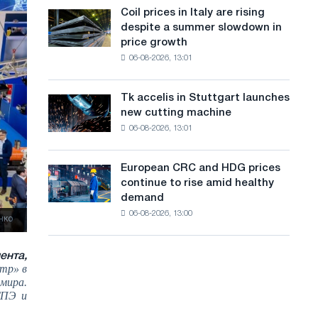
States
a
Coil prices in Italy are rising
Coil
declined
despite a summer slowdown in
prices
n
in
price growth
in
July
g
06-08-2026, 13:01
Italy
from
are
u
a
rising
high
Tk accelis in Stuttgart launches
Tk
a
despite
in
new cutting machine
accelis
a
2026
g
06-08-2026, 13:01
in
summer
Stuttgart
e
slowdown
launches
in
European CRC and HDG prices
European
new
price
continue to rise amid healthy
CRC
cutting
growth
demand
and
machine
06-08-2026, 13:00
HDG
нко
prices
continue
ента,
to
тр» в
rise
мира.
amid
ТПЭ и
healthy