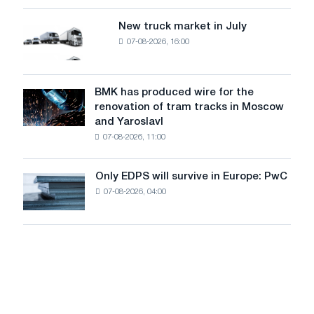
an
of
8
supplies
New truck market in July
New
MW
07-08-2026, 16:00
truck
photovoltaic
market
system
in
to
July
BMK has produced wire for the
achieve
BMK
renovation of tram tracks in Moscow
decarbonization
has
and Yaroslavl
goals
produced
07-08-2026, 11:00
wire
for
the
Only EDPS will survive in Europe: PwC
Only
renovation
07-08-2026, 04:00
EDPS
of
will
tram
survive
tracks
in
in
Europe:
Moscow
PwC
and
Yaroslavl