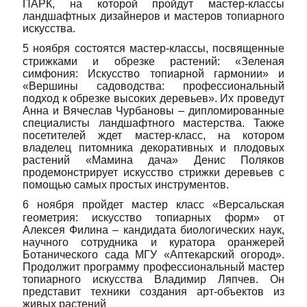
ПАРК, на которой пройдут мастер-классы
ландшафтных дизайнеров и мастеров топиарного
искусства.
5 ноября
состоятся мастер-классы, посвященные
стрижками и обрезке растений: «Зеленая
симфония: Искусство топиарной гармонии» и
«Вершины садоводства: профессиональный
подход к обрезке высоких деревьев». Их проведут
Анна и Вячеслав Чурбановы – дипломированные
специалисты ландшафтного мастерства. Также
посетителей ждет мастер-класс, на котором
владелец питомника декоративных и плодовых
растений «Мамина дача» Денис Поляков
продемонстрирует искусство стрижки деревьев с
помощью самых простых инструментов.
6 ноября
пройдет мастер класс «Версальская
геометрия: искусство топиарных форм» от
Алексея Филина – кандидата биологических наук,
научного сотрудника и куратора оранжерей
Ботанического сада МГУ «Аптекарский огород».
Продолжит программу профессиональный мастер
топиарного искусства Владимир Ляпчев. Он
представит техники создания арт-объектов из
живых растений