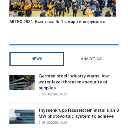
records,
international
partnerships
and
MITEX
MITEX 2024. Выставка № 1 в мире инструмента
"housewarming"
2024.
at
Выставка
Crocus
№
Expo
1
в
мире
NEWS
ANALYTICS
инструмента
German steel industry warns: low
German
water level threatens security of
steel
supplies
industry
08-08-2026, 10:00
warns:
low
water
thyssenkrupp Rasselstein installs an 8
thyssenkrupp
level
MW photovoltaic system to achieve
Rasselstein
threatens
08-08-2026, 10:00
installs
security