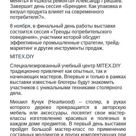
менять» и «Школа ремонта» Александр Гришаев.
Завершит день сессия «Брендинг. Как упаковка и
визуал продукта влияет на современного
потребителя?».
8 ноября
, в финальный день работы выставки
состоится сессия «Тренды потребительского
поведения», участники которой обсудят
эффективные промышленные стратегии, трейд-
маркетинг и другие инструменты продаж.
MITEX.DIY
Специализированный учебный центр MITEX.DIY
традиционно привлечет как опытных, так и
начинающих мастеров. Впервые и только в рамках
выставки известные блогеры будут знакомить
участников с уникальными техниками столярного
дела.
Михаил Кучук (Heartwood) – столяр, в руках
которого дерево превращается в авторскую
мебель или аксессуары, посвятит свои мастер-
классы изготовлению красивых и полезных в
каждом доме предметов. В первый день выставки
пройдет большой мастер-класс по применению
составных молдингов и других комплектующих при