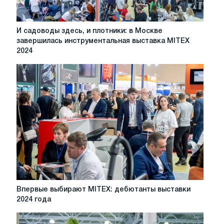
И
И садоводы здесь, и плотники: в Москве
садоводы
завершилась инструментальная выставка MITEX
здесь,
2024
и
плотники:
в
Москве
завершилась
инструментальная
выставка
MITEX
2024
Впервые
Впервые выбирают MITEX: дебютанты выставки
выбирают
2024 года
MITEX:
дебютанты