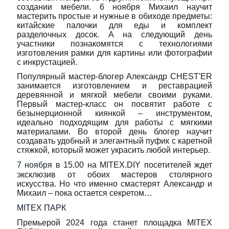
создании мебели. 6 ноября Михаил научит
мастерить простые и нужные в обиходе предметы:
китайские палочки для еды и комплект
разделочных досок. А на следующий день
участники познакомятся с технологиями
изготовления рамки для картины или фотографии
с инкрустацией.
Популярный мастер-блогер Александр CHEST'ER
занимается изготовлением и реставрацией
деревянной и мягкой мебели своими руками.
Первый мастер-класс он посвятит работе с
безынерционной киянкой – инструментом,
идеально подходящим для работы с мягкими
материалами. Во второй день блогер научит
создавать удобный и элегантный пуфик с каретной
стяжкой, который может украсить любой интерьер.
7 ноября
в 15.00 на MITEX.DIY посетителей ждет
эксклюзив от обоих мастеров столярного
искусства. Но что именно смастерят Александр и
Михаил – пока остается секретом…
MITEX ПАРК
Премьерой 2024 года станет площадка MITEX