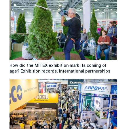
выставки
2024
года
How
How did the MITEX exhibition mark its coming of
did
age? Exhibition records, international partnerships
the
MITEX
exhibition
mark
its
coming
of
age?
Exhibition