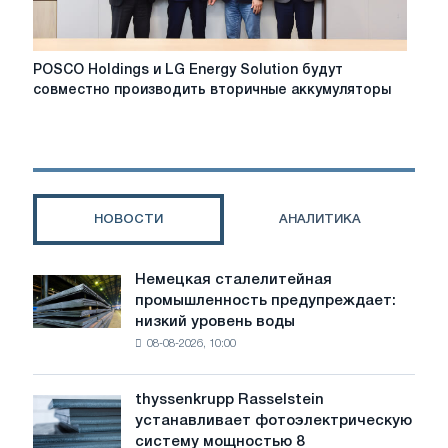
POSCO
POSCO Holdings и LG Energy Solution будут
Holdings
совместно производить вторичные аккумуляторы
и
LG
Energy
Solution
будут
совместно
НОВОСТИ
АНАЛИТИКА
производить
вторичные
аккумуляторы
Немецкая сталелитейная
Немецкая
промышленность предупреждает:
сталелитейная
низкий уровень воды
промышленность
08-08-2026, 10:00
предупреждает:
низкий
уровень
thyssenkrupp Rasselstein
thyssenkrupp
воды
устанавливает фотоэлектрическую
Rasselstein
угрожает
систему мощностью 8
устанавливает