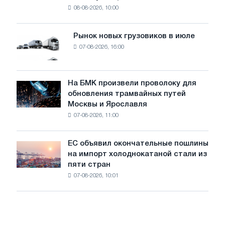
безопасности
08-08-2026, 10:00
фотоэлектрическую
поставок
систему
мощностью
Рынок новых грузовиков в июле
Рынок
8
07-08-2026, 16:00
новых
МВт
грузовиков
для
в
достижения
июле
На БМК произвели проволоку для
целей
На
обновления трамвайных путей
обезуглероживания
БМК
Москвы и Ярославля
произвели
07-08-2026, 11:00
проволоку
для
обновления
ЕС объявил окончательные пошлины
ЕС
трамвайных
на импорт холоднокатаной стали из
объявил
путей
пяти стран
окончательные
Москвы
07-08-2026, 10:01
пошлины
и
на
Ярославля
импорт
холоднокатаной
стали