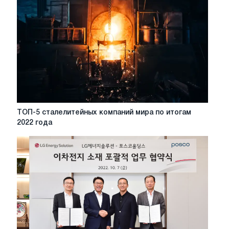
«зеленых»
автомобилей
ТОП-5
ТОП-5 сталелитейных компаний мира по итогам
сталелитейных
2022 года
компаний
мира
по
итогам
2022
года