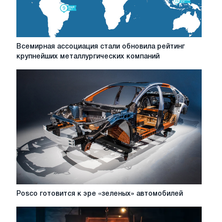
Всемирная
Всемирная ассоциация стали обновила рейтинг
ассоциация
крупнейших металлургических компаний
стали
обновила
рейтинг
крупнейших
металлургических
компаний
Posco
Posco готовится к эре «зеленых» автомобилей
готовится
к
эре