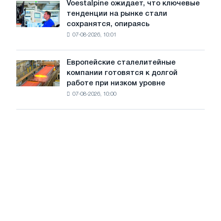
Voestalpine ожидает, что ключевые
Voestalpine
холоднокатаной
тенденции на рынке стали
ожидает,
стали
сохранятся, опираясь
что
из
07-08-2026, 10:01
ключевые
пяти
тенденции
стран
на
Европейские сталелитейные
Европейские
рынке
компании готовятся к долгой
сталелитейные
стали
работе при низком уровне
компании
сохранятся,
07-08-2026, 10:00
готовятся
опираясь
к
на
долгой
диверсификацию
работе
при
низком
уровне
воды