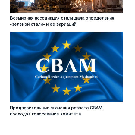
Всемирная
Всемирная ассоциация стали дала определения
ассоциация
«зеленой стали» и ее вариаций
стали
дала
определения
«зеленой
стали»
и
ее
вариаций
Предварительные
Предварительные значения расчета CBAM
значения
проходят голосование комитета
расчета
CBAM
проходят