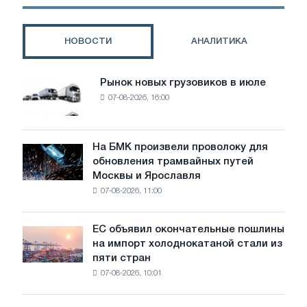
голосование
комитета
НОВОСТИ
АНАЛИТИКА
Рынок новых грузовиков в июле
Рынок
07-08-2026, 16:00
новых
грузовиков
в
июле
На БМК произвели проволоку для
На
обновления трамвайных путей
БМК
Москвы и Ярославля
произвели
07-08-2026, 11:00
проволоку
для
обновления
ЕС объявил окончательные пошлины
ЕС
трамвайных
на импорт холоднокатаной стали из
объявил
путей
пяти стран
окончательные
Москвы
07-08-2026, 10:01
пошлины
и
на
Ярославля
импорт