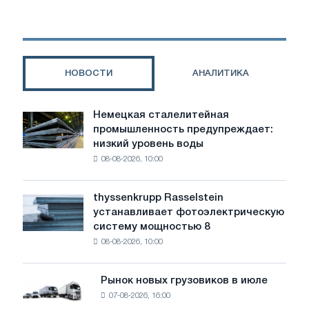
стали
и
производственных
мощностей
НОВОСТИ
АНАЛИТИКА
Немецкая сталелитейная
Немецкая
промышленность предупреждает:
сталелитейная
низкий уровень воды
промышленность
08-08-2026, 10:00
предупреждает:
низкий
уровень
thyssenkrupp Rasselstein
thyssenkrupp
воды
устанавливает фотоэлектрическую
Rasselstein
угрожает
систему мощностью 8
устанавливает
безопасности
08-08-2026, 10:00
фотоэлектрическую
поставок
систему
мощностью
Рынок новых грузовиков в июле
Рынок
8
07-08-2026, 16:00
новых
МВт