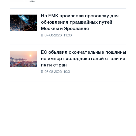
грузовиков
для
в
достижения
июле
На БМК произвели проволоку для
целей
На
обновления трамвайных путей
обезуглероживания
БМК
Москвы и Ярославля
произвели
07-08-2026, 11:00
проволоку
для
обновления
ЕС объявил окончательные пошлины
ЕС
трамвайных
на импорт холоднокатаной стали из
объявил
путей
пяти стран
окончательные
Москвы
07-08-2026, 10:01
пошлины
и
на
Ярославля
импорт
холоднокатаной
стали
из
пяти
стран