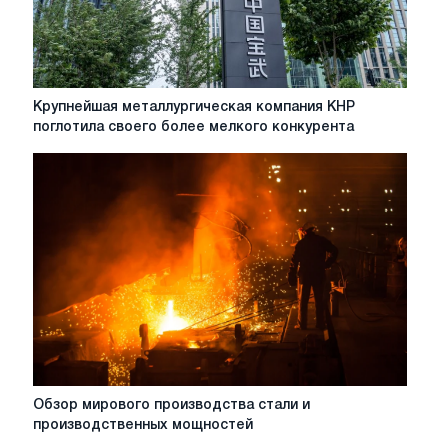
Крупнейшая
Крупнейшая металлургическая компания КНР
металлургическая
поглотила своего более мелкого конкурента
компания
КНР
поглотила
своего
более
мелкого
конкурента
Обзор
Обзор мирового производства стали и
мирового
производственных мощностей
производства