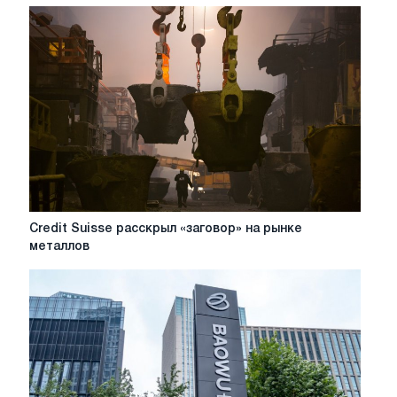
Китая
Baowu
возможно
стала
крупнейшей
в
мире
Credit
Credit Suisse расскрыл «заговор» на рынке
Suisse
металлов
расскрыл
«заговор»
на
рынке
металлов