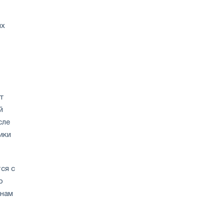
ых
т
й
сле
ики
ся с
о
инам