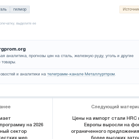
таль
гилмор
Источни
rgprom.org
ая аналитика, прогнозы цен на сталь, железную руду, уголь и другие
 товары.
овостей и аналитики на
телеграмм-канале Металлургпром
.
анее
Следующий матери
мает
Цены на импорт стали HRC 
программу на 2026
Европы выросли на фо
йный сектор
ограниченного предложения
жестких мер
более высоких затр