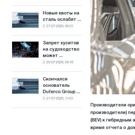
Брюсселе
основе
совмещает
водорода
Новые квоты на
Новые
отраслевые
во
сталь ослабят ...
квоты
ограничения
Франции
27-07-2026, 09:01
на
с
сталь
амбициями
ослабят
по
Запрет хуситов
Запрет
конкуренцию
борьбе
на судоходство
хуситов
в
с
может ...
на
Соединенном
изменением
23-07-2026, 04:16
судоходство
Королевстве
климата
может
нарушить
Скончался
Скончался
импорт
основатель
основатель
Саудовской
Duferco Group ...
Duferco
стали
21-07-2026, 11:01
Group
Производители ори
Бруно
Больфо
производители) пе
(BEV) к гибридным
время отчета о дох