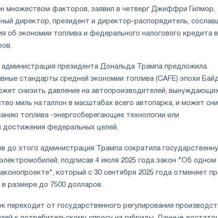
н множеством факторов, заявил в четверг Джеффри Гилмор,
ьный директор, президент и директор-распорядитель, сослав
ия об экономии топлива и федерального налогового кредита в
ров.
а администрация президента Дональда Трампа предложила
вные стандарты средней экономии топлива (CAFE) эпохи Байд
ожет снизить давление на автопроизводителей, вынуждающих
тво миль на галлон в масштабах всего автопарка, и может сн
ванию топлива -энергосберегающие технологии или
 достижения федеральных целей.
ев до этого администрация Трампа сократила государственн
электромобилей, подписав 4 июля 2025 года закон "Об одном
аконопроекте", который с 30 сентября 2025 года отменяет п
 в размере до 7500 долларов.
ок переходит от государственного регулирования производст