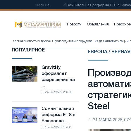
леродистой стали на
📰
Сомнительная реформа ETS в Брюсселе сов
Новости
Объявления
Пресс-ре
Главная
/
Новости
/
Европа
/ Производители оборудования для автоматизации 
ПОПУЛЯРНОЕ
ЕВРОПА / ЧЕРНА
GravitHy
GravitHy
Производ
оформляет
оформляет
разрешения на
разрешения
автомати
...
на
24-07-2026, 20:01
стратеги
строительство
завода
Steel
по
Сомнительная
Сомнительная
производству
реформа ETS в
реформа
низкоуглеродистой
31 МАРТА 2026, 07:
Брюсселе ...
ETS
стали
18-07-2026, 13:00
в
на