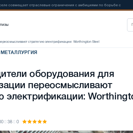
мещает отраслевые ограничения с амбициями по борьбе с
📰
Новые
лизы
переосмысливают стратегию электрификации: Worthington Steel
Я МЕТАЛЛУРГИЯ
ители оборудования для
зации переосмысливают
ю электрификации: Worthingt
00
38
0