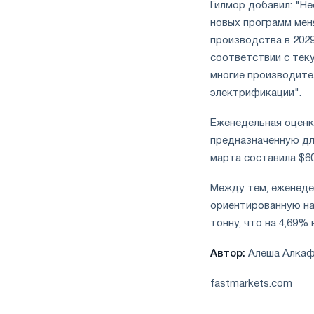
Гилмор добавил: "Не
новых программ мен
производства в 202
соответствии с тек
многие производите
электрификации".
Еженедельная оценка
предназначенную для
марта составила $609
Между тем, еженедел
ориентированную на 
тонну, что на 4,69% 
Автор:
Алеша Алка
fastmarkets.com