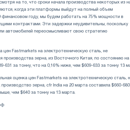
смотря на то, что сроки начала производства некоторых из 
яются, когда эти платформы выйдут на полный объем
9 финансовом году, мы будем работать на 75% мощности в
ущими контрактами. Эти задержки неудивительны, поскольку
ли автомобилей переосмысливают свою стратегию
 цен Fastmarkets на электротехническую сталь, не
 производства зерна, из Восточного Китая, по состоянию на
-631 за тонну, что на 0,16% ниже, чем $609-633 за тонну 13 м
ьная оценка цен Fastmarkets на электротехническую сталь, 
производство зерна, cfr India на 20 марта составила $660-680
выше, чем $640 за тонну на 13 марта.
фф