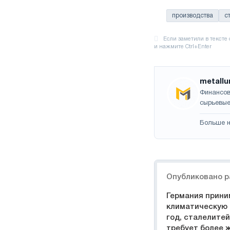
производства
с
metallu
Финансов
сырьевые
Больше н
Навигация
Опубликовано р
Германия прини
климатическую 
год, сталелите
требует более 