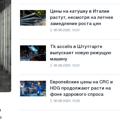
посвящённую
с
года
подвигу
Цены на катушку в Италии
Цены
а
советской
растут, несмотря на летнее
на
авиации
й
замедление роста цен
катушку
в
06-08-2026, 13:01
в
т
годы
Италии
Великой
а
растут,
Отечественной
Tk accelis в Штутгарте
Tk
несмотря
войны
выпускает новую режущую
accelis
на
машину
в
летнее
06-08-2026, 13:01
Штутгарте
замедление
выпускает
роста
новую
цен
Европейские цены на CRC и
Европейские
режущую
HDG продолжают расти на
цены
машину
фоне здорового спроса
на
06-08-2026, 13:00
CRC
и
и
HDG
о
продолжают
расти