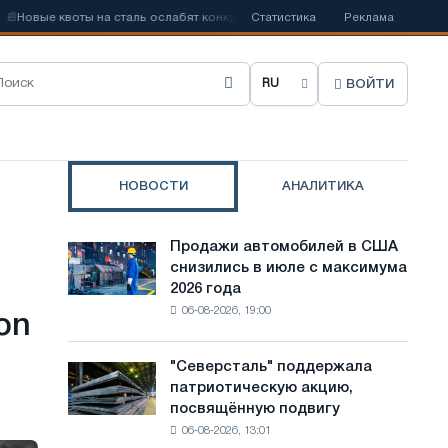
 квоты на сталь ослабят конкуренцию в Соединенном Королевстве
Статистика
Реклама
ВОЙТИ
В
ы
б
НОВОСТИ
АНАЛИТИКА
р
а
Продажи автомобилей в США
Продажи
т
снизились в июле с максимума
автомобилей
2026 года
в
ь
06-08-2026, 19:00
США
on
я
снизились
в
з
"Северсталь" поддержала
"Северсталь"
июле
патриотическую акцию,
поддержала
ы
с
посвящённую подвигу
патриотическую
максимума
к
06-08-2026, 13:01
акцию,
2026