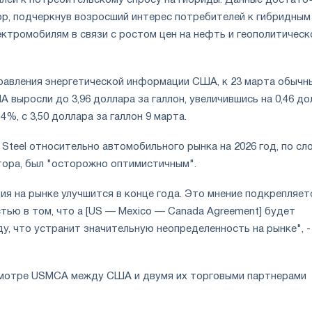
лей к потребительскому спросу на гибриды. Данные достато
мор, подчеркнув возросший интерес потребителей к гибридным
ктромобилям в связи с ростом цен на нефть и геополитическ
равления энергетической информации США, к 23 марта обычн
А выросли до 3,96 доллара за галлон, увеличившись на 0,46 д
,14%, с 3,50 доллара за галлон 9 марта.
 Steel относительно автомобильного рынка на 2026 год, по сл
тора, был "осторожно оптимистичным".
ия на рынке улучшится в конце года. Это мнение подкрепляет
тью в том, что a [US — Mexico — Canada Agreement] будет
ду, что устранит значительную неопределенность на рынке", -
смотре USMCA между США и двумя их торговыми партнерами