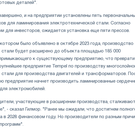
отовых деталей".
завершено, и на предприятии установлены пять первоначальн
сов для ламинирования электротехнической стали. Согласно
ии для инвесторов, ожидается установка еще пяти прессов.
 котором было объявлено в октябре 2023 года, производство
 стали будет расширено до объекта площадью 185 000
 примыкающего к существующему предприятию, что преврати
крупнейшее предприятие Tempel по производству многослойно
 стали для производства двигателей и трансформаторов. По
ию предприятие начнет производить ламинированные сердечн
 для электромобилей.
дители, участвующие в расширении производства, сталкивают
", - сказал Гилмор. "Ранее мы ожидали, что достигнем полног
а в 2028 финансовом году. Но производители по разным прич
 программ".