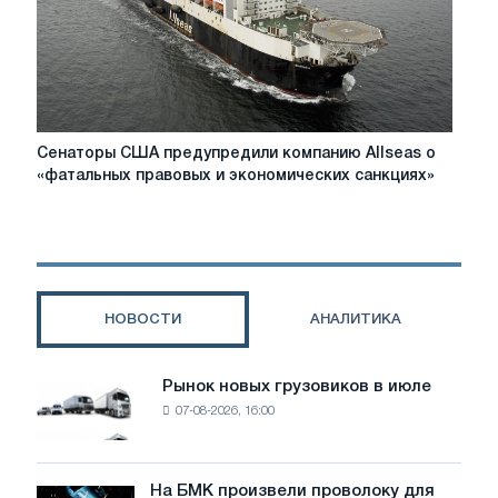
–
2»
Сенаторы
Сенаторы США предупредили компанию Allseas о
США
«фатальных правовых и экономических санкциях»
предупредили
компанию
Allseas
о
«фатальных
правовых
НОВОСТИ
АНАЛИТИКА
и
экономических
санкциях»
Рынок новых грузовиков в июле
Рынок
07-08-2026, 16:00
новых
грузовиков
в
июле
На БМК произвели проволоку для
На