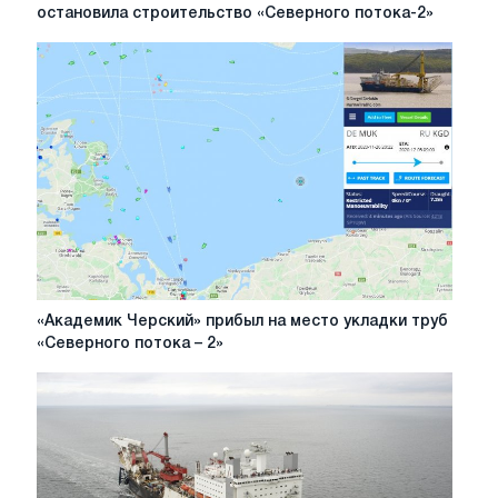
голландская
остановила строительство «Северного потока-2»
компания
Allseas
остановила
строительство
«Северного
потока-2»
«Академик
«Академик Черский» прибыл на место укладки труб
Черский»
«Северного потока – 2»
прибыл
на
место
укладки
труб
«Северного
потока