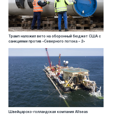
Трамп
Трамп наложил вето на оборонный бюджет США с
наложил
санкциями против «Северного потока – 2»
вето
на
оборонный
бюджет
США
с
санкциями
против
«Северного
потока
–
2»
Швейцарско-
Швейцарско-голландская компания Allseas