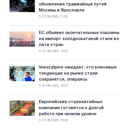
обновления трамвайных путей
БМК
Москвы и Ярославля
произвели
07-08-2026, 11:00
проволоку
для
обновления
ЕС объявил окончательные пошлины
ЕС
трамвайных
на импорт холоднокатаной стали из
объявил
путей
пяти стран
окончательные
Москвы
07-08-2026, 10:01
пошлины
и
на
Ярославля
импорт
Voestalpine ожидает, что ключевые
Voestalpine
холоднокатаной
тенденции на рынке стали
ожидает,
стали
сохранятся, опираясь
что
из
07-08-2026, 10:01
ключевые
пяти
тенденции
стран
на
Европейские сталелитейные
Европейские
рынке
компании готовятся к долгой
сталелитейные
стали
работе при низком уровне
компании
сохранятся,
07-08-2026, 10:00
готовятся
опираясь
к