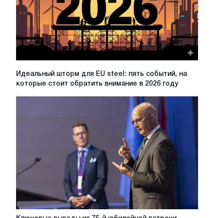
в
2023
г.
Идеальный
Идеальный шторм для EU steel: пять событий, на
шторм
которые стоит обратить внимание в 2026 году
для
EU
steel:
пять
событий,
на
которые
стоит
обратить
внимание
в
2026
году
Ключевые