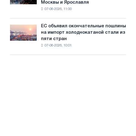
Москвы и Ярославля
произвели
07-08-2026, 11:00
проволоку
для
обновления
ЕС объявил окончательные пошлины
ЕС
трамвайных
на импорт холоднокатаной стали из
объявил
путей
пяти стран
окончательные
Москвы
07-08-2026, 10:01
пошлины
и
на
Ярославля
импорт
холоднокатаной
стали
из
пяти
стран