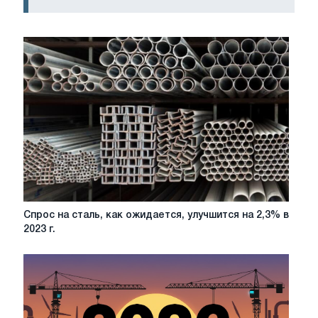
Спрос
Спрос на сталь, как ожидается, улучшится на 2,3% в
на
2023 г.
сталь,
как
ожидается,
улучшится
на
2,3%