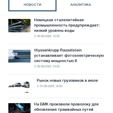
более
НОВОСТИ
АНАЛИТИКА
слабого
роста,
изменения
Немецкая сталелитейная
Немецкая
спроса
промышленность предупреждает:
сталелитейная
и
низкий уровень воды
промышленность
растущего
08-08-2026, 10:00
предупреждает:
внимания
низкий
к
уровень
доступу
thyssenkrupp Rasselstein
thyssenkrupp
воды
устанавливает фотоэлектрическую
Rasselstein
угрожает
систему мощностью 8
устанавливает
безопасности
08-08-2026, 10:00
фотоэлектрическую
поставок
систему
мощностью
Рынок новых грузовиков в июле
Рынок
8
07-08-2026, 16:00
новых
МВт
грузовиков
для
в
достижения
июле
На БМК произвели проволоку для
целей
На
обновления трамвайных путей
обезуглероживания
БМК