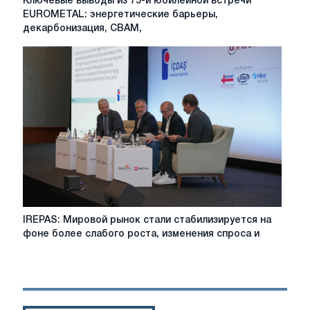
Ключевые выводы из 75-й юбилейной встречи
выводы
EUROMETAL: энергетические барьеры,
из
декарбонизация, CBAM,
75-
й
юбилейной
встречи
EUROMETAL:
энергетические
барьеры,
декарбонизация,
CBAM,
защита
торговли
IREPAS:
IREPAS: Мировой рынок стали стабилизируется на
Мировой
фоне более слабого роста, изменения спроса и
рынок
стали
стабилизируется
на
фоне