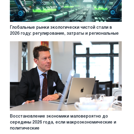
внимание
в
2026
году
Глобальные
Глобальные рынки экологически чистой стали в
рынки
2026 году: регулирование, затраты и региональные
экологически
чистой
стали
в
2026
году:
регулирование,
затраты
и
региональные
различия
Восстановление
Восстановление экономики маловероятно до
экономики
середины 2026 года, если макроэкономические и
маловероятно
политические
до