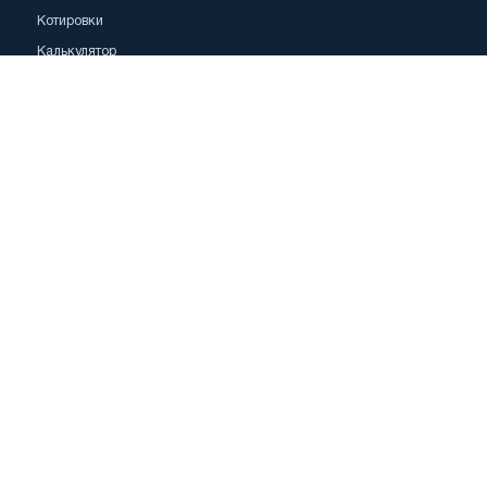
Котировки
Калькулятор
Реклама
ОБЪЯВЛЕНИЯ
Все объявления
Блокнот
Мои объявления
Подать объявление
Поиск
ПОДДЕРЖКА
О проекте
Задать вопрос
Помощь
Контакты