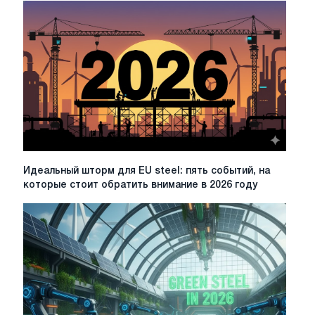
Идеальный
Идеальный шторм для EU steel: пять событий, на
шторм
которые стоит обратить внимание в 2026 году
для
EU
steel:
пять
событий,
на
которые
стоит
обратить