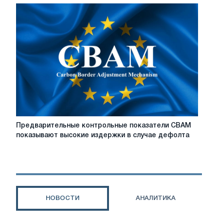
середины
2026
года,
если
макроэкономические
и
политические
условия
не
улучшатся
Предварительные
Предварительные контрольные показатели CBAM
контрольные
показывают высокие издержки в случае дефолта
показатели
CBAM
показывают
высокие
издержки
в
НОВОСТИ
АНАЛИТИКА
случае
дефолта