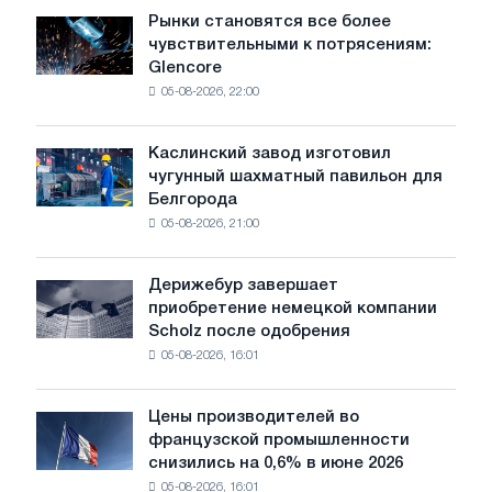
Рынки становятся все более
Рынки
чувствительными к потрясениям:
становятся
Glencore
все
05-08-2026, 22:00
более
чувствительными
к
Каслинский завод изготовил
Каслинский
потрясениям:
чугунный шахматный павильон для
завод
Glencore
Белгорода
изготовил
05-08-2026, 21:00
чугунный
шахматный
павильон
Дерижебур завершает
Дерижебур
для
приобретение немецкой компании
завершает
Белгорода
Scholz после одобрения
приобретение
05-08-2026, 16:01
немецкой
компании
Scholz
Цены производителей во
Цены
после
французской промышленности
производителей
одобрения
снизились на 0,6% в июне 2026
во
Европейской
05-08-2026, 16:01