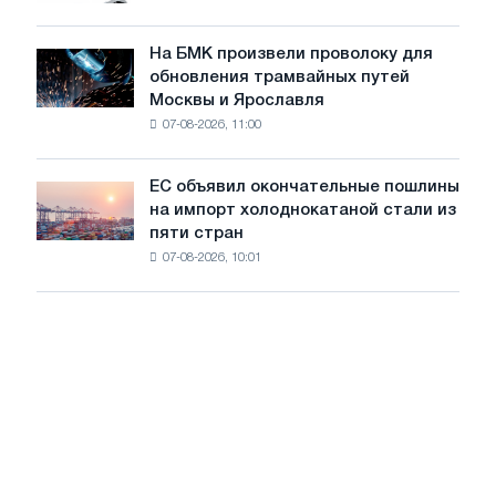
грузовиков
для
в
достижения
июле
На БМК произвели проволоку для
целей
На
обновления трамвайных путей
обезуглероживания
БМК
Москвы и Ярославля
произвели
07-08-2026, 11:00
проволоку
для
обновления
ЕС объявил окончательные пошлины
ЕС
трамвайных
на импорт холоднокатаной стали из
объявил
путей
пяти стран
окончательные
Москвы
07-08-2026, 10:01
пошлины
и
на
Ярославля
импорт
холоднокатаной
стали
из
пяти
стран