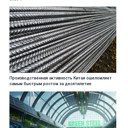
сталь,
как
ожидается,
улучшится
на
2,3%
в
2023
г.
Производственная
Производственная активность Китая ошеломляет
активность
самым быстрым ростом за десятилетие
Китая
ошеломляет
самым
быстрым
ростом
за
десятилетие