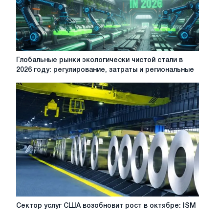
Глобальные
Глобальные рынки экологически чистой стали в
рынки
2026 году: регулирование, затраты и региональные
экологически
чистой
стали
в
2026
году:
регулирование,
затраты
и
региональные
различия
Сектор
Сектор услуг США возобновит рост в октябре: ISM
услуг