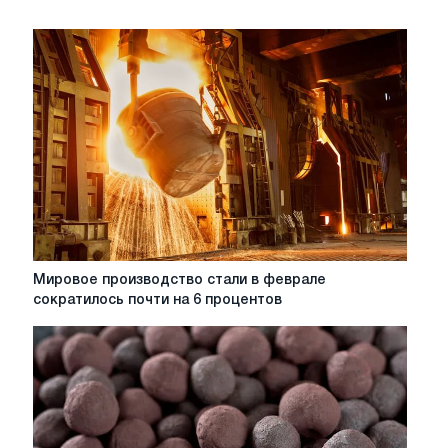
Мировое
Мировое производство стали в феврале
производство
сократилось почти на 6 процентов
стали
в
феврале
сократилось
почти
на
6