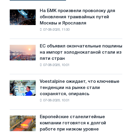
На БМК произвели проволоку для
На
обновления трамвайных путей
БМК
Москвы и Ярославля
произвели
07-08-2026, 11:00
проволоку
для
обновления
ЕС объявил окончательные пошлины
ЕС
трамвайных
на импорт холоднокатаной стали из
объявил
путей
пяти стран
окончательные
Москвы
07-08-2026, 10:01
пошлины
и
на
Ярославля
импорт
Voestalpine ожидает, что ключевые
Voestalpine
холоднокатаной
тенденции на рынке стали
ожидает,
стали
сохранятся, опираясь
что
из
07-08-2026, 10:01
ключевые
пяти
тенденции
стран
на
Европейские сталелитейные
Европейские
рынке
компании готовятся к долгой
сталелитейные
стали
работе при низком уровне
компании