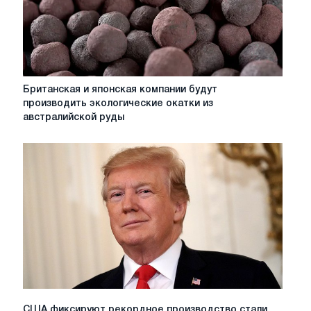
процентов
Британская
Британская и японская компании будут
и
производить экологические окатки из
японская
австралийской руды
компании
будут
производить
экологические
окатки
из
австралийской
руды
США
США фиксируют рекордное производство стали