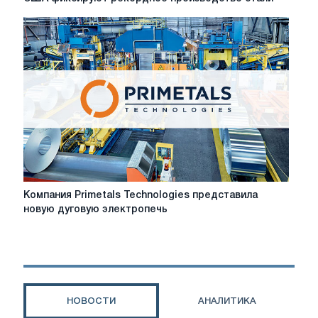
фиксируют
рекордное
производство
стали
Компания
Компания Primetals Technologies представила
Primetals
новую дуговую электропечь
Technologies
представила
новую
дуговую
электропечь
НОВОСТИ
АНАЛИТИКА