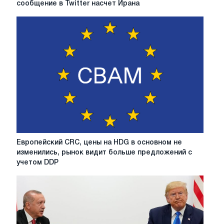
сообщение в Twitter насчет Ирана
повторил
свое
прошлогоднее
сообщение
в
Twitter
насчет
Ирана
Европейский
Европейский CRC, цены на HDG в основном не
CRC,
изменились, рынок видит больше предложений с
цены
учетом DDP
на
HDG
в
основном
не
изменились,