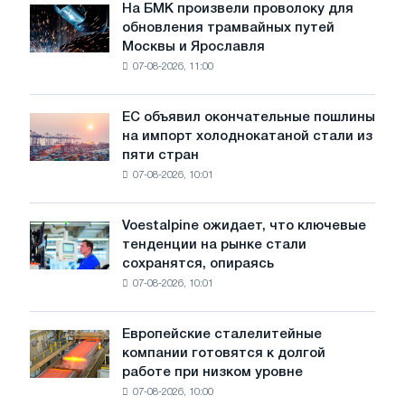
июле
На БМК произвели проволоку для
На
обновления трамвайных путей
БМК
Москвы и Ярославля
произвели
07-08-2026, 11:00
проволоку
для
обновления
ЕС объявил окончательные пошлины
ЕС
трамвайных
на импорт холоднокатаной стали из
объявил
путей
пяти стран
окончательные
Москвы
07-08-2026, 10:01
пошлины
и
на
Ярославля
импорт
Voestalpine ожидает, что ключевые
Voestalpine
холоднокатаной
тенденции на рынке стали
ожидает,
стали
сохранятся, опираясь
что
из
07-08-2026, 10:01
ключевые
пяти
тенденции
стран
на
Европейские сталелитейные
Европейские
рынке
компании готовятся к долгой
сталелитейные
стали
работе при низком уровне
компании
сохранятся,
07-08-2026, 10:00
готовятся
опираясь