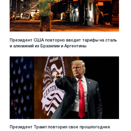
Президент
Президент США повторно вводит тарифы на сталь
США
и алюминий из Бразилии и Аргентины
повторно
вводит
тарифы
на
сталь
и
алюминий
из
Бразилии
и
Аргентины
Президент
Президент Трамп повторил свое прошлогоднее
Трамп