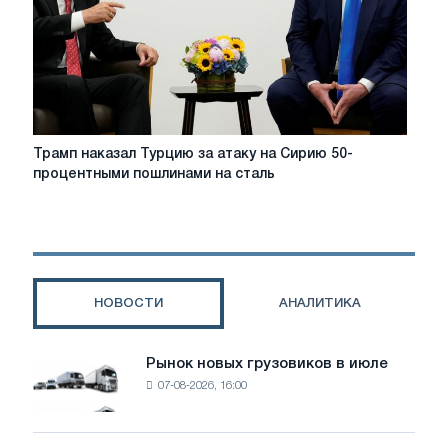
рынок
видит
больше
предложений
с
учетом
DDP
Трамп
Трамп наказал Турцию за атаку на Сирию 50-
CBAM
наказал
процентными пошлинами на сталь
Турцию
за
атаку
на
Сирию
50-
НОВОСТИ
АНАЛИТИКА
процентными
пошлинами
на
Рынок новых грузовиков в июле
Рынок
сталь
07-08-2026, 16:00
новых
грузовиков
в