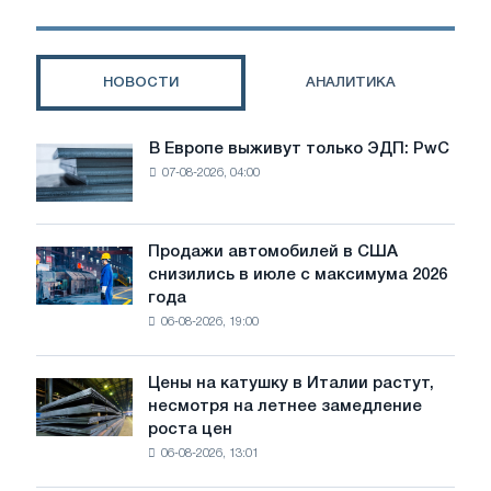
экспорт
чтобы
остаться
ведущим
НОВОСТИ
АНАЛИТИКА
экспортером
энергоносителей
В Европе выживут только ЭДП: PwC
В
07-08-2026, 04:00
Европе
выживут
только
ЭДП:
Продажи автомобилей в США
Продажи
PwC
снизились в июле с максимума 2026
автомобилей
года
в
06-08-2026, 19:00
США
снизились
в
Цены на катушку в Италии растут,
Цены
июле
несмотря на летнее замедление
на
с
роста цен
катушку
максимума
06-08-2026, 13:01
в
2026
Италии
года