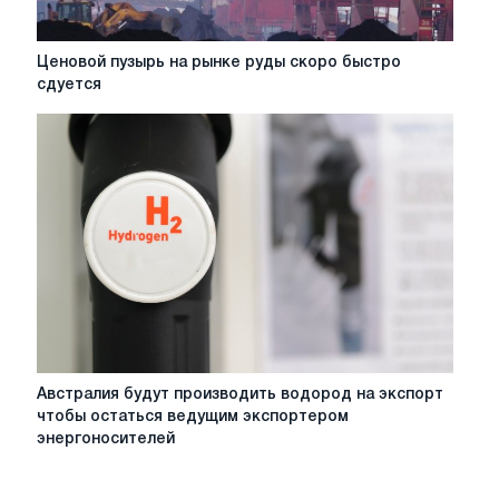
Ценовой
Ценовой пузырь на рынке руды скоро быстро
пузырь
сдуется
на
рынке
руды
скоро
быстро
сдуется
Австралия
Австралия будут производить водород на экспорт
будут
чтобы остаться ведущим экспортером
производить
энергоносителей
водород
на