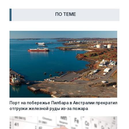
ПО ТЕМЕ
Порт
Порт на побережье Пилбара в Австралии прекратил
на
отгрузки железной руды из-за пожара
побережье
Пилбара
в