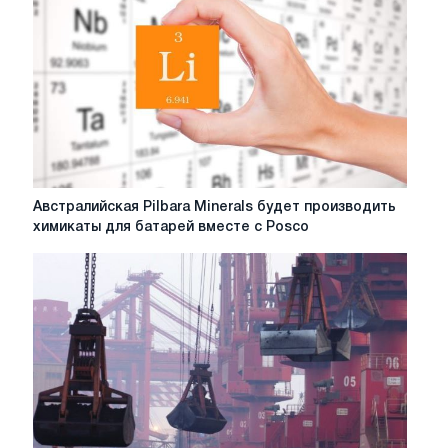
Австралии
прекратил
отгрузки
железной
руды
из-
за
пожара
Австралийская
Австралийская Pilbara Minerals будет производить
Pilbara
химикаты для батарей вместе с Posco
Minerals
будет
производить
химикаты
для
батарей
вместе
с
Posco