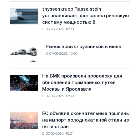
уровень
thyssenkrupp Rasselstein
thyssenkrupp
воды
устанавливает фотоэлектрическую
Rasselstein
угрожает
систему мощностью 8
устанавливает
безопасности
08-08-2026, 10:00
фотоэлектрическую
поставок
систему
мощностью
Рынок новых грузовиков в июле
Рынок
8
07-08-2026, 16:00
новых
МВт
грузовиков
для
в
достижения
июле
На БМК произвели проволоку для
целей
На
обновления трамвайных путей
обезуглероживания
БМК
Москвы и Ярославля
произвели
07-08-2026, 11:00
проволоку
для
обновления
ЕС объявил окончательные пошлины
ЕС
трамвайных
на импорт холоднокатаной стали из
объявил
путей
пяти стран
окончательные
Москвы
07-08-2026, 10:01
пошлины
и