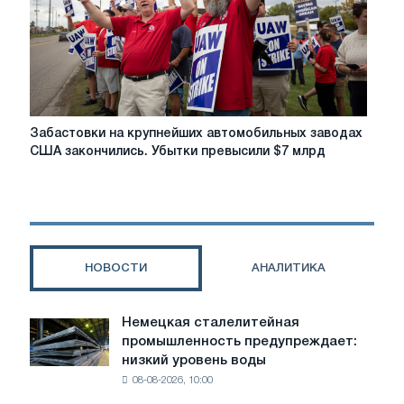
Забастовки
Забастовки на крупнейших автомобильных заводах
на
США закончились. Убытки превысили $7 млрд
крупнейших
автомобильных
заводах
США
закончились.
Убытки
НОВОСТИ
АНАЛИТИКА
превысили
$7
млрд
Немецкая сталелитейная
Немецкая
промышленность предупреждает:
сталелитейная
низкий уровень воды
промышленность
08-08-2026, 10:00
предупреждает:
низкий