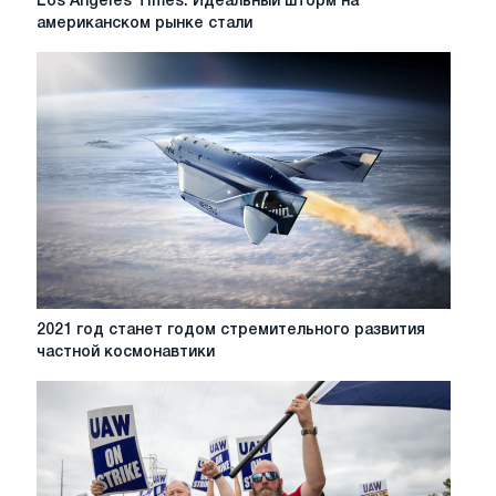
Los Angeles Times: Идеальный шторм на
Angeles
американском рынке стали
Times:
Идеальный
шторм
на
американском
рынке
стали
2021
2021 год станет годом стремительного развития
год
частной космонавтики
станет
годом
стремительного
развития
частной
космонавтики