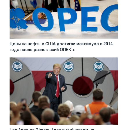
Цены
Цены на нефть в США достигли максимума с 2014
на
года после разногласий ОПЕК +
нефть
в
США
достигли
максимума
с
2014
года
после
разногласий
ОПЕК
+
Los