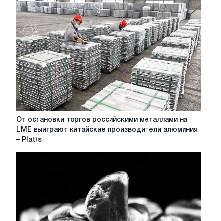
От
От остановки торгов российскими металлами на
остановки
LME выиграют китайские производители алюминия
торгов
– Platts
российскими
металлами
на
LME
выиграют
китайские
производители
алюминия