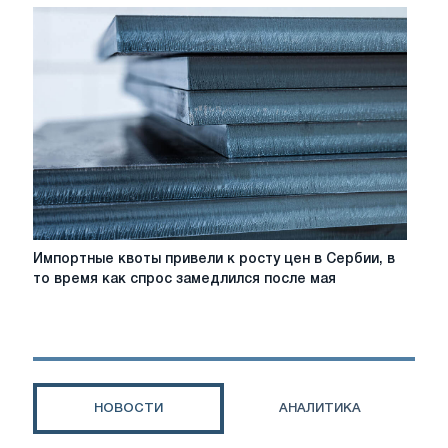
впервые
в
истории
запретила
торги
по
этическим
соображениям
Импортные
Импортные квоты привели к росту цен в Сербии, в
квоты
то время как спрос замедлился после мая
привели
к
росту
цен
в
Сербии,
НОВОСТИ
АНАЛИТИКА
в
то