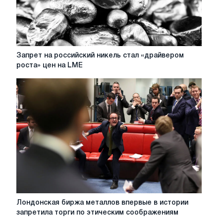
–
Platts
Запрет
Запрет на российский никель стал «драйвером
на
роста» цен на LME
российский
никель
стал
«драйвером
роста»
цен
на
LME
Лондонская
Лондонская биржа металлов впервые в истории
биржа
запретила торги по этическим соображениям
металлов