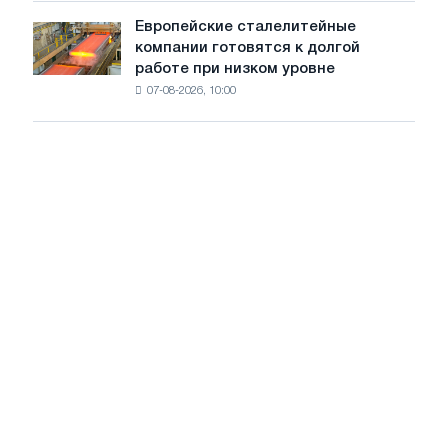
стран
на
Европейские сталелитейные
Европейские
рынке
компании готовятся к долгой
сталелитейные
стали
работе при низком уровне
компании
сохранятся,
07-08-2026, 10:00
готовятся
опираясь
к
на
долгой
диверсификацию
работе
при
низком
уровне
воды