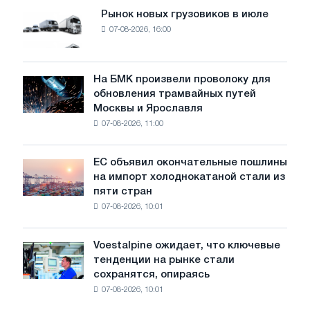
время
Рынок новых грузовиков в июле
Рынок
как
07-08-2026, 16:00
новых
спрос
грузовиков
замедлился
в
после
июле
На БМК произвели проволоку для
мая
На
обновления трамвайных путей
БМК
Москвы и Ярославля
произвели
07-08-2026, 11:00
проволоку
для
обновления
ЕС объявил окончательные пошлины
ЕС
трамвайных
на импорт холоднокатаной стали из
объявил
путей
пяти стран
окончательные
Москвы
07-08-2026, 10:01
пошлины
и
на
Ярославля
импорт
Voestalpine ожидает, что ключевые
Voestalpine
холоднокатаной
тенденции на рынке стали
ожидает,
стали
сохранятся, опираясь
что
из
07-08-2026, 10:01
ключевые
пяти
тенденции