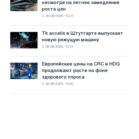
несмотря на летнее замедление
на
с
роста цен
катушку
максимума
06-08-2026, 13:01
в
2026
Италии
года
растут,
Tk accelis в Штутгарте выпускает
Tk
несмотря
новую режущую машину
accelis
на
06-08-2026, 13:01
в
летнее
Штутгарте
замедление
выпускает
роста
Европейские цены на CRC и HDG
Европейские
новую
цен
продолжают расти на фоне
цены
режущую
здорового спроса
на
машину
06-08-2026, 13:00
CRC
и
HDG
продолжают
расти
на
фоне
здорового
спроса