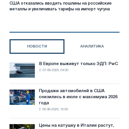
США
США отказались вводить пошлины на российские
отказались
металлы и увеличивать тарифы на импорт чугуна
вводить
пошлины
на
российские
металлы
и
НОВОСТИ
АНАЛИТИКА
увеличивать
тарифы
на
В Европе выживут только ЭДП: PwC
В
импорт
07-08-2026, 04:00
Европе
чугуна
выживут
только
ЭДП:
Продажи автомобилей в США
Продажи
PwC
снизились в июле с максимума 2026
автомобилей
года
в
06-08-2026, 19:00
США
снизились
в
Цены на катушку в Италии растут,
Цены
июле