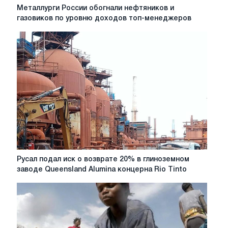
Металлурги
Металлурги России обогнали нефтяников и
России
газовиков по уровню доходов топ-менеджеров
обогнали
нефтяников
и
газовиков
по
уровню
доходов
топ-
менеджеров
Русал
Русал подал иск о возврате 20% в глиноземном
подал
заводе Queensland Alumina концерна Rio Tinto
иск
о
возврате
20%
в