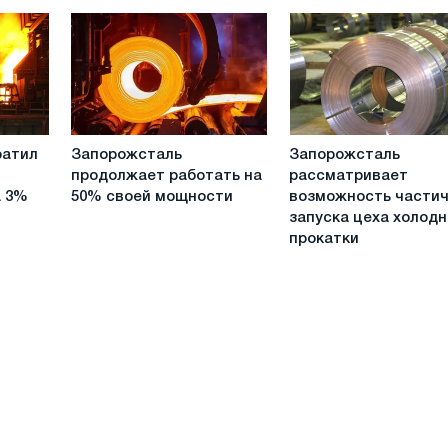
чугуна
печь
после
№2
расконсервации
Запорожсталь
Запорожсталь
ратил
Запорожсталь
Запорожсталь
продолжает
рассматривает
продолжает работать на
рассматривает
работать
возможность
а 3%
50% своей мощности
возможность части
на
частичного
запуска цеха холод
50%
запуска
прокатки
своей
цеха
мощности
холодной
прокатки