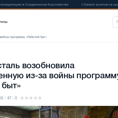
куренцию в Соединенном Королевстве
📰
Запрет хуситов на судоход
лизы
а войны программу «Рабочий быт»
таль возобновила
енную из-за войны программ
 быт»
55
47
0