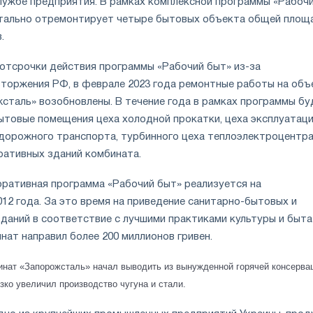
лужбе предприятия. В рамках комплексной программы «Рабоч
итально отремонтирует четыре бытовых объекта общей пло
.
отсрочки действия программы «Рабочий быт» из-за
торжения РФ, в феврале 2023 года ремонтные работы на объ
сталь» возобновлены. В течение года в рамках программы бу
товые помещения цеха холодной прокатки, цеха эксплуатац
дорожного транспорта, турбинного цеха теплоэлектроцентра
ративных зданий комбината.
оративная программа «Рабочий быт» реализуется на
12 года. За это время на приведение санитарно-бытовых и
даний в соответствие с лучшими практиками культуры и быта
нат направил более 200 миллионов гривен.
бинат «Запорожсталь» начал выводить из вынужденной горячей консерва
ко увеличил производство чугуна и стали.