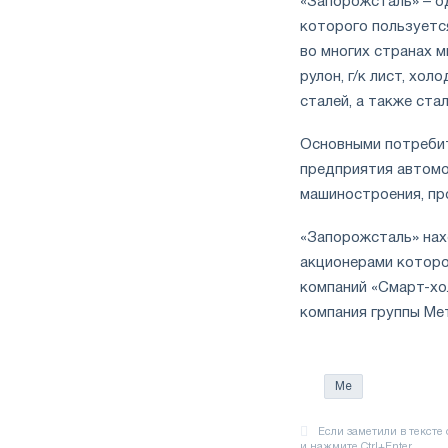
«Запорожсталь» – о
которого пользуется
во многих странах м
рулон, г/к лист, хо
сталей, а также ста
Основными потребит
предприятия автомо
машиностроения, пр
«Запорожсталь» нах
акционерами которо
компаний «Смарт-хо
компания группы Ме
Ме