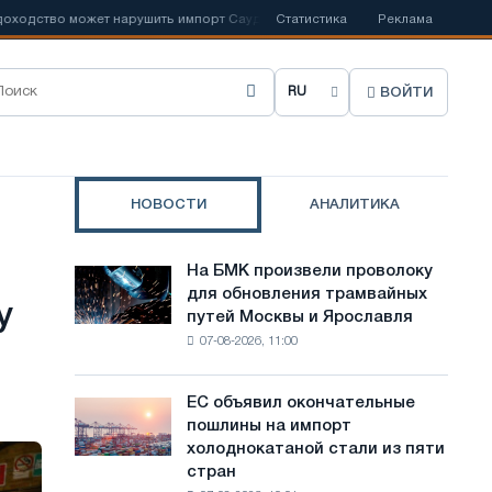
ство может нарушить импорт Саудовской стали
Статистика
📰
Испанский Acerin
Реклама
ВОЙТИ
В
ы
б
НОВОСТИ
АНАЛИТИКА
р
а
На БМК произвели проволоку
На
т
для обновления трамвайных
БМК
у
путей Москвы и Ярославля
произвели
ь
07-08-2026, 11:00
проволоку
я
для
обновления
з
ЕС объявил окончательные
ЕС
трамвайных
пошлины на импорт
объявил
ы
путей
холоднокатаной стали из пяти
окончательные
Москвы
к
стран
пошлины
и