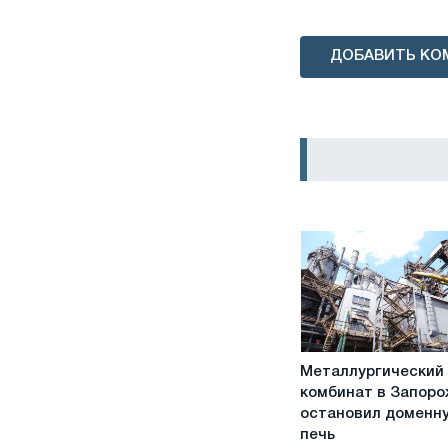
ДОБАВИТЬ КО
Металлургический
Металлургический
комбинат
комбинат в Запоро
в
остановил доменн
Запорожье
печь
остановил