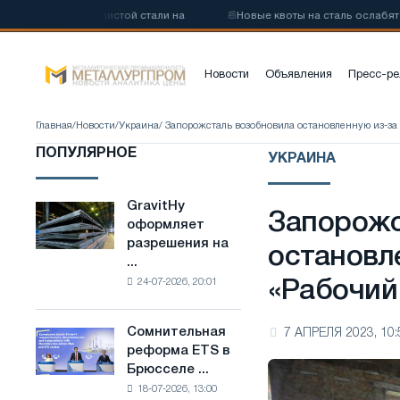
низкоуглеродистой стали на
📰
Новые квоты на сталь ослабят кон
Новости
Объявления
Пресс-ре
Главная
/
Новости
/
Украина
/ Запорожсталь возобновила остановленную из-з
ПОПУЛЯРНОЕ
УКРАИНА
GravitHy
GravitHy
Запорожс
оформляет
оформляет
разрешения на
разрешения
остановл
...
на
24-07-2026, 20:01
«Рабочий
строительство
завода
по
Сомнительная
7 АПРЕЛЯ 2023, 10:
Сомнительная
производству
реформа ETS в
реформа
низкоуглеродистой
Брюсселе ...
ETS
стали
18-07-2026, 13:00
в
на