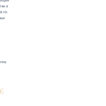
укция
так и
й г/к
ных
уппа
к