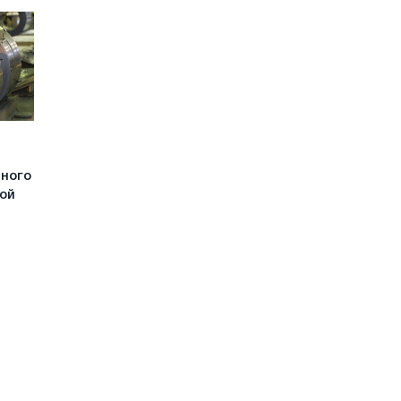
чного
ной