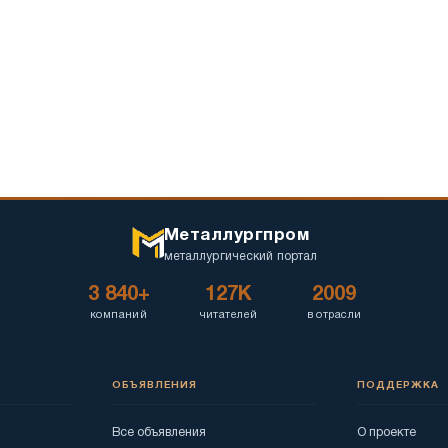
Металлургпром
металлургический портал
3 840+
127K
2009
компаний
читателей
в отрасли
ОБЪЯВЛЕНИЯ
ПОДДЕРЖКА
Все объявления
О проекте