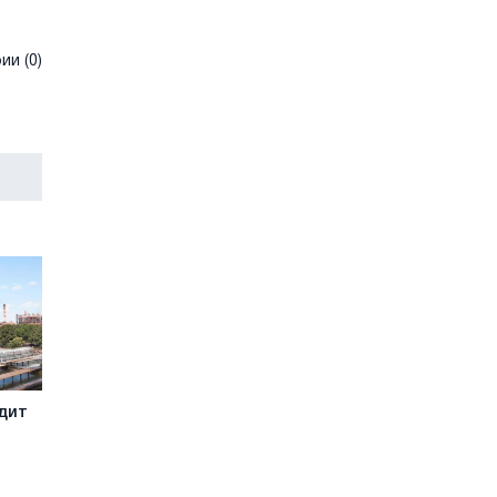
и (0)
дит