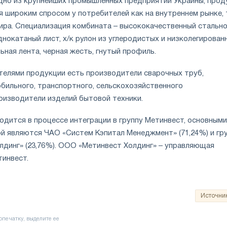
дно из крупнейших промышленных предприятий Украины, прод
 широким спросом у потребителей как на внутреннем рынке, 
ира. Специализация комбината – высококачественный стально
лоднокатаный лист, х/к рулон из углеродистых и низколегирован
льная лента, черная жесть, гнутый профиль.
елями продукции есть производители сварочных труб,
бильного, транспортного, сельскохозяйственного
оизводители изделий бытовой техники.
одится в процессе интеграции в группу Метинвест, основными
й являются ЧАО «Систем Кэпитал Менеджмент» (71,24%) и гр
лдинг» (23,76%). ООО «Метинвест Холдинг» – управляющая
тинвест.
Источни