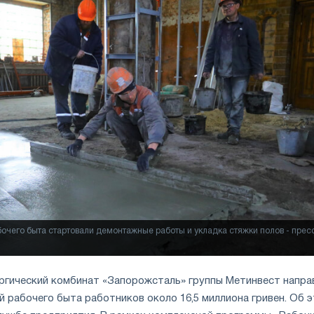
бочего быта стартовали демонтажные работы и укладка стяжки полов - прес
ургический комбинат «Запорожсталь» группы Метинвест напра
й рабочего быта работников около 16,5 миллиона гривен. Об 