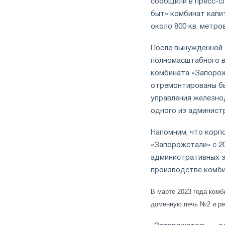
сообщили в пресс-с
быт» комбинат кап
около 800 кв. метров
После вынужденной 
полномасштабного в
комбината «Запорож
отремонтированы бы
управления железно
одного из админист
Напомним, что корп
«Запорожстали» с 20
административных з
производстве комби
В марте 2023 года ком
доменную печь №2 и рез