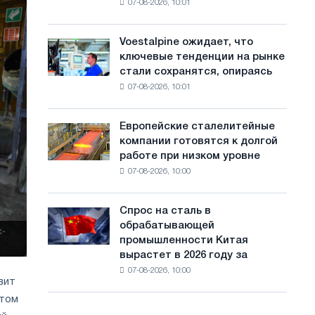
07-08-2026, 10:01
на
с
Ярославля
импорт
а
холоднокатаной
Voestalpine ожидает, что
Voestalpine
стали
й
ключевые тенденции на рынке
ожидает,
из
стали сохранятся, опираясь
что
т
пяти
07-08-2026, 10:01
ключевые
стран
а
тенденции
на
Европейские сталелитейные
Европейские
рынке
компании готовятся к долгой
сталелитейные
стали
работе при низком уровне
компании
сохранятся,
07-08-2026, 10:00
готовятся
опираясь
к
на
долгой
диверсификацию
Спрос на сталь в
Спрос
работе
обрабатывающей
на
с-
при
промышленности Китая
сталь
низком
вырастет в 2026 году за
в
уровне
07-08-2026, 10:00
обрабатывающей
воды
вит
промышленности
этом
Китая