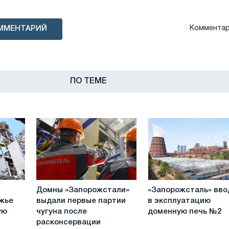
ММЕНТАРИЙ
Комментари
ПО ТЕМЕ
Домны
«Запорожсталь»
Домны «Запорожстали»
«Запорожсталь» вво
«Запорожстали»
вводит
жье
выдали первые партии
в эксплуатацию
выдали
в
ую
чугуна после
доменную печь №2
первые
эксплуатацию
расконсервации
партии
доменную