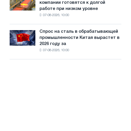
компании готовятся к долгой
сталелитейные
стали
работе при низком уровне
компании
сохранятся,
07-08-2026, 10:00
готовятся
опираясь
к
на
долгой
диверсификацию
Спрос на сталь в обрабатывающей
Спрос
работе
промышленности Китая вырастет в
на
при
2026 году за
сталь
низком
07-08-2026, 10:00
в
уровне
обрабатывающей
воды
промышленности
Китая
вырастет
в
2026
году
за
счет
экспорта