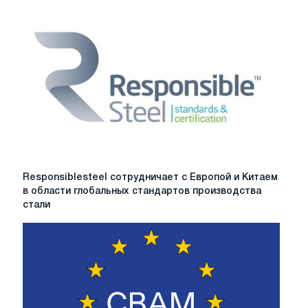
Responsiblesteel
Responsiblesteel сотрудничает с Европой и Китаем
сотрудничает
в области глобальных стандартов производства
с
стали
Европой
и
Китаем
в
области
глобальных
стандартов