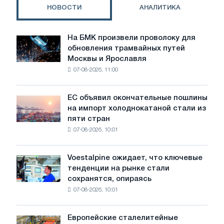
транзита
НОВОСТИ
АНАЛИТИКА
в
Венгрию
На БМК произвели проволоку для
На
обновления трамвайных путей
БМК
Москвы и Ярославля
произвели
07-08-2026, 11:00
проволоку
для
обновления
ЕС объявил окончательные пошлины
ЕС
трамвайных
на импорт холоднокатаной стали из
объявил
путей
пяти стран
окончательные
Москвы
07-08-2026, 10:01
пошлины
и
на
Ярославля
импорт
Voestalpine ожидает, что ключевые
Voestalpine
холоднокатаной
тенденции на рынке стали
ожидает,
стали
сохранятся, опираясь
что
из
07-08-2026, 10:01
ключевые
пяти
тенденции
стран
на
Европейские сталелитейные
Европейские
рынке