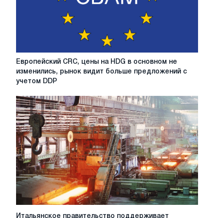
производства
стали
с
низким
уровнем
выбросов
Европейский
Европейский CRC, цены на HDG в основном не
CRC,
изменились, рынок видит больше предложений с
цены
учетом DDP
на
HDG
в
основном
не
изменились,
рынок
видит
больше
предложений
с
учетом
DDP
Итальянское
Итальянское правительство поддерживает