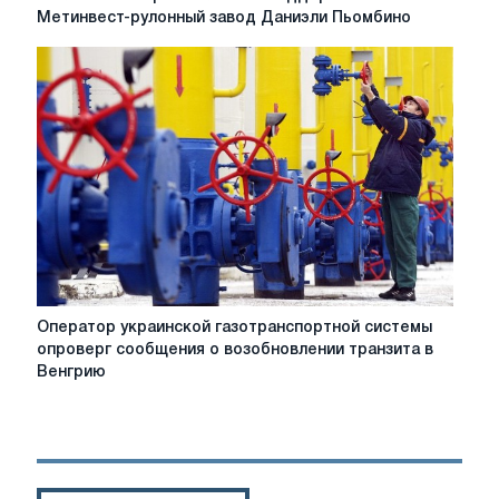
CBAM
правительство
Метинвест-рулонный завод Даниэли Пьомбино
поддерживает
Метинвест-
рулонный
завод
Даниэли
Пьомбино
Оператор
Оператор украинской газотранспортной системы
украинской
опроверг сообщения о возобновлении транзита в
газотранспортной
Венгрию
системы
опроверг
сообщения
о
возобновлении