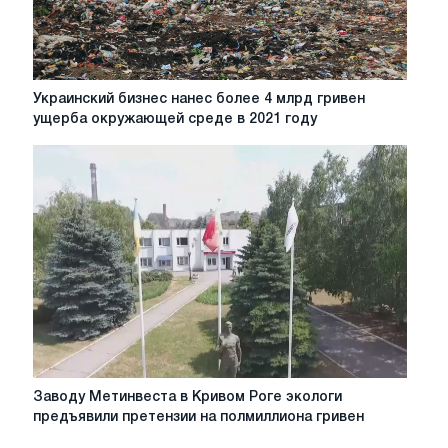
судебный
процесс
Украинский
Украинский бизнес нанес более 4 млрд гривен
бизнес
ущерба окружающей среде в 2021 году
нанес
более
4
млрд
гривен
ущерба
окружающей
среде
в
2021
году
Заводу
Заводу Метинвеста в Кривом Роге экологи
Метинвеста
предъявили претензии на полмиллиона гривен
в