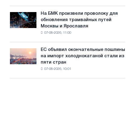
для
в
достижения
июле
На БМК произвели проволоку для
целей
На
обновления трамвайных путей
обезуглероживания
БМК
Москвы и Ярославля
произвели
07-08-2026, 11:00
проволоку
для
обновления
ЕС объявил окончательные пошлины
ЕС
трамвайных
на импорт холоднокатаной стали из
объявил
путей
пяти стран
окончательные
Москвы
07-08-2026, 10:01
пошлины
и
на
Ярославля
импорт
холоднокатаной
стали
из
пяти
стран