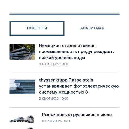
Кривом
Роге
экологи
предъявили
претензии
НОВОСТИ
АНАЛИТИКА
на
полмиллиона
гривен
Немецкая сталелитейная
Немецкая
промышленность предупреждает:
сталелитейная
низкий уровень воды
промышленность
08-08-2026, 10:00
предупреждает:
низкий
уровень
thyssenkrupp Rasselstein
thyssenkrupp
воды
устанавливает фотоэлектрическую
Rasselstein
угрожает
систему мощностью 8
устанавливает
безопасности
08-08-2026, 10:00
фотоэлектрическую
поставок
систему
мощностью
Рынок новых грузовиков в июле
Рынок
8
07-08-2026, 16:00
новых
МВт
грузовиков