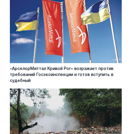
сроки
ввода
в
эксплуатацию
новой
аглофабрики
в
Кривом
Роге
«АрселорМиттал
«АрселорМиттал Кривой Рог» возражает против
Кривой
требований Госэкоинспекции и готов вступить в
Рог»
судебный
возражает
против
требований
Госэкоинспекции
и
готов
вступить
в