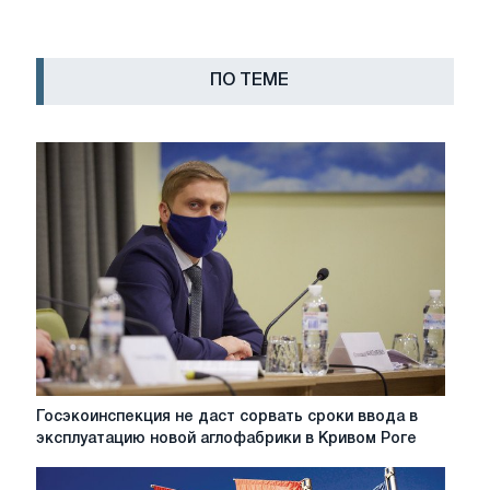
ПО ТЕМЕ
Госэкоинспекция
Госэкоинспекция не даст сорвать сроки ввода в
не
эксплуатацию новой аглофабрики в Кривом Роге
даст
сорвать