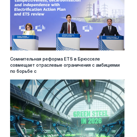
Сомнительная
Сомнительная реформа ETS в Брюсселе
реформа
совмещает отраслевые ограничения с амбициями
ETS
по борьбе с
в
Брюсселе
совмещает
отраслевые
ограничения
с
амбициями
по
борьбе
с