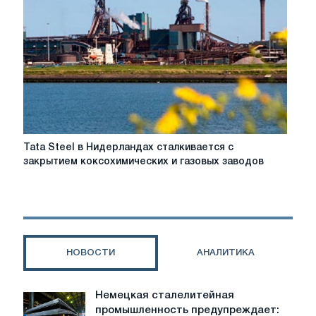
пять
событий,
на
которые
стоит
обратить
внимание
в
2026
году
Tata
Tata Steel в Нидерландах сталкивается с
Steel
закрытием коксохимических и газовых заводов
в
Нидерландах
сталкивается
с
закрытием
коксохимических
НОВОСТИ
АНАЛИТИКА
и
газовых
заводов
Немецкая сталелитейная
Немецкая
промышленность предупреждает:
сталелитейная