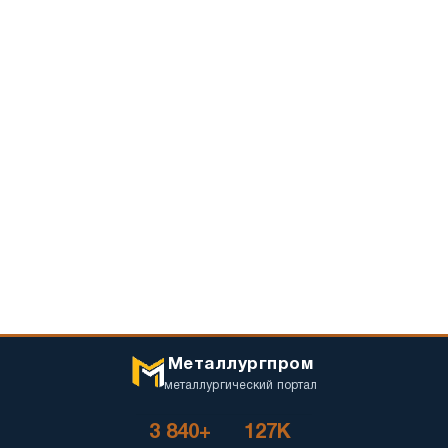
Металлургпром
металлургический портал
3 840+
127K