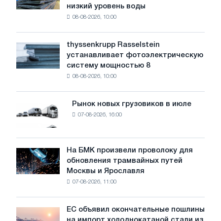
низкий уровень воды
промышленность
08-08-2026, 10:00
предупреждает:
низкий
уровень
thyssenkrupp Rasselstein
thyssenkrupp
воды
устанавливает фотоэлектрическую
Rasselstein
угрожает
систему мощностью 8
устанавливает
безопасности
08-08-2026, 10:00
фотоэлектрическую
поставок
систему
мощностью
Рынок новых грузовиков в июле
Рынок
8
07-08-2026, 16:00
новых
МВт
грузовиков
для
в
достижения
июле
На БМК произвели проволоку для
целей
На
обновления трамвайных путей
обезуглероживания
БМК
Москвы и Ярославля
произвели
07-08-2026, 11:00
проволоку
для
обновления
ЕС объявил окончательные пошлины
ЕС
трамвайных
на импорт холоднокатаной стали из