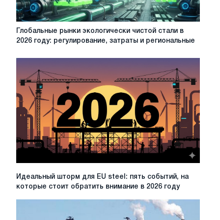
изменением
климата
Глобальные
Глобальные рынки экологически чистой стали в
рынки
2026 году: регулирование, затраты и региональные
экологически
чистой
стали
в
2026
году:
регулирование,
затраты
и
региональные
различия
Идеальный
Идеальный шторм для EU steel: пять событий, на
шторм
которые стоит обратить внимание в 2026 году
для
EU
steel: