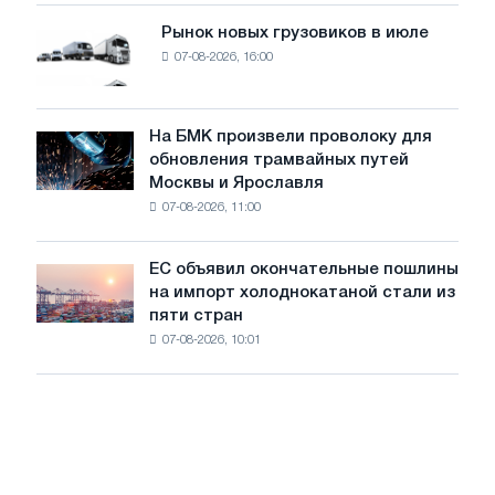
мощностью
Рынок новых грузовиков в июле
Рынок
8
07-08-2026, 16:00
новых
МВт
грузовиков
для
в
достижения
июле
На БМК произвели проволоку для
целей
На
обновления трамвайных путей
обезуглероживания
БМК
Москвы и Ярославля
произвели
07-08-2026, 11:00
проволоку
для
обновления
ЕС объявил окончательные пошлины
ЕС
трамвайных
на импорт холоднокатаной стали из
объявил
путей
пяти стран
окончательные
Москвы
07-08-2026, 10:01
пошлины
и
на
Ярославля
импорт
холоднокатаной
стали
из
пяти