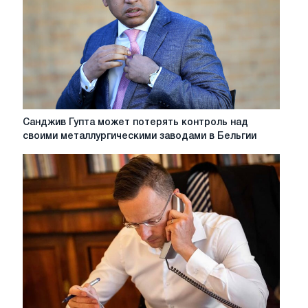
проблемам
Liberty
Steel
и
GFG
Alliance
Санджив
Санджив Гупта может потерять контроль над
Гупта
своими металлургическими заводами в Бельгии
может
потерять
контроль
над
своими
металлургическими
заводами
в
Бельгии