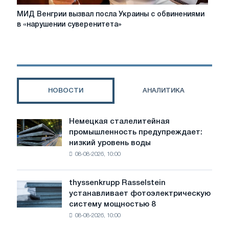
МИД
МИД Венгрии вызвал посла Украины с обвинениями
Венгрии
в «нарушении суверенитета»
вызвал
посла
Украины
с
обвинениями
в
НОВОСТИ
АНАЛИТИКА
«нарушении
суверенитета»
Немецкая сталелитейная
Немецкая
промышленность предупреждает:
сталелитейная
низкий уровень воды
промышленность
08-08-2026, 10:00
предупреждает:
низкий
уровень
thyssenkrupp Rasselstein
thyssenkrupp
воды
устанавливает фотоэлектрическую
Rasselstein
угрожает
систему мощностью 8
устанавливает
безопасности
08-08-2026, 10:00
фотоэлектрическую
поставок
систему