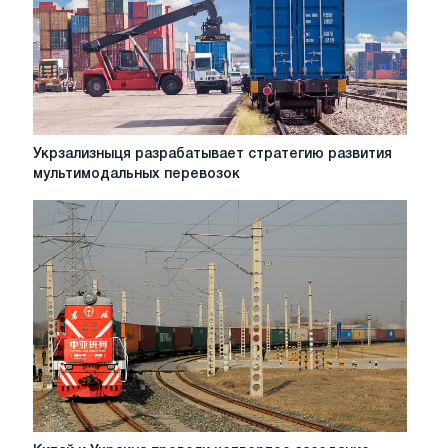
открытой
экономики
Укрзализныця
Укрзализныця разрабатывает стратегию развития
разрабатывает
мультимодальных перевозок
стратегию
развития
мультимодальных
перевозок
Китай