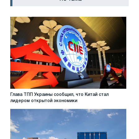
Глава
Глава ТПП Украины сообщил, что Китай стал
ТПП
лидером открытой экономики
Украины
сообщил,
что
Китай
стал
лидером