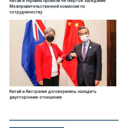
Китай и Украина провели четвертое заседание
и
Межправительственной комиссии по
Украина
сотрудничеству
провели
четвертое
заседание
Межправительственной
комиссии
по
сотрудничеству
Китай
Китай и Австралия договорились наладить
и
двусторонние отношения
Австралия
договорились
наладить
двусторонние
отношения