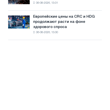
на
06-08-2026, 13:01
в
летнее
Штутгарте
замедление
выпускает
роста
Европейские цены на CRC и HDG
Европейские
новую
цен
продолжают расти на фоне
цены
режущую
здорового спроса
на
машину
06-08-2026, 13:00
CRC
и
HDG
продолжают
расти
на
фоне
здорового
спроса