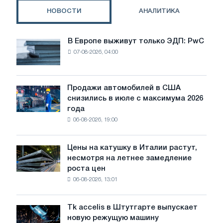
НОВОСТИ
АНАЛИТИКА
В Европе выживут только ЭДП: PwC
В
07-08-2026, 04:00
Европе
выживут
только
ЭДП:
Продажи автомобилей в США
Продажи
PwC
снизились в июле с максимума 2026
автомобилей
года
в
06-08-2026, 19:00
США
снизились
в
Цены на катушку в Италии растут,
Цены
июле
несмотря на летнее замедление
на
с
роста цен
катушку
максимума
06-08-2026, 13:01
в
2026
Италии
года
растут,
Tk accelis в Штутгарте выпускает
Tk
несмотря
новую режущую машину
accelis