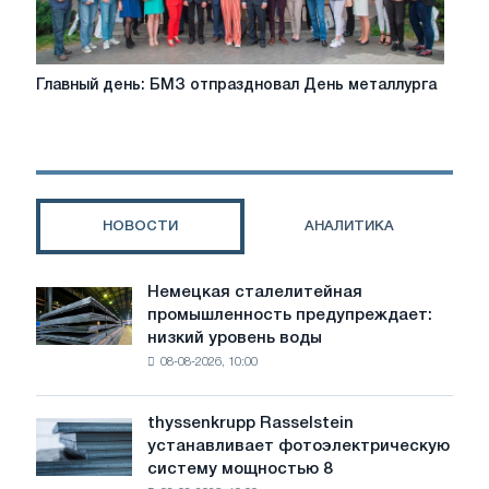
та
обмеження
Главный
Главный день: БМЗ отпраздновал День металлурга
день:
БМЗ
отпраздновал
День
металлурга
НОВОСТИ
АНАЛИТИКА
Немецкая сталелитейная
Немецкая
промышленность предупреждает:
сталелитейная
низкий уровень воды
промышленность
08-08-2026, 10:00
предупреждает:
низкий
уровень
thyssenkrupp Rasselstein
thyssenkrupp
воды
устанавливает фотоэлектрическую
Rasselstein
угрожает
систему мощностью 8
устанавливает
безопасности