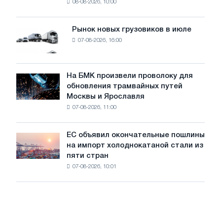
08-08-2026, 10:00
фотоэлектрическую
поставок
систему
мощностью
Рынок новых грузовиков в июле
Рынок
8
07-08-2026, 16:00
новых
МВт
грузовиков
для
в
достижения
июле
На БМК произвели проволоку для
целей
На
обновления трамвайных путей
обезуглероживания
БМК
Москвы и Ярославля
произвели
07-08-2026, 11:00
проволоку
для
обновления
ЕС объявил окончательные пошлины
ЕС
трамвайных
на импорт холоднокатаной стали из
объявил
путей
пяти стран
окончательные
Москвы
07-08-2026, 10:01
пошлины
и
на
Ярославля
импорт
холоднокатаной
стали
из