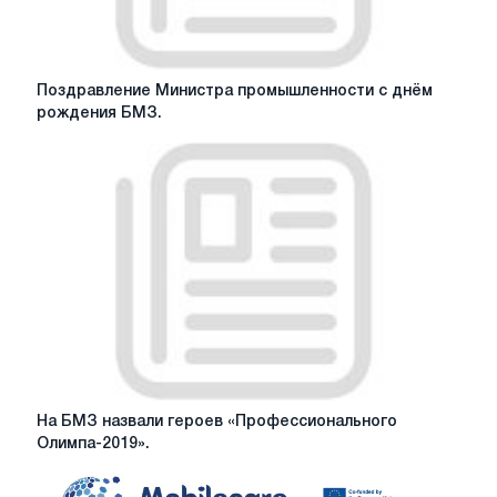
Поздравление
Поздравление Министра промышленности с днём
Министра
рождения БМЗ.
промышленности
с
днём
рождения
БМЗ.
На
На БМЗ назвали героев «Профессионального
БМЗ
Олимпа-2019».
назвали
героев