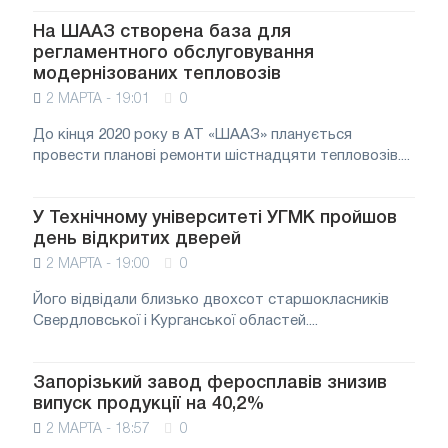
На ШААЗ створена база для
регламентного обслуговування
модернізованих тепловозів
2 МАРТА - 19:01
0
До кінця 2020 року в АТ «ШААЗ» планується
провести планові ремонти шістнадцяти тепловозів....
У Технічному університеті УГМК пройшов
день відкритих дверей
2 МАРТА - 19:00
0
Його відвідали близько двохсот старшокласників
Свердловської і Курганської областей....
Запорізький завод феросплавів знизив
випуск продукції на 40,2%
2 МАРТА - 18:57
0