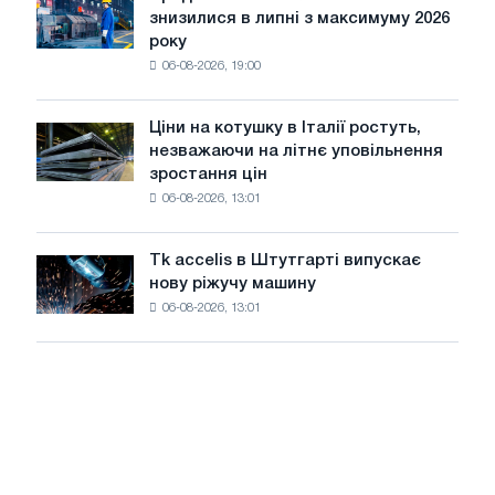
Продажі
PwC
знизилися в липні з максимуму 2026
автомобілів
року
в
06-08-2026, 19:00
США
знизилися
в
Ціни на котушку в Італії ростуть,
Ціни
липні
незважаючи на літнє уповільнення
на
з
зростання цін
котушку
максимуму
06-08-2026, 13:01
в
2026
Італії
року
ростуть,
Tk accelis в Штутгарті випускає
Tk
незважаючи
нову ріжучу машину
accelis
на
06-08-2026, 13:01
в
літнє
Штутгарті
уповільнення
випускає
зростання
нову
цін
ріжучу
машину