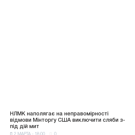
НЛМК наполягає на неправомірності
відмови Мінторгу США виключити сляби з-
під дій мит
2 МАРТА - 18:00
0