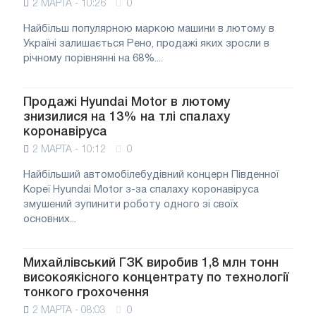
2 МАРТА - 10:26
0
Найбільш популярною маркою машини в лютому в
Україні залишається Рено, продажі яких зросли в
річному порівнянні на 68%....
Продажі Hyundai Motor в лютому
знизилися на 13% на тлі спалаху
коронавіруса
2 МАРТА - 10:12
0
Найбільший автомобілебудівний концерн Південної
Кореї Hyundai Motor з-за спалаху коронавіруса
змушений зупинити роботу одного зі своїх
основних...
Михайлівський ГЗК виробив 1,8 млн тонн
високоякісного концентрату по технології
тонкого грохочення
2 МАРТА - 08:03
0