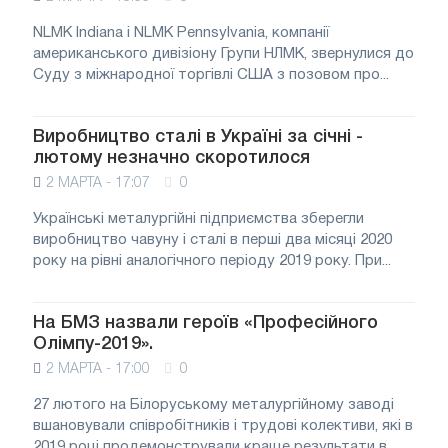
NLMK Indiana і NLMK Pennsylvania, компанії
американського дивізіону Групи НЛМК, звернулися до
Суду з міжнародної торгівлі США з позовом про...
Виробництво сталі в Україні за січні -
лютому незначно скоротилося
2 МАРТА - 17:07
0
Українські металургійні підприємства зберегли
виробництво чавуну і сталі в перші два місяці 2020
року на рівні аналогічного періоду 2019 року. При...
На БМЗ назвали героїв «Професійного
Олімпу-2019».
2 МАРТА - 17:00
0
27 лютого на Білоруському металургійному заводі
вшановували співробітників і трудові колективи, які в
2019 році продемонстрували краще результати в...