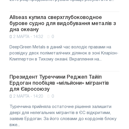
Allseas купила сверхглубоководное
бурове судно для видобування металів з
дна океану
2 МАРТА - 14:32
0
DeepGreen Metals в даний час володіє правами на
розвідку двох поліметалічних ділянок в зоні Кларіон-
Клиппертон в Тихому океані. Вкраплення на...
Президент Туреччини Реджеп Тайіп
Ердоган пообіцяв «мільйони» мігрантів
для Євросоюзу
2 МАРТА - 14:20
0
Туреччина прийняла остаточне рішення залишити
двері для нелегальних мігрантів в ЄС відкритими,
заявив Ердоган. За його словами до кордонів блоку
вже...