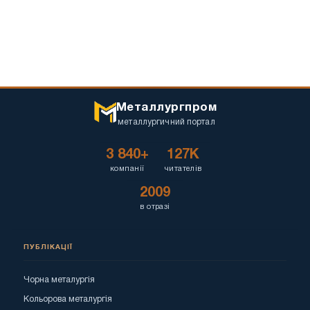
Металлургпром
металлургичний портал
3 840+
127K
компанії
читателів
2009
в отразі
ПУБЛІКАЦІЇ
Чорна металургія
Кольорова металургія