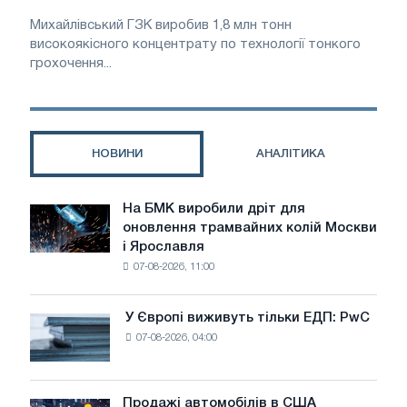
Михайлівський ГЗК виробив 1,8 млн тонн
високоякісного концентрату по технології тонкого
грохочення...
НОВИНИ
АНАЛІТИКА
На БМК виробили дріт для
На
оновлення трамвайних колій Москви
БМК
і Ярославля
виробили
07-08-2026, 11:00
дріт
для
оновлення
У Європі виживуть тільки ЕДП: PwC
У
трамвайних
07-08-2026, 04:00
Європі
колій
виживуть
Москви
тільки
і
ЕДП:
Продажі автомобілів в США
Ярославля