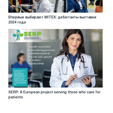
Впервые
Впервые выбирают MITEX: дебютанты выставки
выбирают
2024 года
MITEX:
дебютанты
выставки
2024
года
SERP:
SERP: A European project serving those who care for
A
patients
European
project
serving