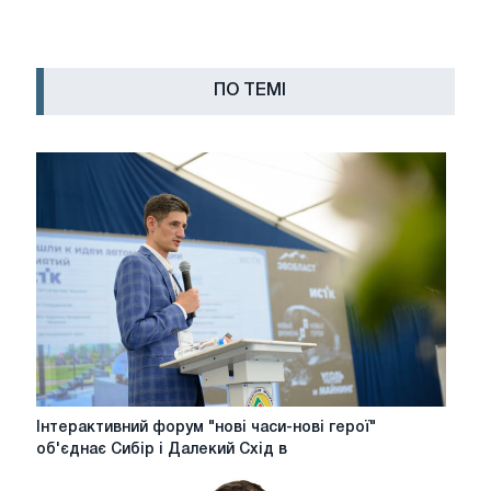
ПО ТЕМІ
Інтерактивний
Інтерактивний форум "нові часи-нові герої"
форум
об'єднає Сибір і Далекий Схід в
"нові
часи-