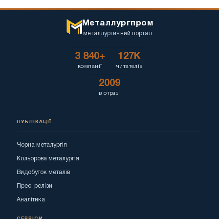
Металлургпром
металлургичний портал
3 840+
127K
компанії
читателів
2009
в отразі
ПУБЛІКАЦІЇ
Чорна металургія
Кольорова металургія
Видобуток металів
Прес-релізи
Аналітика
СЕРВІСИ