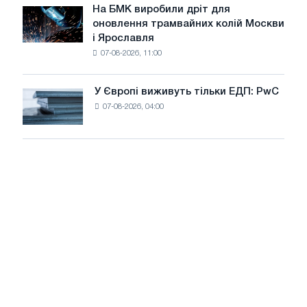
липні
На БМК виробили дріт для
цілей
На
оновлення трамвайних колій Москви
декарбонізації
БМК
і Ярославля
виробили
07-08-2026, 11:00
дріт
для
оновлення
У Європі виживуть тільки ЕДП: PwC
У
трамвайних
07-08-2026, 04:00
Європі
колій
виживуть
Москви
тільки
і
ЕДП:
Ярославля
PwC