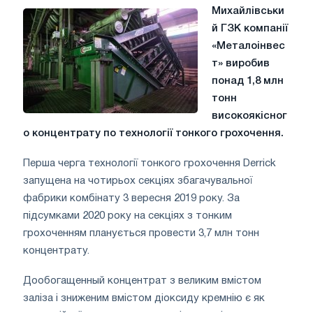
Михайлівськи
й ГЗК компанії
«Металоінвес
т» виробив
понад 1,8 млн
тонн
високоякісног
о концентрату по технології тонкого грохочення.
Перша черга технології тонкого грохочення Derrick
запущена на чотирьох секціях збагачувальної
фабрики комбінату 3 вересня 2019 року. За
підсумками 2020 року на секціях з тонким
грохоченням планується провести 3,7 млн тонн
концентрату.
Дообогащенный концентрат з великим вмістом
заліза і зниженим вмістом діоксиду кремнію є як