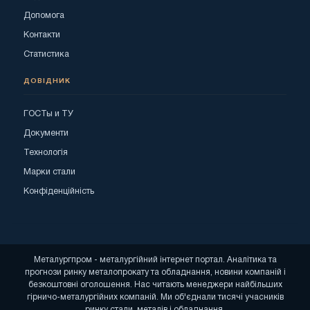
Допомога
Контакти
Статистика
ДОВІДНИК
ГОСТы и ТУ
Документи
Технологія
Марки стали
Конфіденційність
Металургпром - металургійний інтернет портал. Аналітика та
прогнози ринку металопрокату та обладнання, новини компаній і
безкоштовні оголошення. Нас читають менеджери найбільших
гірничо-металургійних компаній. Ми об'єднали тисячі учасників
ринку стали, металів і обладнання.