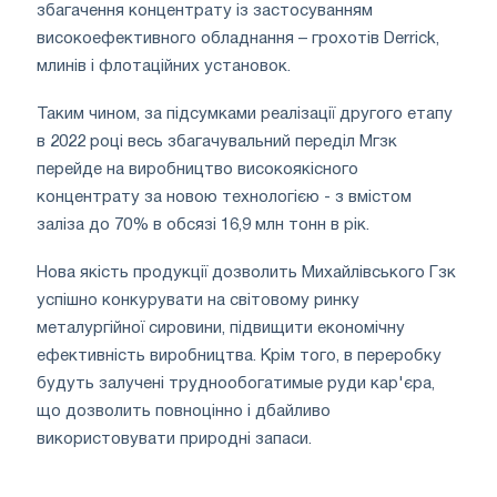
збагачення концентрату із застосуванням
високоефективного обладнання – грохотів Derriсk,
млинів і флотаційних установок.
Таким чином, за підсумками реалізації другого етапу
в 2022 році весь збагачувальний переділ Мгзк
перейде на виробництво високоякісного
концентрату за новою технологією - з вмістом
заліза до 70% в обсязі 16,9 млн тонн в рік.
Нова якість продукції дозволить Михайлівського Гзк
успішно конкурувати на світовому ринку
металургійної сировини, підвищити економічну
ефективність виробництва. Крім того, в переробку
будуть залучені труднообогатимые руди кар'єра,
що дозволить повноцінно і дбайливо
використовувати природні запаси.