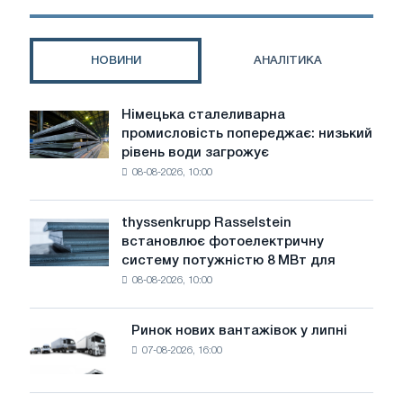
those
who
care
НОВИНИ
АНАЛІТИКА
for
patients
Німецька сталеливарна
Німецька
промисловість попереджає: низький
сталеливарна
рівень води загрожує
промисловість
08-08-2026, 10:00
попереджає:
низький
рівень
thyssenkrupp Rasselstein
thyssenkrupp
води
встановлює фотоелектричну
Rasselstein
загрожує
систему потужністю 8 МВт для
встановлює
безпеці
08-08-2026, 10:00
фотоелектричну
поставок
систему
потужністю
Ринок нових вантажівок у липні
Ринок
8
07-08-2026, 16:00
нових
МВт
вантажівок
для
у
досягнення