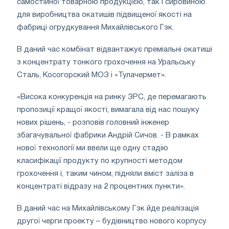
самостійної товарною продукцією, так і сировиною
для виробництва окатишів підвищеної якості на
фабриці огрудкування Михайлівського Гзк.
В даний час комбінат відвантажує преміальні окатиші
з концентрату тонкого грохочення на Уральську
Сталь, Косогорский МОЗ і «Тулачермет».
«Висока конкуренція на ринку ЗРС, де перемагають
пропозиції кращої якості, вимагала від нас пошуку
нових рішень, - розповів головний інженер
збагачувальної фабрики Андрій Сичов. - В рамках
нової технології ми ввели ще одну стадію
класифікації продукту по крупності методом
грохочення і, таким чином, підняли вміст заліза в
концентраті відразу на 2 процентних пункти».
В даний час на Михайлівському Гзк йде реалізація
другої черги проекту – будівництво нового корпусу