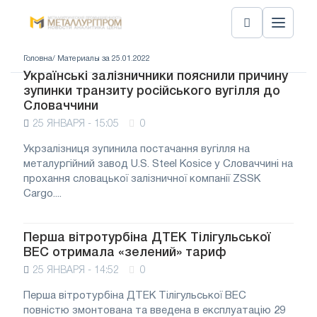
Головна
/ Материалы за 25.01.2022
Українські залізничники пояснили причину
зупинки транзиту російського вугілля до
Словаччини
25 ЯНВАРЯ - 15:05
0
Укрзалізниця зупинила постачання вугілля на
металургійний завод U.S. Steel Kosice у Словаччині на
прохання словацької залізничної компанії ZSSK
Cargo....
Перша вітротурбіна ДТЕК Тілігульської
ВЕС отримала «зелений» тариф
25 ЯНВАРЯ - 14:52
0
Перша вітротурбіна ДТЕК Тілігульської ВЕС
повністю змонтована та введена в експлуатацію 29