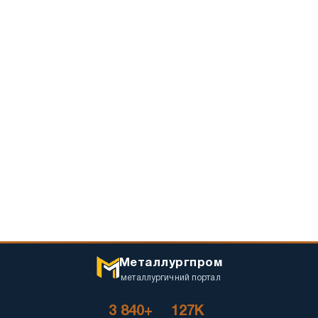
Металлургпром
металлургичний портал
3 840+
127K