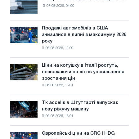
У
07-08-2026, 04:00
Європі
виживуть
тільки
ЕДП:
Продажі автомобілів в США
Продажі
PwC
знизилися в липні з максимуму 2026
автомобілів
року
в
06-08-2026, 19:00
США
знизилися
в
Ціни на котушку в Італії ростуть,
Ціни
липні
незважаючи на літнє уповільнення
на
з
зростання цін
котушку
максимуму
06-08-2026, 13:01
в
2026
Італії
року
ростуть,
Tk accelis в Штутгарті випускає
Tk
незважаючи
нову ріжучу машину
accelis
на
06-08-2026, 13:01
в
літнє
Штутгарті
уповільнення
випускає
зростання
Європейські ціни на CRC і HDG
Європейські
нову
цін