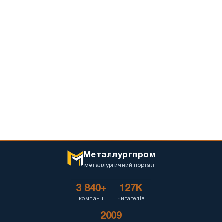
Металлургпром
металлургичний портал
3 840+
127K
компанії
читателів
2009