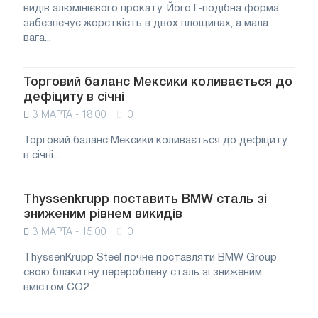
видів алюмінієвого прокату. Його Г-подібна форма
забезпечує жорсткість в двох площинах, а мала
вага...
Торговий баланс Мексики коливається до
дефіциту в січні
3 МАРТА - 18:00
0
Торговий баланс Мексики коливається до дефіциту
в січні...
Thyssenkrupp поставить BMW сталь зі
зниженим рівнем викидів
3 МАРТА - 15:00
0
ThyssenKrupp Steel почне поставляти BMW Group
свою блакитну перероблену сталь зі зниженим
вмістом CO2...