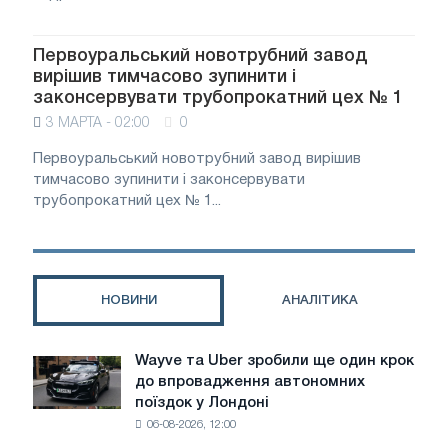
Первоуральський новотрубний завод
вирішив тимчасово зупинити і
законсервувати трубопрокатний цех № 1
3 МАРТА - 02:00
0
Первоуральський новотрубний завод вирішив
тимчасово зупинити і законсервувати
трубопрокатний цех № 1...
НОВИНИ
АНАЛІТИКА
Wayve та Uber зробили ще один крок
Wayve
до впровадження автономних
та
поїздок у Лондоні
Uber
06-08-2026, 12:00
зробили