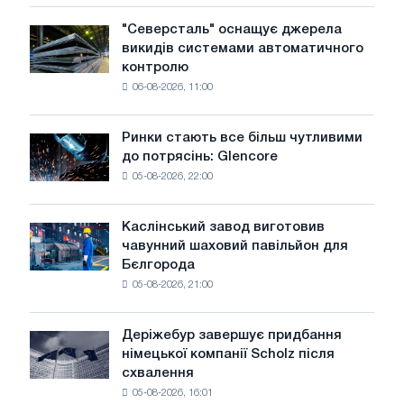
ще
один
"Северсталь" оснащує джерела
"Северсталь"
крок
викидів системами автоматичного
оснащує
до
контролю
джерела
впровадження
06-08-2026, 11:00
викидів
автономних
системами
поїздок
автоматичного
у
Ринки стають все більш чутливими
Ринки
контролю
Лондоні
до потрясінь: Glencore
стають
05-08-2026, 22:00
все
більш
чутливими
Каслінський завод виготовив
Каслінський
до
чавунний шаховий павільйон для
завод
потрясінь:
Бєлгорода
виготовив
Glencore
05-08-2026, 21:00
чавунний
шаховий
павільйон
Деріжебур завершує придбання
Деріжебур
для
німецької компанії Scholz після
завершує
Бєлгорода
схвалення
придбання
05-08-2026, 16:01
німецької