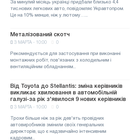
За минулий місяць українці придбали близько 4,4
тис.нових легкових авто, повідомляє Укравтопром.
Це на 10% менше, ніж у лютому…...
Металізований скотч
3 МАРТА - 10:00
0
Рекомендується для застосування при виконанні
монтажних робіт, пов'язаних з холодильним і
вентиляційним обладнанням...
Від Toyota до Stellantis: зміна керівників
викликає хвилювання в автомобільній
галузі-за рік з'явилося 9 нових керівників
3 МАРТА - 10:00
0
Трохи більше ніж за рік дев'ять провідних
автовиробників змінили своїх генеральних
директорів, що є надзвичайно інтенсивним
кадровим...