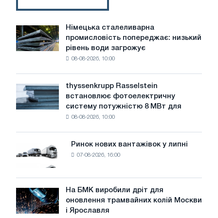
Німецька сталеливарна
Німецька
промисловість попереджає: низький
сталеливарна
рівень води загрожує
промисловість
08-08-2026, 10:00
попереджає:
низький
рівень
thyssenkrupp Rasselstein
thyssenkrupp
води
встановлює фотоелектричну
Rasselstein
загрожує
систему потужністю 8 МВт для
встановлює
безпеці
08-08-2026, 10:00
фотоелектричну
поставок
систему
потужністю
Ринок нових вантажівок у липні
Ринок
8
07-08-2026, 16:00
нових
МВт
вантажівок
для
у
досягнення
липні
На БМК виробили дріт для
цілей
На
оновлення трамвайних колій Москви
декарбонізації
БМК
і Ярославля
виробили