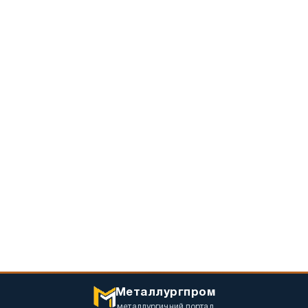
Металлургпром
металлургичний портал