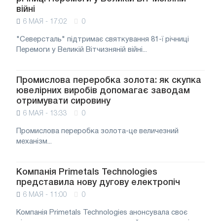
війні
6 МАЯ - 17:02
0
"Северсталь" підтримає святкування 81-ї річниці
Перемоги у Великій Вітчизняній війні...
Промислова переробка золота: як скупка
ювелірних виробів допомагає заводам
отримувати сировину
6 МАЯ - 13:33
0
Промислова переробка золота-це величезний
механізм...
Компанія Primetals Technologies
представила нову дугову електропіч
6 МАЯ - 11:00
0
Компанія Primetals Technologies анонсувала своє