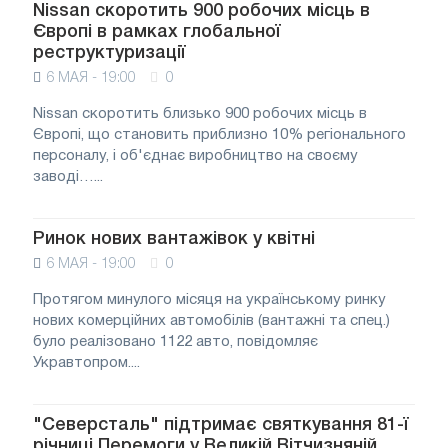
Nissan скоротить 900 робочих місць в
Європі в рамках глобальної
реструктуризації
6 МАЯ - 19:00
0
Nissan скоротить близько 900 робочих місць в
Європі, що становить приблизно 10% регіонального
персоналу, і об'єднає виробництво на своєму
заводі…...
Ринок нових вантажівок у квітні
6 МАЯ - 19:00
0
Протягом минулого місяця на українському ринку
нових комерційних автомобілів (вантажні та спец.)
було реалізовано 1122 авто, повідомляє
Укравтопром....
"Северсталь" підтримає святкування 81-ї
річниці Перемоги у Великій Вітчизняній