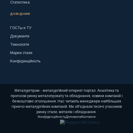
Статистика
ДОВІДНИК
ГОСТы и ТУ
Документи
Технологія
Марки стали
Конфіденційність
Металургпром - металургійний інтернет портал. Аналітика та
прогнози ринку металопрокату та обладнання, новини компаній і
безкоштовні оголошення. Нас читають менеджери найбільших
гірничо-металургійних компаній. Ми об'єднали тисячі учасників
ринку стали, металів і обладнання.
Конфіденційність
Допомога
Контакти