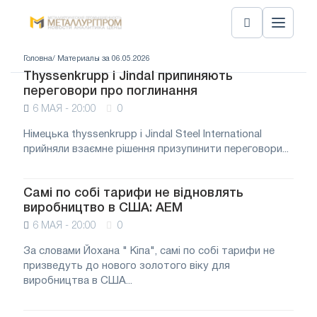
Головна
/ Материалы за 06.05.2026
Thyssenkrupp і Jindal припиняють
переговори про поглинання
6 МАЯ - 20:00
0
Німецька thyssenkrupp і Jindal Steel International
прийняли взаємне рішення призупинити переговори...
Самі по собі тарифи не відновлять
виробництво в США: AEM
6 МАЯ - 20:00
0
За словами Йохана " Кіпа", самі по собі тарифи не
призведуть до нового золотого віку для
виробництва в США...