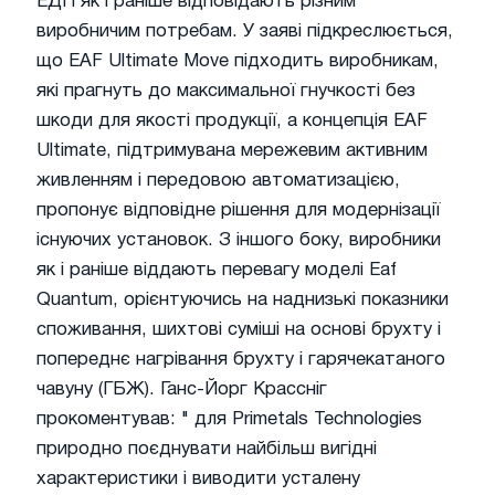
ЕДП як і раніше відповідають різним
виробничим потребам. У заяві підкреслюється,
що EAF Ultimate Move підходить виробникам,
які прагнуть до максимальної гнучкості без
шкоди для якості продукції, а концепція EAF
Ultimate, підтримувана мережевим активним
живленням і передовою автоматизацією,
пропонує відповідне рішення для модернізації
існуючих установок. З іншого боку, виробники
як і раніше віддають перевагу моделі Eaf
Quantum, орієнтуючись на наднизькі показники
споживання, шихтові суміші на основі брухту і
попереднє нагрівання брухту і гарячекатаного
чавуну (ГБЖ). Ганс-Йорг Крассніг
прокоментував: " для Primetals Technologies
природно поєднувати найбільш вигідні
характеристики і виводити усталену