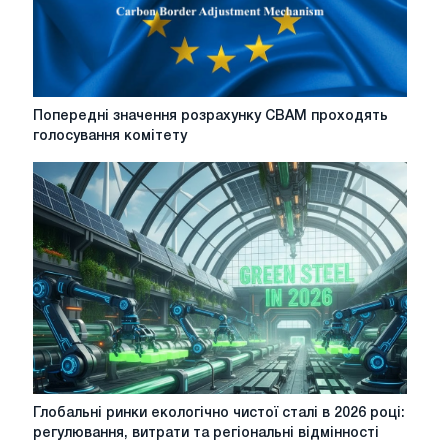
заводів
Попередні
Попередні значення розрахунку CBAM проходять
значення
голосування комітету
розрахунку
CBAM
проходять
голосування
комітету
Глобальні
Глобальні ринки екологічно чистої сталі в 2026 році:
ринки
регулювання, витрати та регіональні відмінності
екологічно