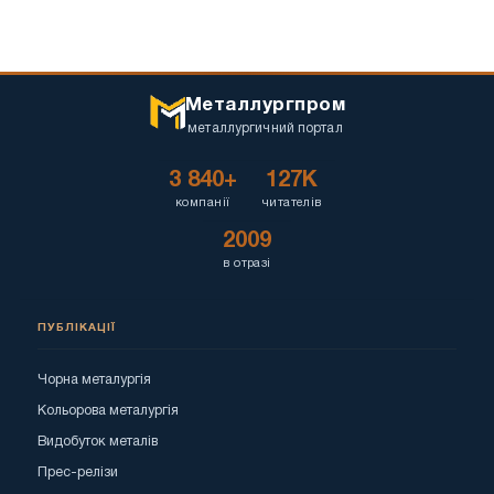
Металлургпром
металлургичний портал
3 840+
127K
компанії
читателів
2009
в отразі
ПУБЛІКАЦІЇ
Чорна металургія
Кольорова металургія
Видобуток металів
Прес-релізи