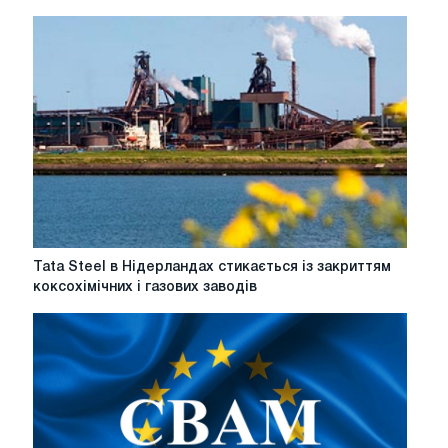
для
eu
steel:
п'ять
подій,
на
які
слід
звернути
увагу
у
2026
році
Tata
Tata Steel в Нідерландах стикається із закриттям
Steel
коксохімічних і газових заводів
в
Нідерландах
стикається
із
закриттям
коксохімічних
і
газових