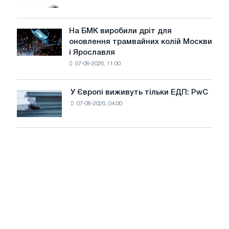
вантажівок
для
у
досягнення
липні
На БМК виробили дріт для
цілей
На
оновлення трамвайних колій Москви
декарбонізації
БМК
і Ярославля
виробили
07-08-2026, 11:00
дріт
для
оновлення
У Європі виживуть тільки ЕДП: PwC
У
трамвайних
07-08-2026, 04:00
Європі
колій
виживуть
Москви
тільки
і
ЕДП:
Ярославля
PwC