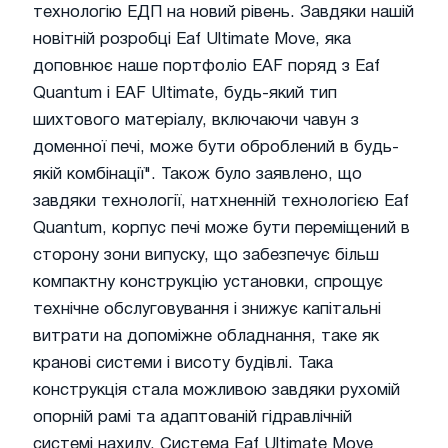
технологію ЕДП на новий рівень. Завдяки нашій
новітній розробці Eaf Ultimate Move, яка
доповнює наше портфоліо EAF поряд з Eaf
Quantum і EAF Ultimate, будь-який тип
шихтового матеріалу, включаючи чавун з
доменної печі, може бути оброблений в будь-
якій комбінації". Також було заявлено, що
завдяки технології, натхненній технологією Eaf
Quantum, корпус печі може бути переміщений в
сторону зони випуску, що забезпечує більш
компактну конструкцію установки, спрощує
технічне обслуговування і знижує капітальні
витрати на допоміжне обладнання, таке як
кранові системи і висоту будівлі. Така
конструкція стала можливою завдяки рухомій
опорній рамі та адаптованій гідравлічній
системі нахилу. Система Eaf Ultimate Move