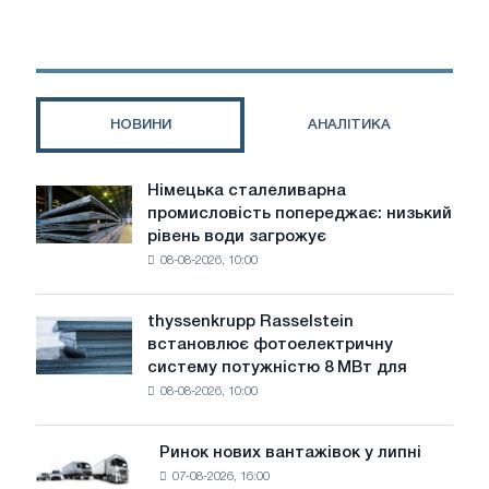
чистої
сталі
в
2026
році:
НОВИНИ
АНАЛІТИКА
регулювання,
витрати
та
Німецька сталеливарна
Німецька
регіональні
промисловість попереджає: низький
сталеливарна
відмінності
рівень води загрожує
промисловість
08-08-2026, 10:00
попереджає:
низький
рівень
thyssenkrupp Rasselstein
thyssenkrupp
води
встановлює фотоелектричну
Rasselstein
загрожує
систему потужністю 8 МВт для
встановлює
безпеці
08-08-2026, 10:00
фотоелектричну
поставок
систему
потужністю
Ринок нових вантажівок у липні
Ринок
8
07-08-2026, 16:00
нових
МВт