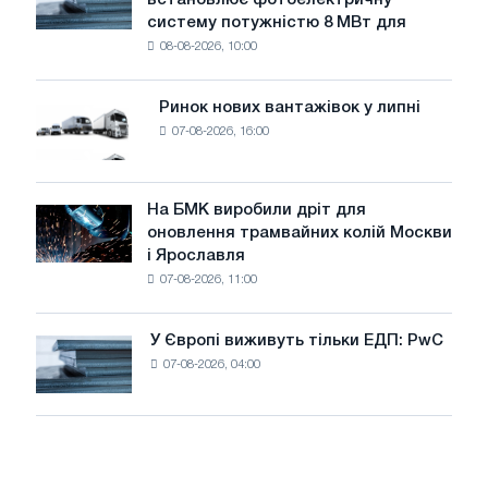
встановлює фотоелектричну
Rasselstein
загрожує
систему потужністю 8 МВт для
встановлює
безпеці
08-08-2026, 10:00
фотоелектричну
поставок
систему
потужністю
Ринок нових вантажівок у липні
Ринок
8
07-08-2026, 16:00
нових
МВт
вантажівок
для
у
досягнення
липні
На БМК виробили дріт для
цілей
На
оновлення трамвайних колій Москви
декарбонізації
БМК
і Ярославля
виробили
07-08-2026, 11:00
дріт
для
оновлення
У Європі виживуть тільки ЕДП: PwC
У
трамвайних
07-08-2026, 04:00
Європі
колій
виживуть
Москви
тільки
і
ЕДП:
Ярославля
PwC