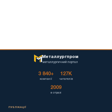
Металлургпром
металлургичний портал
3 840+
127K
компанії
читателів
2009
в отразі
ПУБЛІКАЦІЇ