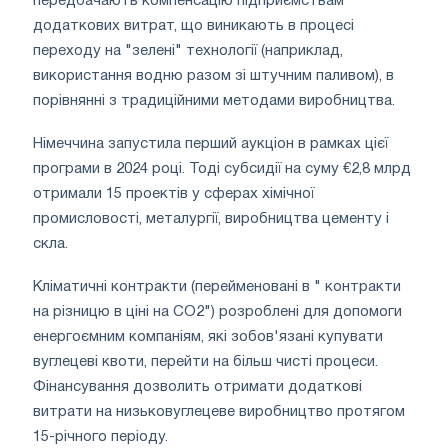
передбачають компенсацію підприємствам
додаткових витрат, що виникають в процесі
переходу на "зелені" технології (наприклад,
використання водню разом зі штучним паливом), в
порівнянні з традиційними методами виробництва.
Німеччина запустила перший аукціон в рамках цієї
програми в 2024 році. Тоді субсидії на суму €2,8 млрд
отримали 15 проектів у сферах хімічної
промисловості, металургії, виробництва цементу і
скла.
Кліматичні контракти (перейменовані в " контракти
на різницю в ціні на CO2") розроблені для допомоги
енергоємним компаніям, які зобов'язані купувати
вуглецеві квоти, перейти на більш чисті процеси.
Фінансування дозволить отримати додаткові
витрати на низьковуглецеве виробництво протягом
15-річного періоду.