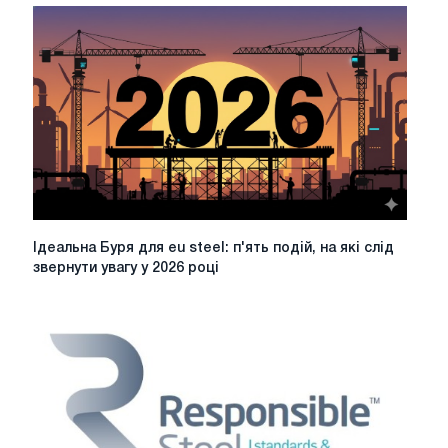
Брюсселі
поєднує
галузеві
обмеження
з
амбіціями
по
боротьбі
зі
зміною
клімату
Ідеальна
Ідеальна Буря для eu steel: п'ять подій, на які слід
Буря
звернути увагу у 2026 році
для
eu
steel:
п'ять
подій,
на
які
слід