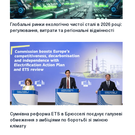
Глобальні
Глобальні ринки екологічно чистої сталі в 2026 році:
ринки
регулювання, витрати та регіональні відмінності
екологічно
чистої
сталі
в
2026
році:
регулювання,
витрати
та
регіональні
відмінності
Сумнівна
Сумнівна реформа ETS в Брюсселі поєднує галузеві
реформа
обмеження з амбіціями по боротьбі зі зміною
ETS
клімату
в