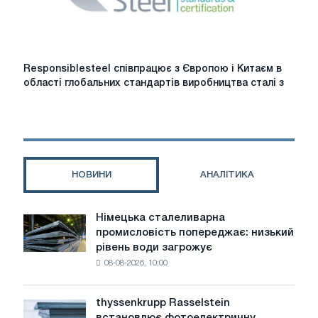
звернути
увагу
у
2026
році
Responsiblesteel
Responsiblesteel співпрацює з Європою і Китаєм в
співпрацює
області глобальних стандартів виробництва сталі з
з
Європою
і
Китаєм
в
області
НОВИНИ
АНАЛІТИКА
глобальних
стандартів
виробництва
Німецька сталеливарна
Німецька
сталі
промисловість попереджає: низький
сталеливарна
з
рівень води загрожує
промисловість
низьким
08-08-2026, 10:00
попереджає:
рівнем
низький
викидів
рівень
thyssenkrupp Rasselstein
thyssenkrupp
води