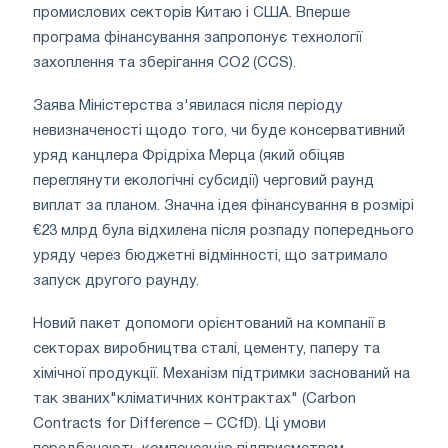
промислових секторів Китаю і США. Вперше
програма фінансування запропонує технології
захоплення та зберігання CO2 (CCS).
Заява Міністерства з'явилася після періоду
невизначеності щодо того, чи буде консервативний
уряд канцлера Фрідріха Мерца (який обіцяв
переглянути екологічні субсидії) черговий раунд
виплат за планом. Значна ідея фінансування в розмірі
€23 млрд була відхилена після розпаду попереднього
уряду через бюджетні відмінності, що затримало
запуск другого раунду.
Новий пакет допомоги орієнтований на компанії в
секторах виробництва сталі, цементу, паперу та
хімічної продукції. Механізм підтримки заснований на
так званих"кліматичних контрактах" (Carbon
Contracts for Difference – CCfD). Ці умови