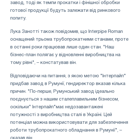
завод, тоді як темпи прокатки і фінішної обробки
готової продукції будуть залежати від ринкового
попиту.
Лука Занотті також повідомив, що Interpipe Roman
оснащений трьома трубопрокатними станами, проте
в останні роки працював лише один стан. "Наш
бізнес-план полягає у відновленні виробництва на
тому рівні", – констатував він.
Відповідаючи на питання, з якою метою "Інтерпайп"
придбав завод в Румунії, гендиректор вказав кілька
причин. "По-перше, Румунський завод ідеально
поєднується з нашим сталеплавильним бізнесом,
оскільки" Інтерпайп"має недозавантажені
потужності з виробництва сталі в Україні. Цей
потенціал можна використовувати для забезпечення
роботи трубопрокатного обладнання в Румунії", –
сказав він.