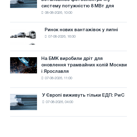
Rasselstein
загрожує
систему потужністю 8 МВт для
встановлює
безпеці
08-08-2026, 10:00
фотоелектричну
поставок
систему
потужністю
Ринок нових вантажівок у липні
Ринок
8
07-08-2026, 16:00
нових
МВт
вантажівок
для
у
досягнення
липні
На БМК виробили дріт для
цілей
На
оновлення трамвайних колій Москви
декарбонізації
БМК
і Ярославля
виробили
07-08-2026, 11:00
дріт
для
оновлення
У Європі виживуть тільки ЕДП: PwC
У
трамвайних
07-08-2026, 04:00
Європі
колій
виживуть
Москви
тільки
і
ЕДП:
Ярославля
PwC