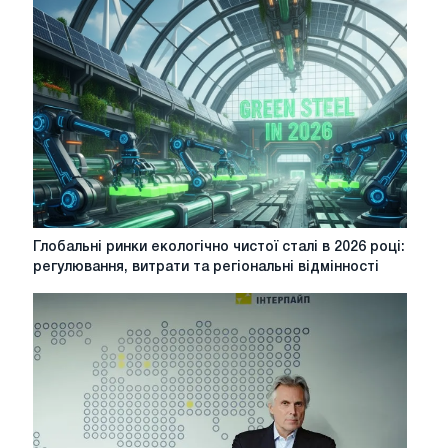
СОЖТ:
розмір
парку
на
мережі
РЖД
збалансований
Глобальні
Глобальні ринки екологічно чистої сталі в 2026 році:
ринки
регулювання, витрати та регіональні відмінності
екологічно
чистої
сталі
в
2026
році:
регулювання,
витрати
та