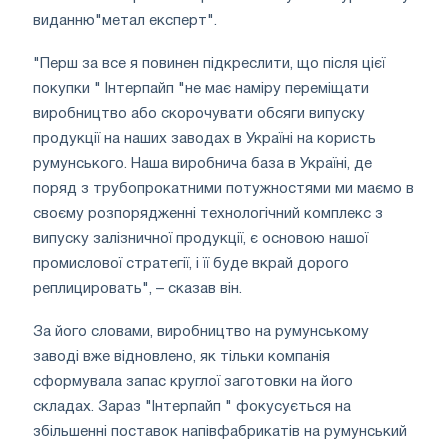
виданню"метал експерт".
"Перш за все я повинен підкреслити, що після цієї
покупки " Інтерпайп "не має наміру переміщати
виробництво або скорочувати обсяги випуску
продукції на наших заводах в Україні на користь
румунського. Наша виробнича база в Україні, де
поряд з трубопрокатними потужностями ми маємо в
своєму розпорядженні технологічний комплекс з
випуску залізничної продукції, є основою нашої
промислової стратегії, і її буде вкрай дорого
реплицировать", – сказав він.
За його словами, виробництво на румунському
заводі вже відновлено, як тільки компанія
сформувала запас круглої заготовки на його
складах. Зараз "Інтерпайп " фокусується на
збільшенні поставок напівфабрикатів на румунський