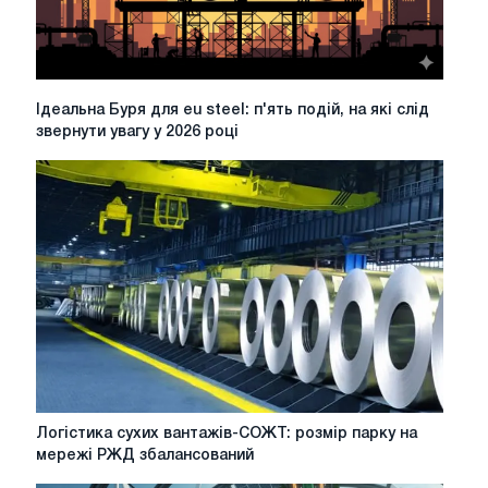
Ідеальна
Ідеальна Буря для eu steel: п'ять подій, на які слід
Буря
звернути увагу у 2026 році
для
eu
steel:
п'ять
подій,
на
які
слід
звернути
увагу
у
2026
році
Логістика
Логістика сухих вантажів-СОЖТ: розмір парку на
сухих
мережі РЖД збалансований
вантажів-