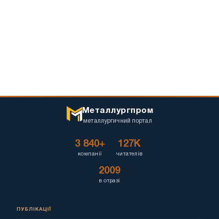
Металлургпром
металлургичний портал
3 840+
127K
компанії
читателів
2009
в отразі
ПУБЛІКАЦІЇ