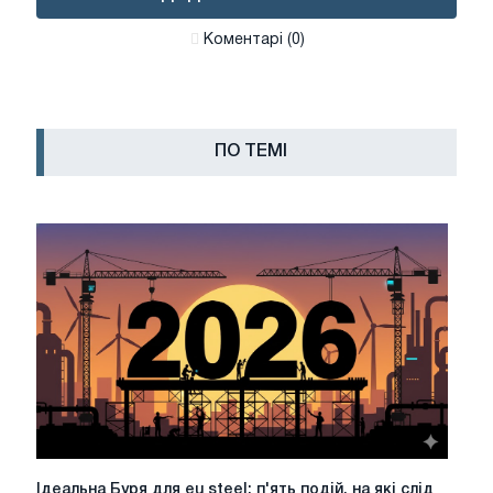
Коментарі (0)
ПО ТЕМІ
Ідеальна
Ідеальна Буря для eu steel: п'ять подій, на які слід