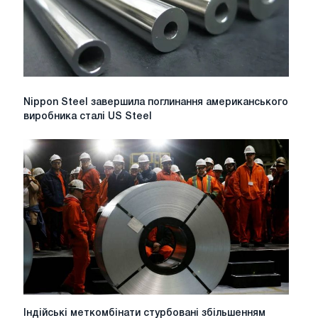
Essar
Steel
Nippon
Nippon Steel завершила поглинання американського
Steel
виробника сталі US Steel
завершила
поглинання
американського
виробника
сталі
US
Steel
Індійські
Індійські меткомбінати стурбовані збільшенням