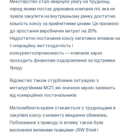
Міністерство сталі звернуло увагу на труднощі,
перед якими постає державна компанія rinl, яка не
зуміла закупити на внутрішньому ринку достатню
кількість коксу за прийнятними цінами. Це призвело
до зростання виробничих витрат на 20%.
Недостатнє постачання коксу негативно впливає на
її операційну життєздатність і
конкурентоспроможність — компанія зараз
проходить фінансове оздоровлення за підтримки
Уряду.
Відомство також стурбоване ситуацією з
металургійними МСП, які значною мірою залежать
від комерційних постачальників.
Меткомбінати країни стикаються з труднощами в
закупівлі коксу з моменту введення обмежень.
Побоювання з приводу їх впливу також були
висловлені великими гравцями-JSW Steel і