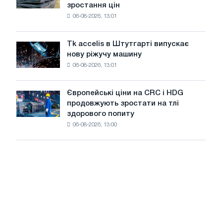
з
зростання цін
котушку
максимуму
06-08-2026, 13:01
в
2026
Італії
року
ростуть,
Tk accelis в Штутгарті випускає
Tk
незважаючи
нову ріжучу машину
accelis
на
06-08-2026, 13:01
в
літнє
Штутгарті
уповільнення
випускає
зростання
Європейські ціни на CRC і HDG
Європейські
нову
цін
продовжують зростати на тлі
ціни
ріжучу
здорового попиту
на
машину
06-08-2026, 13:00
CRC
і
HDG
продовжують
зростати
на
тлі
здорового
попиту