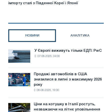
меткомбінати
імпорту сталі з Південної Кореї і Японії
стурбовані
збільшенням
імпорту
сталі
з
Південної
НОВИНИ
АНАЛІТИКА
Кореї
і
Японії
У Європі виживуть тільки ЕДП: PwC
У
07-08-2026, 04:00
Європі
виживуть
тільки
ЕДП:
Продажі автомобілів в США
Продажі
PwC
знизилися в липні з максимуму 2026
автомобілів
року
в
06-08-2026, 19:00
США
знизилися
в
Ціни на котушку в Італії ростуть,
Ціни
липні
незважаючи на літнє уповільнення
на