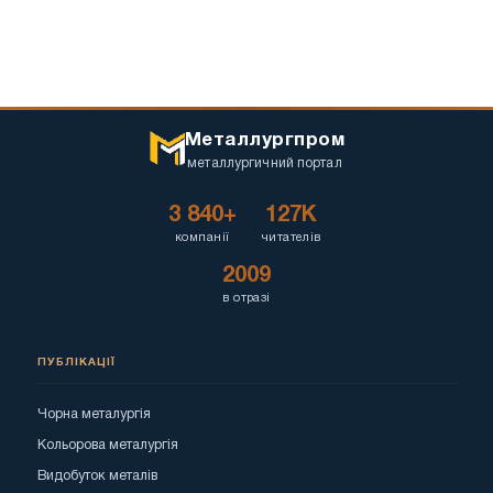
Металлургпром
металлургичний портал
3 840+
127K
компанії
читателів
2009
в отразі
ПУБЛІКАЦІЇ
Чорна металургія
Кольорова металургія
Видобуток металів