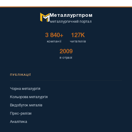
Металлургпром
металлургичний портал
3 840+
127K
компанії
читателів
2009
в отразі
ПУБЛІКАЦІЇ
Чорна металургія
Кольорова металургія
Видобуток металів
Прес-релізи
Аналітика