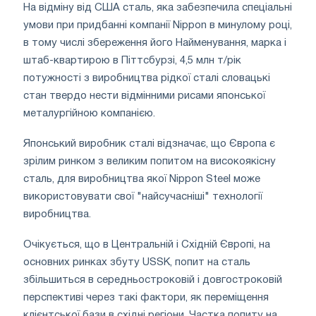
На відміну від США сталь, яка забезпечила спеціальні
умови при придбанні компанії Nippon в минулому році,
в тому числі збереження його Найменування, марка і
штаб-квартирою в Піттсбурзі, 4,5 млн т/рік
потужності з виробництва рідкої сталі словацькі
стан твердо нести відмінними рисами японської
металургійною компанією.
Японський виробник сталі відзначає, що Європа є
зрілим ринком з великим попитом на високоякісну
сталь, для виробництва якої Nippon Steel може
використовувати свої "найсучасніші" технології
виробництва.
Очікується, що в Центральній і Східній Європі, на
основних ринках збуту USSK, попит на сталь
збільшиться в середньостроковій і довгостроковій
перспективі через такі фактори, як переміщення
клієнтської бази в східні регіони. Частка попиту на