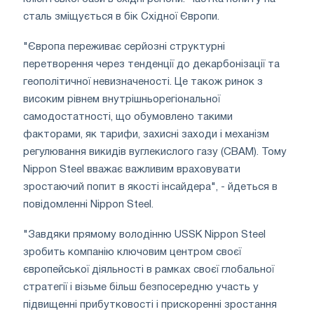
сталь зміщується в бік Східної Європи.
"Європа переживає серйозні структурні
перетворення через тенденції до декарбонізації та
геополітичної невизначеності. Це також ринок з
високим рівнем внутрішньорегіональної
самодостатності, що обумовлено такими
факторами, як тарифи, захисні заходи і механізм
регулювання викидів вуглекислого газу (CBAM). Тому
Nippon Steel вважає важливим враховувати
зростаючий попит в якості інсайдера", - йдеться в
повідомленні Nippon Steel.
"Завдяки прямому володінню USSK Nippon Steel
зробить компанію ключовим центром своєї
європейської діяльності в рамках своєї глобальної
стратегії і візьме більш безпосередню участь у
підвищенні прибутковості і прискоренні зростання