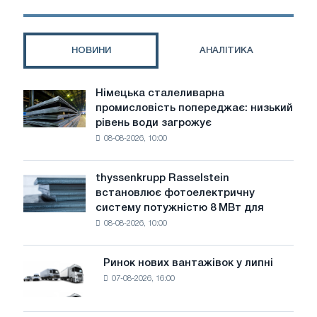
2026
року,
якщо
НОВИНИ
АНАЛІТИКА
макроекономічні
та
політичні
Німецька сталеливарна
Німецька
умови
промисловість попереджає: низький
сталеливарна
не
рівень води загрожує
промисловість
покращаться
08-08-2026, 10:00
попереджає:
низький
рівень
thyssenkrupp Rasselstein
thyssenkrupp
води
встановлює фотоелектричну
Rasselstein
загрожує
систему потужністю 8 МВт для
встановлює
безпеці
08-08-2026, 10:00
фотоелектричну
поставок
систему
потужністю
Ринок нових вантажівок у липні
Ринок
8
07-08-2026, 16:00
нових
МВт
вантажівок
для
у
досягнення