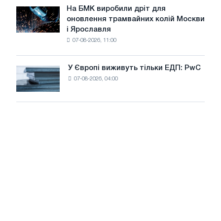
липні
На БМК виробили дріт для
цілей
На
оновлення трамвайних колій Москви
декарбонізації
БМК
і Ярославля
виробили
07-08-2026, 11:00
дріт
для
оновлення
У Європі виживуть тільки ЕДП: PwC
У
трамвайних
07-08-2026, 04:00
Європі
колій
виживуть
Москви
тільки
і
ЕДП:
Ярославля
PwC