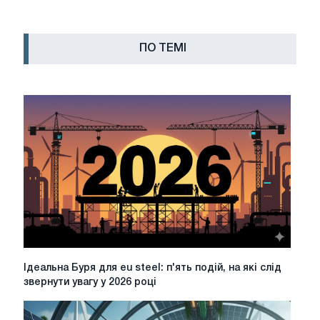
ПО ТЕМІ
Ідеальна
Ідеальна Буря для eu steel: п'ять подій, на які слід
Буря
звернути увагу у 2026 році
для
eu