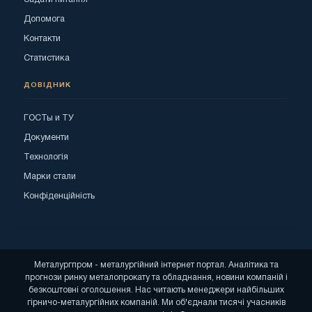
Допомога
Контакти
Статистика
ДОВІДНИК
ГОСТы и ТУ
Документи
Технологія
Марки стали
Конфіденційність
Металургпром - металургійний інтернет портал. Аналітика та
прогнози ринку металопрокату та обладнання, новини компаній і
безкоштовні оголошення. Нас читають менеджери найбільших
гірничо-металургійних компаній. Ми об'єднали тисячі учасників