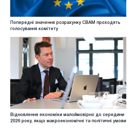
відмінності
Попередні
Попередні значення розрахунку CBAM проходять
значення
голосування комітету
розрахунку
CBAM
проходять
голосування
комітету
Відновлення
Відновлення економіки малоймовірно до середини
економіки
2026 року, якщо макроекономічні та політичні умови
малоймовірно
до
середини