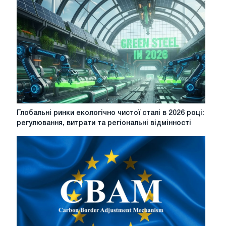
steel:
п'ять
подій,
на
які
слід
звернути
увагу
у
2026
році
Глобальні
Глобальні ринки екологічно чистої сталі в 2026 році:
ринки
регулювання, витрати та регіональні відмінності
екологічно
чистої
сталі
в
2026
році:
регулювання,
витрати
та
регіональні