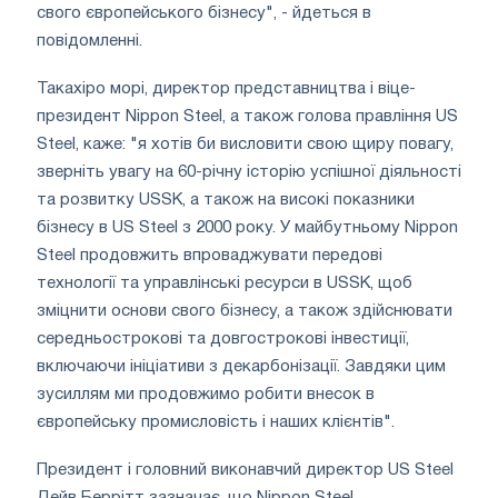
свого європейського бізнесу", - йдеться в
повідомленні.
Такахіро морі, директор представництва і віце-
президент Nippon Steel, а також голова правління US
Steel, каже: "я хотів би висловити свою щиру повагу,
зверніть увагу на 60-річну історію успішної діяльності
та розвитку USSK, а також на високі показники
бізнесу в US Steel з 2000 року. У майбутньому Nippon
Steel продовжить впроваджувати передові
технології та управлінські ресурси в USSK, щоб
зміцнити основи свого бізнесу, а також здійснювати
середньострокові та довгострокові інвестиції,
включаючи ініціативи з декарбонізації. Завдяки цим
зусиллям ми продовжимо робити внесок в
європейську промисловість і наших клієнтів".
Президент і головний виконавчий директор US Steel
Дейв Беррітт зазначає, що Nippon Steel