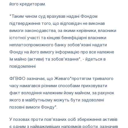
його кредиторам.
"Таким чином суд врахував надані Фондом
підтвердження того, що відповідач не виконав
вимоги законодавства, за якими керівники, власники
істотної участі та кінцеві бенефіціарні власники
неплатоспроможного банку зобов'язані надати
Фонду на його вимогу інформацію про все належне
їм майно (активи) та зобов'язання", - йдеться в
повідомленні
ФГВФО зазначає, що Жеваго"протягом тривалого
часу намагався різними способами приховувати
факт володіння належним йому майном, за рахунок
якого в майбутньому можуть бути задоволені
позовні вимоги Фонду".
У позовах проти пов'язаних осіб збереження активів
є одним з найважливіших напрямків роботи, зазначив