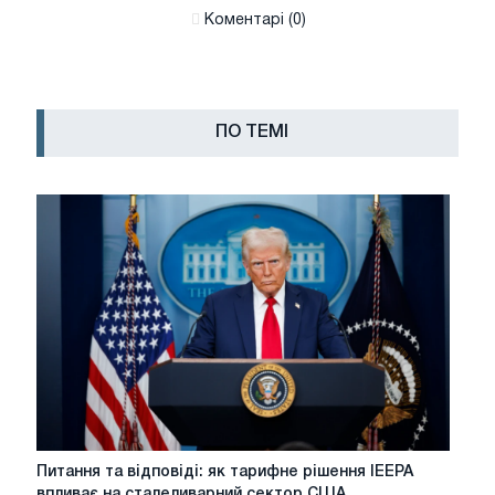
Коментарі (0)
ПО ТЕМІ
Питання
Питання та відповіді: як тарифне рішення IEEPA
та
впливає на сталеливарний сектор США