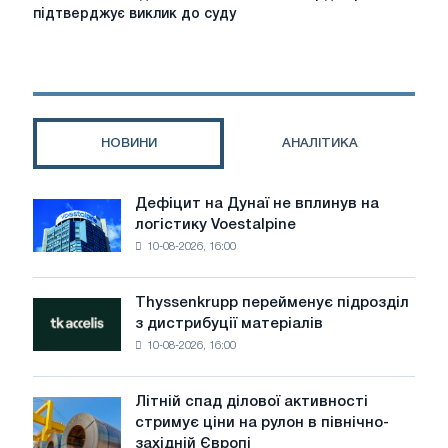
відхиляє
підтверджує виклик до суду
позов
Ilva
на
7
млрд
євро
НОВИНИ
АНАЛІТИКА
і
підтверджує
виклик
Дефіцит на Дунаї не вплинув на
Дефіцит
до
логістику Voestalpine
на
суду
10-08-2026, 16:00
Дунаї
не
вплинув
Thyssenkrupp перейменує підрозділ
Thyssenkrupp
на
з дистрибуції матеріалів
перейменує
логістику
10-08-2026, 16:00
підрозділ
Voestalpine
з
дистрибуції
Літній спад ділової активності
Літній
матеріалів
стримує ціни на рулон в північно-
спад
західній Європі