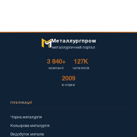
Металлургпром
металлургичний портал
3 840+
127K
компанії
читателів
2009
в отразі
ПУБЛІКАЦІЇ
Чорна металургія
Кольорова металургія
Видобуток металів