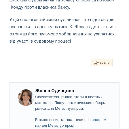
Високим Судом Англії та Уельсу справи за позовом
Фонду проти власника банку.
У цій справі англійський суд визнав, що підстав для
всесвітнього арешту активів К. Жеваго достатньо, і
отримав його письмове зобов'язання не ухилятися
від участі в судовому процесі
Джерело
Жанна Одинцова
Обозреватель рынка стали и цветных
металлов. Пишу аналитические обзоры
рынка для Металлургпром.
Більше новин та аналітики на
телеграм-
каналі Металургпром
.