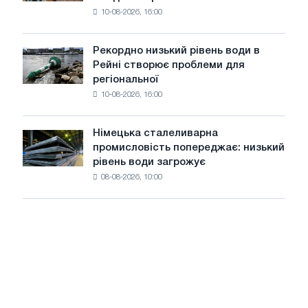
ділової
10-08-2026, 16:00
активності
стримує
ціни
Рекордно низький рівень води в
Рекордно
на
Рейні створює проблеми для
низький
рулон
регіональної
рівень
в
10-08-2026, 16:00
води
північно-
в
західній
Рейні
Європі
Німецька сталеливарна
Німецька
створює
промисловість попереджає: низький
сталеливарна
проблеми
рівень води загрожує
промисловість
для
08-08-2026, 10:00
попереджає:
регіональної
низький
промисловості
рівень
води
загрожує
безпеці
поставок