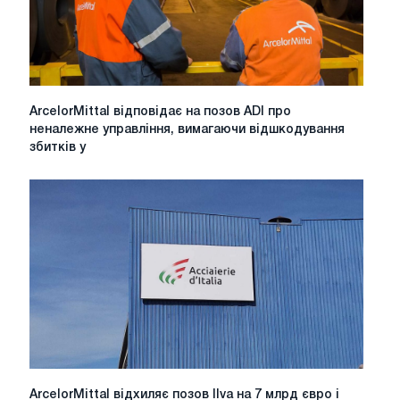
Лулео
ArcelorMittal
ArcelorMittal відповідає на позов ADI про
відповідає
неналежне управління, вимагаючи відшкодування
на
збитків у
позов
ADI
про
неналежне
управління,
вимагаючи
відшкодування
збитків
у
розмірі
1,8
млрд
євро
ArcelorMittal
ArcelorMittal відхиляє позов Ilva на 7 млрд євро і