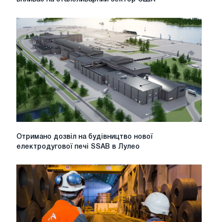
відповіді:
як
тарифне
рішення
IEEPA
впливає
на
сталеливарний
сектор
США
Отримано
Отримано дозвіл на будівництво нової
дозвіл
електродугової печі SSAB в Лулео
на
будівництво
нової
електродугової
печі
SSAB
в