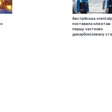
Австрійська
Австрійська voestalp
voestalpine
но
поставила клієнтам
поставила
першу частково
клієнтам
декарбонізовану ста
першу
частково
декарбонізовану
сталь.