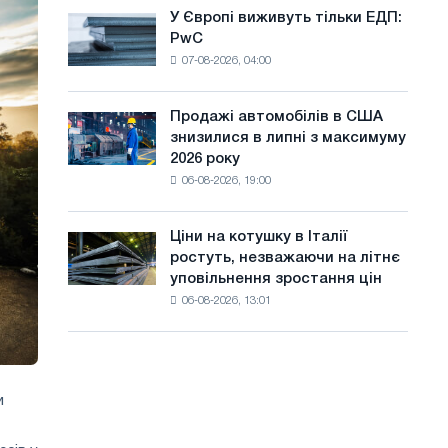
оновлення
а
У Європі виживуть тільки ЕДП:
У
трамвайних
PwC
Європі
й
колій
07-08-2026, 04:00
виживуть
Москви
т
тільки
і
ЕДП:
у
Ярославля
Продажі автомобілів в США
Продажі
PwC
знизилися в липні з максимуму
автомобілів
2026 року
в
06-08-2026, 19:00
США
знизилися
в
Ціни на котушку в Італії
Ціни
липні
ростуть, незважаючи на літнє
на
з
уповільнення зростання цін
котушку
максимуму
06-08-2026, 13:01
в
2026
Італії
року
ростуть,
незважаючи
на
и
літнє
уповільнення