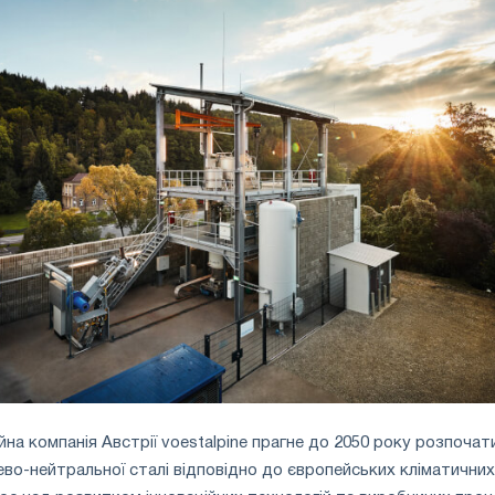
йна компанія Австрії voestalpine прагне до 2050 року розпочат
во-нейтральної сталі відповідно до європейських кліматичних