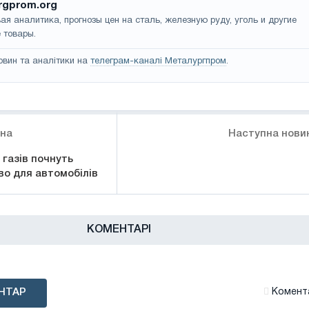
rgprom.org
ая аналитика, прогнозы цен на сталь, железную руду, уголь и другие
 товары.
овин та аналітики на
телеграм-каналі Металургпром
.
ина
Наступна нови
 газів почнуть
во для автомобілів
КОМЕНТАРІ
НТАР
Комента