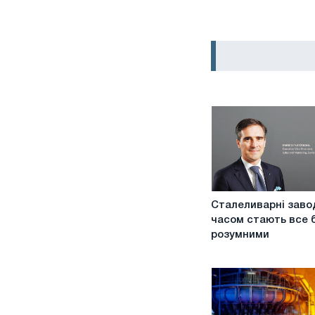
Сталеливарні
Сталеливарні заво
заводи
часом стають все 
з
розумними
часом
стають
все
більш
розумними