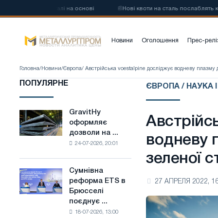
углецевої сталі на основі
📰
Нові квоти на сталь послаблять конку
Новини
Оголошення
Прес-релі
Головна
/
Новини
/
Європа
/ Австрійська voestalpine досліджує водневу плазму 
ПОПУЛЯРНЕ
ЄВРОПА / НАУКА І
GravitHy
GravitHy
Австрійсь
оформляє
оформляє
дозволи на ...
дозволи
водневу 
24-07-2026, 20:01
на
зеленої с
будівництво
заводу
Сумнівна
Сумнівна
з
реформа ETS в
27 АПРЕЛЯ 2022, 16
реформа
виробництва
Брюсселі
ETS
низьковуглецевої
поєднує ...
в
сталі
18-07-2026, 13:00
Брюсселі
на