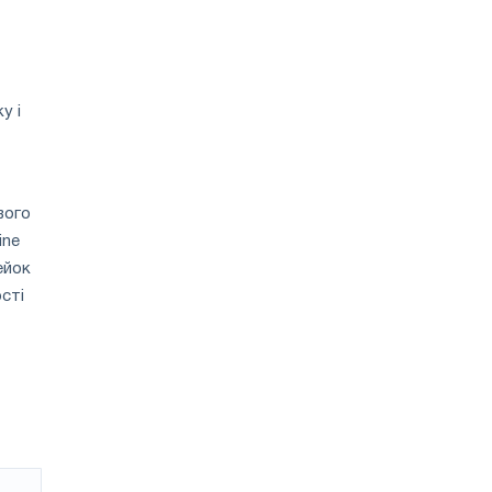
у і
вого
ine
ейок
сті