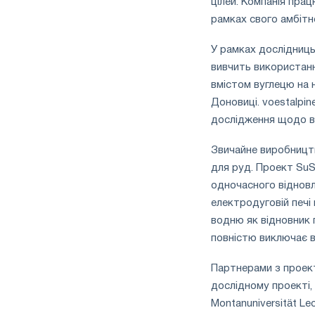
цілей. Компанія пра
рамках свого амбітно
У рамках дослідниць
вивчить використанн
вмістом вуглецю на н
Доновиці. voestalpin
дослідження щодо в
Звичайне виробництв
для руд. Проект SuS
одночасного відновле
електродуговій печі
водню як відновник 
повністю виключає в
Партнерами з проект
дослідному проекті,
Montanuniversität L