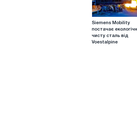
Siemens
Siemens Mobility
Mobility
постачає екологіч
постачає
чисту сталь від
екологічно
Voestalpine
чисту
сталь
від
Voestalpine