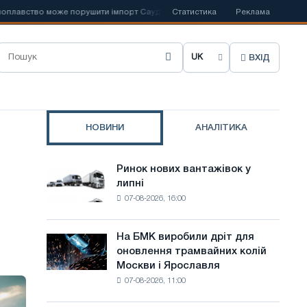
ство може порушити імпорт Саудівської сталі
Статистика
📰
Іспанська Acerinox 
Реклама
ВХІД
О
б
р
НОВИНИ
АНАЛІТИКА
а
т
Ринок нових вантажівок у
Ринок
и
липні
нових
07-08-2026, 16:00
вантажівок
м
у
о
липні
На БМК виробили дріт для
На
в
оновлення трамвайних колій
БМК
Москви і Ярославля
виробили
у
07-08-2026, 11:00
дріт
с
для