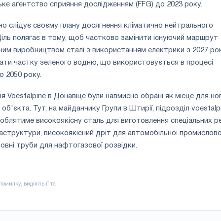
ке агентство сприяння дослідженням (FFG) до 2023 року.
вно слідує своєму плану досягнення кліматично нейтрального
Ціль полягає в тому, щоб частково замінити існуючий маршрут
дним виробництвом сталі з використанням електрики з 2027 рок
ати частку зеленого водню, що використовується в процесі
о 2050 року.
я Voestalpine в Донавіце були навмисно обрані як місце для но
б'єкта. Тут, на майданчику Групи в Штирії, підрозділ voestalp
ироблятиме високоякісну сталь для виготовлення спеціальних р
раструктури, високоякісний дріт для автомобільної промислово
шовні труби для нафтогазової розвідки.