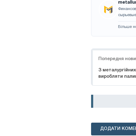
metallu
Финансов
сырьевые
Більше н
Навігація
Попередня нов
З металургійних
виробляти пали
ДОДАТИ КОМЕ