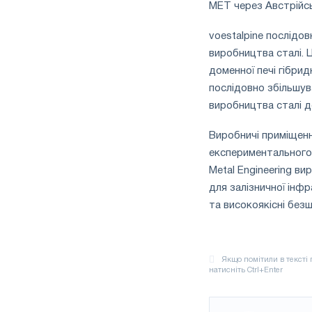
MET через Австрійсь
voestalpine послідо
виробництва сталі. 
доменної печі гібри
послідовно збільшув
виробництва сталі д
Виробничі приміщенн
експериментального о
Metal Engineering в
для залізничної інф
та високоякісні без