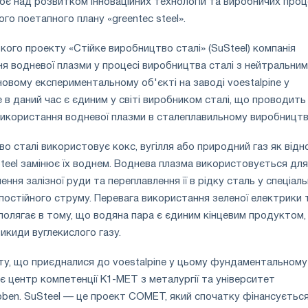
цює над розвитком інноваційних технологій та виробничих проц
го поетапного плану «greentec steel».
кого проекту «Стійке виробництво сталі» (SuSteel) компанія
я водневої плазми у процесі виробництва сталі з нейтральним
овому експериментальному об'єкті на заводі voestalpine у ​​
e в даний час є єдиним у світі виробником сталі, що проводить
икористання водневої плазми в сталеплавильному виробництві
о сталі використовує кокс, вугілля або природний газ як відн
teel замінює їх воднем. Воднева плазма використовується для
ння залізної руди та переплавлення її в рідку сталь у спеціаль
 постійного струму. Перевага використання зеленої електрики 
полягає в тому, що водяна пара є єдиним кінцевим продуктом
икиди вуглекислого газу.
у, що приєдналися до voestalpine у ​​цьому фундаментальному
 є центр компетенції K1-MET з металургії та університет
eoben. SuSteel — це проект COMET, який спочатку фінансується