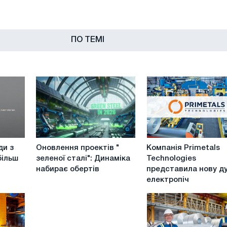
ПО ТЕМІ
Оновлення
Компанія
ди з
Оновлення проектів "
Компанія Primetals
проектів
Primetals
більш
зеленої сталі": Динаміка
Technologies
"
Technologies
набирає обертів
представила нову д
зеленої
представила
електропіч
сталі":
нову
Динаміка
дугову
набирає
електропіч
обертів