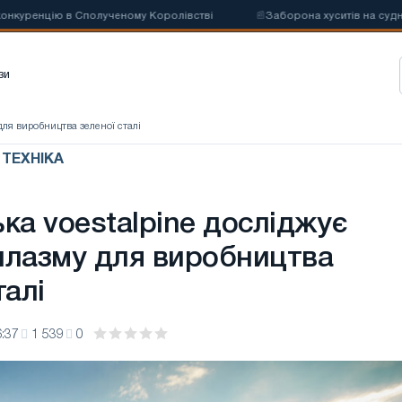
ренцію в Сполученому Королівстві
📰
Заборона хуситів на судноплав
зи
для виробництва зеленої сталі
 ТЕХНІКА
ка voestalpine досліджує
плазму для виробництва
талі
:37
1 539
0