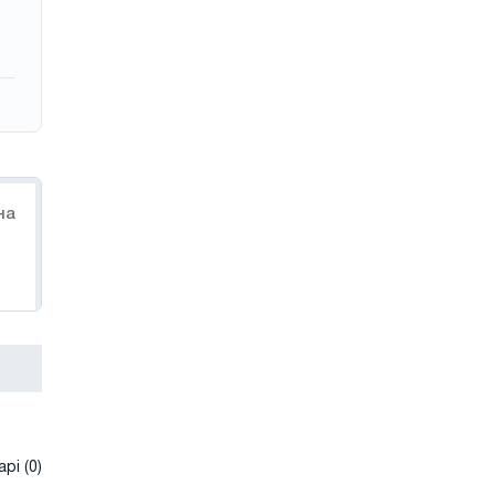
на
рі (0)