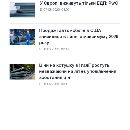
оновлення
У Європі виживуть тільки ЕДП: PwC
У
трамвайних
07-08-2026, 04:00
Європі
колій
виживуть
Москви
тільки
і
ЕДП:
Продажі автомобілів в США
Ярославля
Продажі
PwC
знизилися в липні з максимуму 2026
автомобілів
року
в
06-08-2026, 19:00
США
знизилися
в
Ціни на котушку в Італії ростуть,
Ціни
липні
незважаючи на літнє уповільнення
на
з
зростання цін
котушку
максимуму
06-08-2026, 13:01
в
2026
Італії
року
ростуть,
незважаючи
на
літнє
уповільнення
зростання