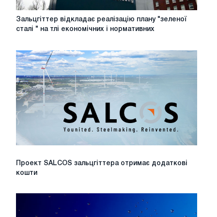
Зальцгіттер
Зальцгіттер відкладає реалізацію плану "зеленої
відкладає
сталі " на тлі економічних і нормативних
реалізацію
плану
"зеленої
сталі
"
на
тлі
економічних
і
нормативних
труднощів
Проект
Проект SALCOS зальцгіттера отримає додаткові
SALCOS
кошти
зальцгіттера
отримає
додаткові
кошти