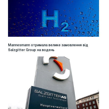
Mannesmann
Mannesmann отримала велике замовлення від
отримала
Salzgitter Group на водень
велике
замовлення
від
Salzgitter
Group
на
водень