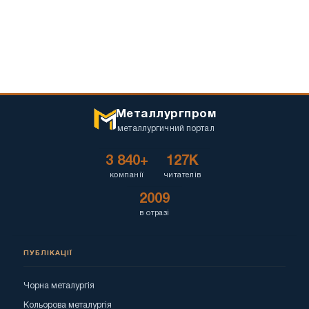
Металлургпром
металлургичний портал
3 840+
127K
компанії
читателів
2009
в отразі
ПУБЛІКАЦІЇ
Чорна металургія
Кольорова металургія