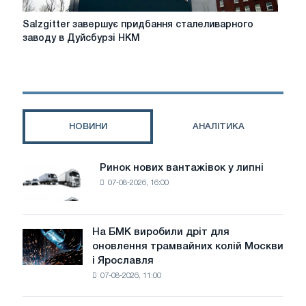
Salzgitter
Salzgitter завершує придбання сталеливарного
завершує
заводу в Дуйсбурзі HKM
придбання
сталеливарного
заводу
в
Дуйсбурзі
HKM
НОВИНИ
АНАЛІТИКА
Ринок нових вантажівок у липні
Ринок
07-08-2026, 16:00
нових
вантажівок
у
липні
На БМК виробили дріт для
На
оновлення трамвайних колій Москви
БМК
і Ярославля
виробили
07-08-2026, 11:00
дріт
для