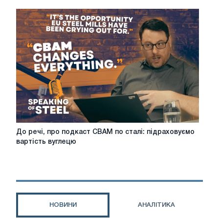
розпочинає
консультації
щодо
технічного
застосування
CBAM
До
До речі, про подкаст CBAM по сталі: підраховуємо
речі,
вартість вуглецю
про
подкаст
CBAM
по
сталі:
підраховуємо
НОВИНИ
АНАЛІТИКА
вартість