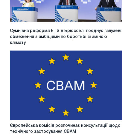
компаній
Сумнівна
Сумнівна реформа ETS в Брюсселі поєднує галузеві
реформа
обмеження з амбіціями по боротьбі зі зміною
ETS
клімату
в
Брюсселі
поєднує
галузеві
обмеження
з
амбіціями
по
боротьбі
зі
зміною
клімату
Європейська
Європейська комісія розпочинає консультації щодо
комісія
технічного застосування CBAM