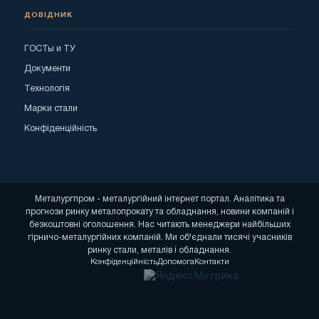
ДОВІДНИК
ГОСТы и ТУ
Документи
Технологія
Марки стали
Конфіденційність
Металургпром - металургійний інтернет портал. Аналітика та
прогнози ринку металопрокату та обладнання, новини компаній і
безкоштовні оголошення. Нас читають менеджери найбільших
гірничо-металургійних компаній. Ми об'єднали тисячі учасників
ринку стали, металів і обладнання.
Конфіденційність
Допомога
Контакти