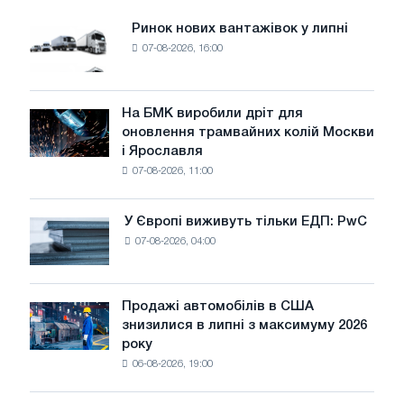
вуглецю
Ринок нових вантажівок у липні
Ринок
07-08-2026, 16:00
нових
вантажівок
у
липні
На БМК виробили дріт для
На
оновлення трамвайних колій Москви
БМК
і Ярославля
виробили
07-08-2026, 11:00
дріт
для
оновлення
У Європі виживуть тільки ЕДП: PwC
У
трамвайних
07-08-2026, 04:00
Європі
колій
виживуть
Москви
тільки
і
ЕДП:
Продажі автомобілів в США
Ярославля
Продажі
PwC
знизилися в липні з максимуму 2026
автомобілів
року
в
06-08-2026, 19:00
США
знизилися