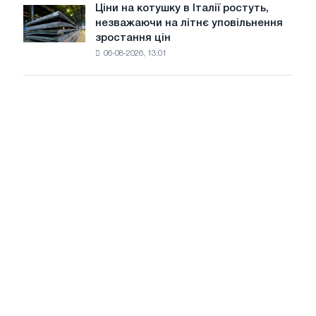
в
Ціни на котушку в Італії ростуть,
Ціни
липні
незважаючи на літнє уповільнення
на
з
зростання цін
котушку
максимуму
06-08-2026, 13:01
в
2026
Італії
року
ростуть,
незважаючи
на
літнє
уповільнення
зростання
цін