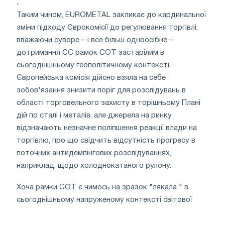
.
Таким чином, EUROMETAL закликає до кардинальної
зміни підходу Єврокомісії до регулювання торгівлі,
вважаючи суворе – і все більш одноосібне –
дотримання ЄС рамок СОТ застарілим в
сьогоднішньому геополітичному контексті.
Європейська комісія дійсно взяла на себе
зобов'язання знизити поріг для розслідувань в
області торговельного захисту в торішньому Плані
дій по сталі і металів, але джерела на ринку
відзначають незначне поліпшення реакції влади на
торгівлю, про що свідчить відсутність прогресу в
поточних антидемпінгових розслідуваннях,
наприклад, щодо холоднокатаного рулону.
Хоча рамки СОТ є чимось на зразок "лякала " в
сьогоднішньому напруженому контексті світової