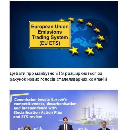
Дебати
Дебати про майбутнє ETS розширюються за
про
рахунок нових голосів сталеливарних компаній
майбутнє
ETS
розширюються
за
рахунок
нових
голосів
сталеливарних