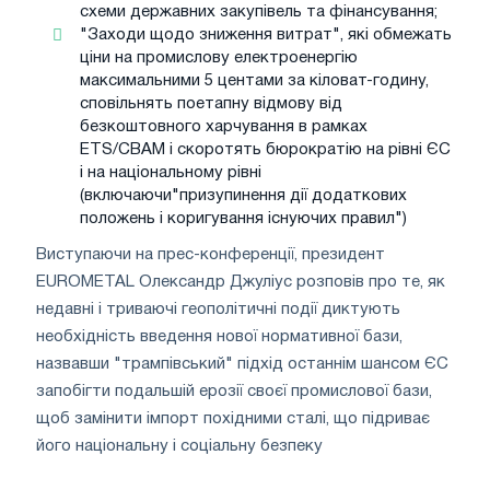
схеми державних закупівель та фінансування;
"Заходи щодо зниження витрат", які обмежать
ціни на промислову електроенергію
максимальними 5 центами за кіловат-годину,
сповільнять поетапну відмову від
безкоштовного харчування в рамках
ETS/CBAM і скоротять бюрократію на рівні ЄС
і на національному рівні
(включаючи"призупинення дії додаткових
положень і коригування існуючих правил")
Виступаючи на прес-конференції, президент
EUROMETAL Олександр Джуліус розповів про те, як
недавні і триваючі геополітичні події диктують
необхідність введення нової нормативної бази,
назвавши "трампівський" підхід останнім шансом ЄС
запобігти подальшій ерозії своєї промислової бази,
щоб замінити імпорт похідними сталі, що підриває
його національну і соціальну безпеку