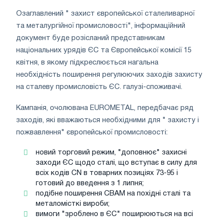
Озаглавлений " захист європейської сталеливарної
та металургійної промисловості", інформаційний
документ буде розісланий представникам
національних урядів ЄС та Європейської комісії 15
квітня, в якому підкреслюється нагальна
необхідність поширення регулюючих заходів захисту
на сталеву промисловість ЄС. галузі-споживачі.
Кампанія, очолювана EUROMETAL, передбачає ряд
заходів, які вважаються необхідними для " захисту і
пожвавлення" європейської промисловості:
новий торговий режим, "доповнює" захисні
заходи ЄС щодо сталі, що вступає в силу для
всіх кодів CN в товарних позиціях 73-95 і
готовий до введення з 1 липня;
подібне поширення CBAM на похідні сталі та
металомісткі вироби;
вимоги "зроблено в ЄС" поширюються на всі