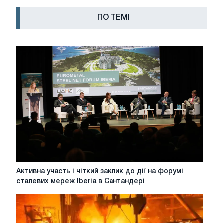
ПО ТЕМІ
Активна
Активна участь і чіткий заклик до дії на форумі
участь
сталевих мереж Iberia в Сантандері
і
чіткий
заклик
до