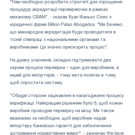
"Нам необхідно розробити стратегії для спрощення
процедур акредитації перевіряючих в рамках
механізму CBAM", - сказав Хуан Ібаньєс Сілес з
юридичної фірми Billion Palao Abogados. "Ми бачимо,
що міжнародна акредитація буде проводитися в
тісній співпраці з національними органами та
виробниками. Це значно прискорить процес".
На думку учасників, складно підтримувати два
окремі процеси перевірки – один для виробників, а
інший для імпортерів, - тому мета полягає в тому,
щоб спростити систему.
"Обидві сторони зацікавлені в налагодженні процесу
верифікації. Найкращим рішенням було б, щоб кожен
виробник проводив перевірку на місці. Ми також
вважаємо за необхідне, щоб виробник надав
імпортеру банківські гарантії для забезпечення
дотримання нормативних вимог", - зазначає the layer.