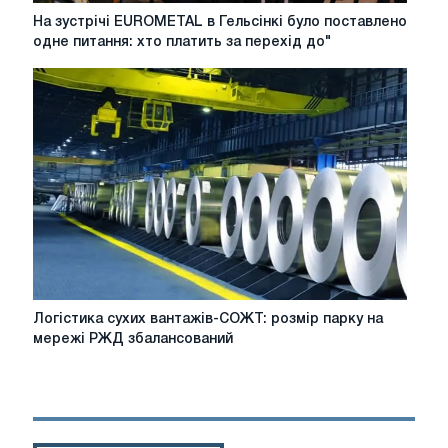
На
На зустрічі EUROMETAL в Гельсінкі було поставлено
зустрічі
одне питання: хто платить за перехід до"
EUROMETAL
в
Гельсінкі
було
поставлено
одне
питання:
хто
платить
за
перехід
до"
зеленої
Логістика
Логістика сухих вантажів-СОЖТ: розмір парку на
"
сухих
мережі РЖД збалансований
економіки
вантажів-
і
СОЖТ:
хто
розмір
діє?
парку
на