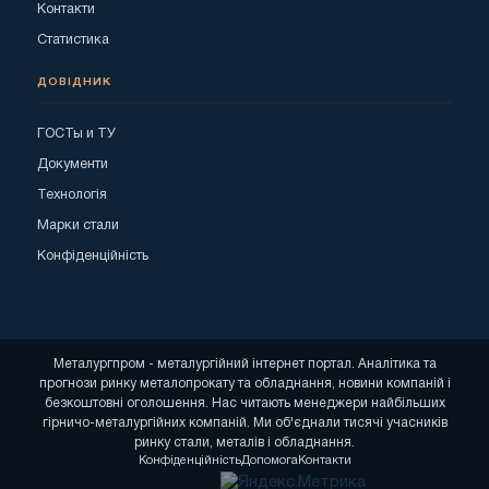
Контакти
Статистика
ДОВІДНИК
ГОСТы и ТУ
Документи
Технологія
Марки стали
Конфіденційність
Металургпром - металургійний інтернет портал. Аналітика та
прогнози ринку металопрокату та обладнання, новини компаній і
безкоштовні оголошення. Нас читають менеджери найбільших
гірничо-металургійних компаній. Ми об'єднали тисячі учасників
ринку стали, металів і обладнання.
Конфіденційність
Допомога
Контакти