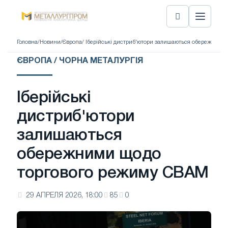
Головна
/
Новини
/
Європа
/ Іберійські дистриб'ютори залишаються обережним
ЄВРОПА / ЧОРНА МЕТАЛУРГІЯ
Іберійські
дистриб'ютори
залишаються
обережними щодо
торгового режиму CBAM
29 АПРЕЛЯ 2026, 18:00
85
0