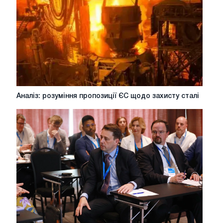
дії
на
форумі
сталевих
мереж
Iberia
в
Сантандері
Аналіз:
Аналіз: розуміння пропозиції ЄС щодо захисту сталі
розуміння
пропозиції
ЄС
щодо
захисту
сталі