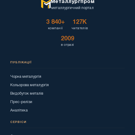
Металлургпром
металлургичний портал
3 840+
127K
компанії
читателів
2009
в отразі
ПУБЛІКАЦІЇ
Чорна металургія
Кольорова металургія
Видобуток металів
Прес-релізи
Аналітика
СЕРВІСИ