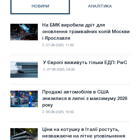
мережі
НОВИНИ
АНАЛІТИКА
РЖД
збалансований
На БМК виробили дріт для
На
оновлення трамвайних колій Москви
БМК
і Ярославля
виробили
07-08-2026, 11:00
дріт
для
оновлення
У Європі виживуть тільки ЕДП: PwC
У
трамвайних
07-08-2026, 04:00
Європі
колій
виживуть
Москви
тільки
і
ЕДП:
Продажі автомобілів в США
Ярославля
Продажі
PwC
знизилися в липні з максимуму 2026
автомобілів
року
в
06-08-2026, 19:00
США
знизилися
в
Ціни на котушку в Італії ростуть,
Ціни
липні
незважаючи на літнє уповільнення
на
з