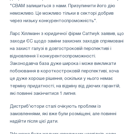
"CBAM залишиться з нами. Призупинити його дію
неможливо. Це можливо тільки в секторі добрив
через низьку конкурентоспроможність".
Ларс Хіллманн з юридичної фірми Cattwyk заявив, що
заходи ЄС щодо заміни захисних заходів спрямовані
на захист галузі в довгостроковій перспективі і
відновлення її конкурентоспроможності.
Законодавча база дуже широка і може викликати
побоювання в короткостроковій перспективі, хоча
це дуже хороше рішення, оскільки у нього немає
терміну придатності, на відміну від діючих гарантій,
які повинні закінчитися 1 липня.
Дистриб'ютори сталі очікують проблем із
замовленнями, які вже були розміщені, але повинні
надійти після цієї дати.