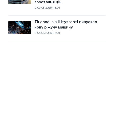
зростання цін
котушку
максимуму
06-08-2026, 13:01
в
2026
Італії
року
ростуть,
Tk accelis в Штутгарті випускає
Tk
незважаючи
нову ріжучу машину
accelis
на
06-08-2026, 13:01
в
літнє
Штутгарті
уповільнення
випускає
зростання
нову
цін
ріжучу
машину