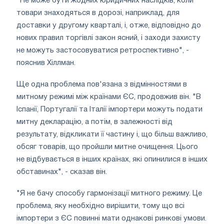
"Не може бути жодних юридичних наслідків, коли
товари знаходяться в дорозі, наприклад, для
доставки у другому кварталі, і, отже, відповідно до
нових правил торгівлі закон ясний, і заходи захисту
не можуть застосовуватися ретроспективно", -
пояснив Хіллман.
Ще одна проблема пов'язана з відмінностями в
митному режимі між країнами ЄС, продовжив він. "В
Іспанії, Португалії та Італії імпортери можуть подати
митну декларацію, а потім, в залежності від
результату, відкликати її частину і, що більш важливо,
обсяг товарів, що пройшли митне очищення. Цього
не відбувається в інших країнах, які опинилися в інших
обставинах", - сказав він.
"Я не бачу способу гармонізації митного режиму. Це
проблема, яку необхідно вирішити, тому що всі
імпортери з ЄС повинні мати однакові ринкові умови.