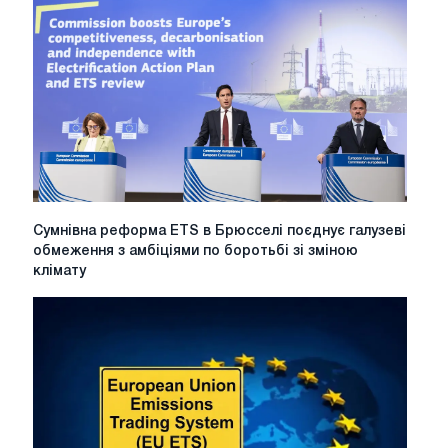
Сумнівна
Сумнівна реформа ETS в Брюсселі поєднує галузеві
реформа
обмеження з амбіціями по боротьбі зі зміною
ETS
клімату
в
Брюсселі
поєднує
галузеві
обмеження
з
амбіціями
по