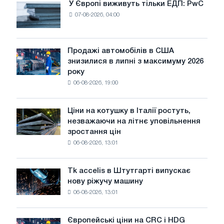
У Європі виживуть тільки ЕДП: PwC
У
07-08-2026, 04:00
Європі
виживуть
тільки
ЕДП:
Продажі автомобілів в США
Продажі
PwC
знизилися в липні з максимуму 2026
автомобілів
року
в
06-08-2026, 19:00
США
знизилися
в
Ціни на котушку в Італії ростуть,
Ціни
липні
незважаючи на літнє уповільнення
на
з
зростання цін
котушку
максимуму
06-08-2026, 13:01
в
2026
Італії
року
ростуть,
Tk accelis в Штутгарті випускає
Tk
незважаючи
нову ріжучу машину
accelis
на
06-08-2026, 13:01
в
літнє
Штутгарті
уповільнення
випускає
зростання
Європейські ціни на CRC і HDG
Європейські