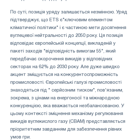
По суті, позиція уряду залишається незмінною. Уряд
підтверджує, що ETS є"ключовим елементом
кліматичної політики" і є частиною мети досягнення
вуглецевої нейтральності до 2050 року. Ця позиція
відповідає європейській концепції, викладеній у
пакеті заходів "відповідність вимогам 55", який
передбачає скорочення викидів у відповідних
секторах на 62% до 2030 року. Але дуже швидко
акцент зміщується на конкурентоспроможність
промисловості. Європейські галузі промисловості
знаходяться під " серйозним тиском", пов'язаним,
зокрема, з цінами на енергоносії та міжнародною
конкуренцією, яка вважається незбалансованою. У
цьому контексті зміцнення механізму регулювання
викидів вуглекислого газу (CBAM) представляється
пріоритетним завданням для забезпечення рівних
умов гри.