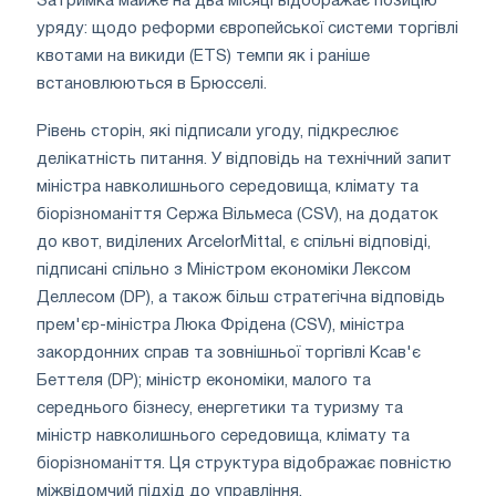
Затримка майже на два місяці відображає позицію
уряду: щодо реформи європейської системи торгівлі
квотами на викиди (ETS) темпи як і раніше
встановлюються в Брюсселі.
Рівень сторін, які підписали угоду, підкреслює
делікатність питання. У відповідь на технічний запит
міністра навколишнього середовища, клімату та
біорізноманіття Сержа Вільмеса (CSV), на додаток
до квот, виділених ArcelorMittal, є спільні відповіді,
підписані спільно з Міністром економіки Лексом
Деллесом (DP), а також більш стратегічна відповідь
прем'єр-міністра Люка Фрідена (CSV), міністра
закордонних справ та зовнішньої торгівлі Ксав'є
Беттеля (DP); міністр економіки, малого та
середнього бізнесу, енергетики та туризму та
міністр навколишнього середовища, клімату та
біорізноманіття. Ця структура відображає повністю
міжвідомчий підхід до управління.