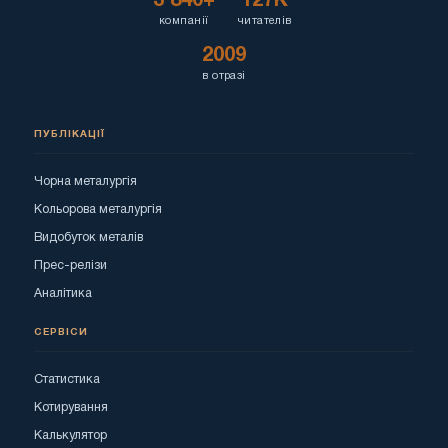
3 840+
127K
компанії
читателів
2009
в отразі
ПУБЛІКАЦІЇ
Чорна металургія
Кольорова металургія
Видобуток металів
Прес-релізи
Аналітика
СЕРВІСИ
Статистика
Котирування
Калькулятор