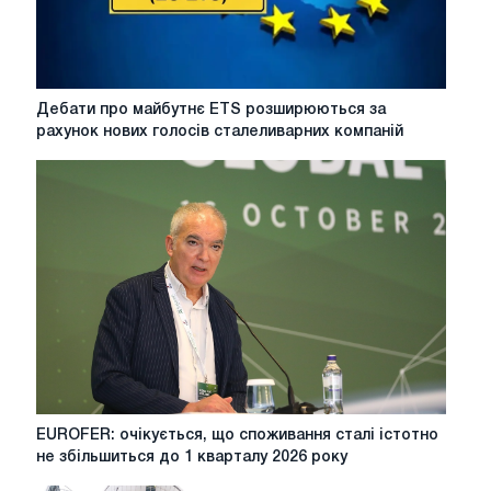
боротьбі
зі
зміною
клімату
Дебати
Дебати про майбутнє ETS розширюються за
про
рахунок нових голосів сталеливарних компаній
майбутнє
ETS
розширюються
за
рахунок
нових
голосів
сталеливарних
компаній
EUROFER:
EUROFER: очікується, що споживання сталі істотно
очікується,
не збільшиться до 1 кварталу 2026 року
що