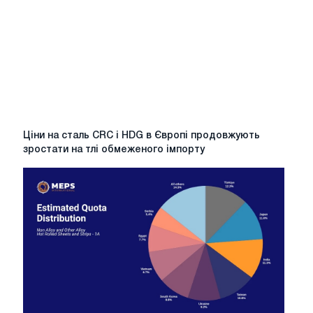
подій,
на
які
слід
звернути
увагу
у
2026
році
Ціни
Ціни на сталь CRC і HDG в Європі продовжують
на
зростати на тлі обмеженого імпорту
сталь
CRC
і
HDG
в
Європі
продовжують
зростати
на
тлі
обмеженого