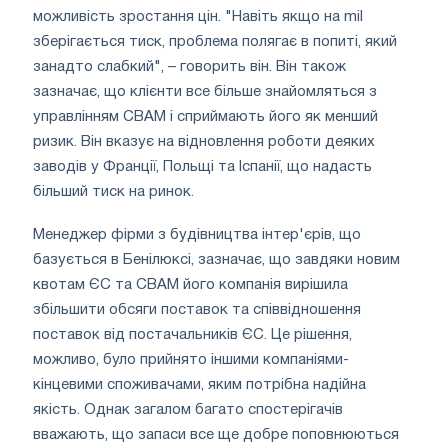
можливість зростання цін. "Навіть якщо на mil
зберігається тиск, проблема полягає в попиті, який
занадто слабкий", – говорить він. Він також
зазначає, що клієнти все більше знайомляться з
управлінням CBAM і сприймають його як менший
ризик. Він вказує на відновлення роботи деяких
заводів у Франції, Польщі та Іспанії, що надасть
більший тиск на ринок.
Менеджер фірми з будівництва інтер'єрів, що
базується в Бенілюксі, зазначає, що завдяки новим
квотам ЄС та CBAM його компанія вирішила
збільшити обсяги поставок та співвідношення
поставок від постачальників ЄС. Це рішення,
можливо, було прийнято іншими компаніями-
кінцевими споживачами, яким потрібна надійна
якість. Однак загалом багато спостерігачів
вважають, що запаси все ще добре поповнюються