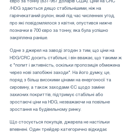
євро за тонну (831-967 доларів США). Ціни на CRC
/HDG здаються дещо стабільнішими, ніж на
гарячекатаний рулон, який під час численних угод,
про які повідомлялося з квітня, опустився нижче
позначки в 700 євро за тонну, яка була успішно
закріплена раніше.
Одне з джерел на заводі згоден з тим, що ціни на
HDG/CRC досить стабільні, і він вважає, що такими ж
є "попит і активність, оскільки пропозиція обмежена
через нові запобіжні заходи". На його думку, це,
поряд з більш високими цінами на енергоносії та
сировину, а також заходами ЄС щодо заміни
захисних покриттів, підтримує стабільні або
зростаючі ціни на HDG, незважаючи на повільне
зростання на будівельному ринку.
Що стосується покупців, джерела не настільки
впевнені. Один трейдер категорично відкидає