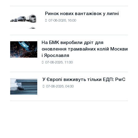
систему
потужністю
Ринок нових вантажівок у липні
Ринок
8
07-08-2026, 16:00
нових
МВт
вантажівок
для
у
досягнення
липні
На БМК виробили дріт для
цілей
На
оновлення трамвайних колій Москви
декарбонізації
БМК
і Ярославля
виробили
07-08-2026, 11:00
дріт
для
оновлення
У Європі виживуть тільки ЕДП: PwC
У
трамвайних
07-08-2026, 04:00
Європі
колій
виживуть
Москви
тільки
і
ЕДП:
Ярославля
PwC