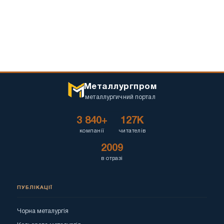
Металлургпром
металлургичний портал
3 840+
127K
компанії
читателів
2009
в отразі
ПУБЛІКАЦІЇ
Чорна металургія