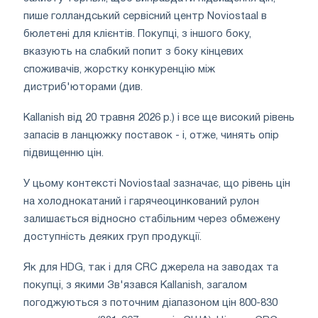
пише голландський сервісний центр Noviostaal в
бюлетені для клієнтів. Покупці, з іншого боку,
вказують на слабкий попит з боку кінцевих
споживачів, жорстку конкуренцію між
дистриб'юторами (див.
Kallanish від 20 травня 2026 р.) і все ще високий рівень
запасів в ланцюжку поставок - і, отже, чинять опір
підвищенню цін.
У цьому контексті Noviostaal зазначає, що рівень цін
на холоднокатаний і гарячеоцинкований рулон
залишається відносно стабільним через обмежену
доступність деяких груп продукції.
Як для HDG, так і для CRC джерела на заводах та
покупці, з якими Зв'язався Kallanish, загалом
погоджуються з поточним діапазоном цін 800-830