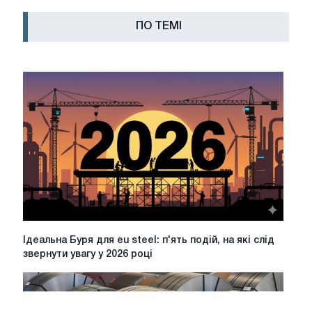
ПО ТЕМІ
Ідеальна
Ідеальна Буря для eu steel: п'ять подій, на які слід
Буря
звернути увагу у 2026 році
для
eu
steel:
п'ять