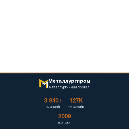
Металлургпром
металлургичний портал
3 840+
127K
компанії
читателів
2009
в отразі