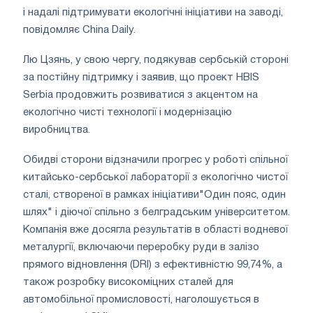
і надалі підтримувати екологічні ініціативи на заводі,
повідомляє China Daily.
Лю Цзянь, у свою чергу, подякував сербській стороні
за постійну підтримку і заявив, що проект HBIS
Serbia продовжить розвиватися з акцентом на
екологічно чисті технології і модернізацію
виробництва.
Обидві сторони відзначили прогрес у роботі спільної
китайсько-сербської лабораторії з екологічно чистої
сталі, створеної в рамках ініціативи"Один пояс, один
шлях" і діючої спільно з белградським університетом.
Компанія вже досягла результатів в області водневої
металургії, включаючи переробку руди в залізо
прямого відновлення (DRI) з ефективністю 99,74%, а
також розробку високоміцних сталей для
автомобільної промисловості, наголошується в