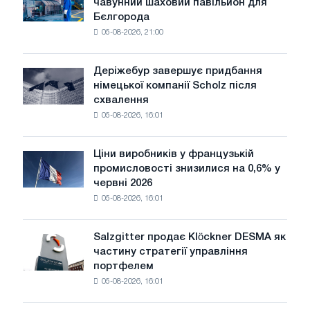
чавунний шаховий павільйон для
завод
потрясінь:
Бєлгорода
виготовив
Glencore
05-08-2026, 21:00
чавунний
шаховий
павільйон
Деріжебур завершує придбання
Деріжебур
для
німецької компанії Scholz після
завершує
Бєлгорода
схвалення
придбання
05-08-2026, 16:01
німецької
компанії
Scholz
Ціни виробників у французькій
Ціни
після
промисловості знизилися на 0,6% у
виробників
схвалення
червні 2026
у
Європейської
05-08-2026, 16:01
французькій
комісії
промисловості
знизилися
Salzgitter продає Klöckner DESMA як
Salzgitter
на
частину стратегії управління
продає
0,6%
портфелем
Klöckner
у
05-08-2026, 16:01
DESMA
червні
як
2026