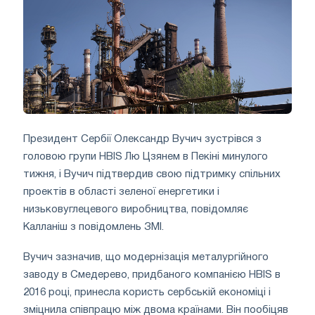
Президент Сербії Олександр Вучич зустрівся з
головою групи HBIS Лю Цзянем в Пекіні минулого
тижня, і Вучич підтвердив свою підтримку спільних
проектів в області зеленої енергетики і
низьковуглецевого виробництва, повідомляє
Калланіш з повідомлень ЗМІ.
Вучич зазначив, що модернізація металургійного
заводу в Смедерево, придбаного компанією HBIS в
2016 році, принесла користь сербській економіці і
зміцнила співпрацю між двома країнами. Він пообіцяв