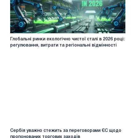
Глобальні
Глобальні ринки екологічно чистої сталі в 2026 році:
ринки
регулювання, витрати та регіональні відмінності
екологічно
чистої
сталі
в
2026
році:
регулювання,
витрати
та
регіональні
відмінності
Сербія
Сербія уважно стежить за переговорами ЄС щодо
уважно
пропонованих торгових заходів