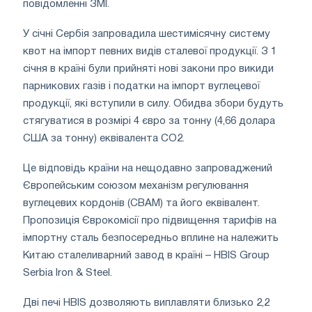
повідомленні ЗМІ.
У січні Сербія запровадила шестимісячну систему
квот на імпорт певних видів сталевої продукції. З 1
січня в країні були прийняті нові закони про викиди
парникових газів і податки на імпорт вуглецевої
продукції, які вступили в силу. Обидва збори будуть
стягуватися в розмірі 4 євро за тонну (4,66 долара
США за тонну) еквівалента CO2.
Це відповідь країни на нещодавно запроваджений
Європейським союзом механізм регулювання
вуглецевих кордонів (CBAM) та його еквівалент.
Пропозиція Єврокомісії про підвищення тарифів на
імпортну сталь безпосередньо вплине на належить
Китаю сталеливарний завод в країні – HBIS Group
Serbia Iron & Steel.
Дві печі HBIS дозволяють виплавляти близько 2,2