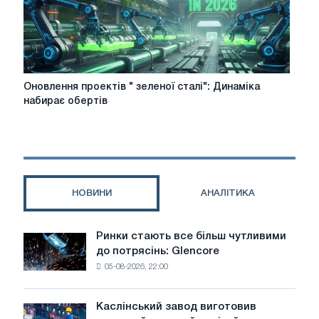
Оновлення
Оновлення проектів " зеленої сталі": Динаміка
проектів
набирає обертів
"
зеленої
сталі":
Динаміка
набирає
обертів
НОВИНИ
АНАЛІТИКА
Ринки стають все більш чутливими
Ринки
до потрясінь: Glencore
стають
05-08-2026, 22:00
все
більш
чутливими
Каслінський завод виготовив
Каслінський
до