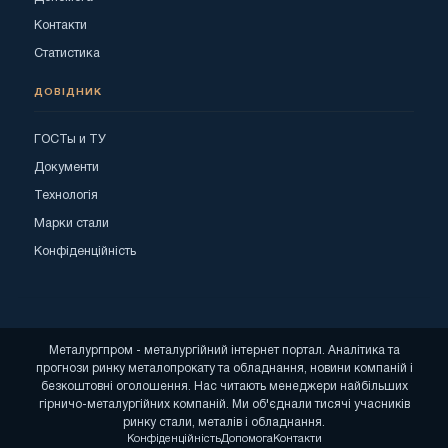
Контакти
Статистика
ДОВІДНИК
ГОСТы и ТУ
Документи
Технологія
Марки стали
Конфіденційність
Металургпром - металургійний інтернет портал. Аналітика та
прогнози ринку металопрокату та обладнання, новини компаній і
безкоштовні оголошення. Нас читають менеджери найбільших
гірничо-металургійних компаній. Ми об'єднали тисячі учасників
ринку стали, металів і обладнання.
Конфіденційність
Допомога
Контакти