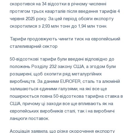
скоротився на 34 відсотки в річному численні
протягом трьох кварталів після введення тарифів 4
червня 2025 року. За цей період обсяги експорту
скоротилися з 2,93 млн тонн до 1,94 млн тонн.
Тарифи продовжують чинити тиск на європейський
сталеливарний сектор
50-відсоткові тарифи були введені відповідно до
положень Розділу 232 закону США, а згодом були
розширені, щоб охопити ряд металургійних
виробництв. За даними EUROFER, сталь та алюміній
залишаються єдиними галузями, на які все ще
поширюється повна 50-відсоткова тарифна ставка в
США, причому ці заходи все ще впливають як на
європейських виробників сталі, так і на виробничі
ланцюги поставок.
Асоціація заявила, що різке скорочення експорту