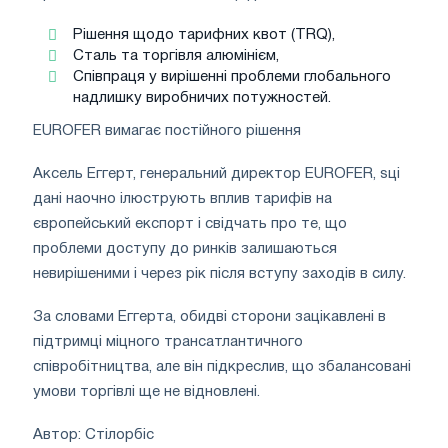
Рішення щодо тарифних квот (TRQ),
Сталь та торгівля алюмінієм,
Співпраця у вирішенні проблеми глобального
надлишку виробничих потужностей.
EUROFER вимагає постійного рішення
Аксель Еггерт, генеральний директор EUROFER, ѕці
дані наочно ілюструють вплив тарифів на
європейський експорт і свідчать про те, що
проблеми доступу до ринків залишаються
невирішеними і через рік після вступу заходів в силу.
За словами Еггерта, обидві сторони зацікавлені в
підтримці міцного трансатлантичного
співробітництва, але він підкреслив, що збалансовані
умови торгівлі ще не відновлені.
Автор: Стілорбіс