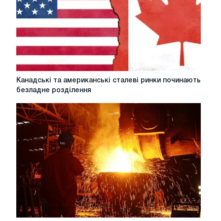
на
6
відсотків
Канадські
Канадські та американські сталеві ринки починають
та
безладне розділення
американські
сталеві
ринки
починають
безладне
розділення