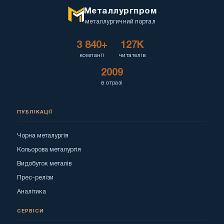
Металлургпром
металлургичний портал
3 840+
127K
компанії
читателів
2009
в отразі
ПУБЛІКАЦІЇ
Чорна металургія
Кольорова металургія
Видобуток металів
Прес-релізи
Аналітика
СЕРВІСИ