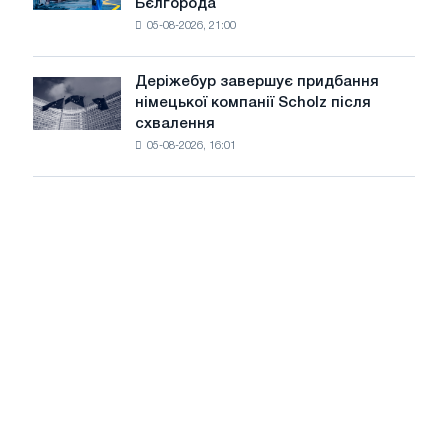
Бєлгорода
виготовив
Glencore
05-08-2026, 21:00
чавунний
шаховий
павільйон
Деріжебур завершує придбання
Деріжебур
для
німецької компанії Scholz після
завершує
Бєлгорода
схвалення
придбання
05-08-2026, 16:01
німецької
компанії
Scholz
після
схвалення
Європейської
комісії