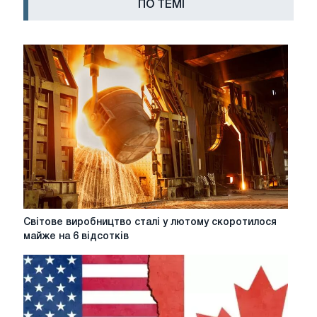
ПО ТЕМІ
Світове
Світове виробництво сталі у лютому скоротилося
виробництво
майже на 6 відсотків
сталі
у
лютому
скоротилося
майже