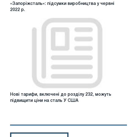
«Запоріжсталь»:
«Запоріжсталь»: підсумки виробництва у червні
підсумки
2022 р.
виробництва
у
червні
2022
р.
Нові
Нові тарифи, включені до розділу 232, можуть
тарифи,
підвищити ціни на сталь У США
включені
до
розділу
232,
можуть
підвищити