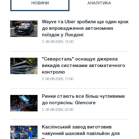
НОВИНИ
АНАЛІТИКА
ціни
на
сталь
Wayve та Uber зробили ще один крок
Wayve
У
до впровадження автономних
та
США
поїздок у Лондоні
Uber
06-08-2026, 12:00
зробили
ще
один
"Северсталь" оснащує джерела
"Северсталь"
крок
викидів системами автоматичного
оснащує
до
контролю
джерела
впровадження
06-08-2026, 11:00
викидів
автономних
системами
поїздок
автоматичного
у
Ринки стають все більш чутливими
Ринки
контролю
Лондоні
до потрясінь: Glencore
стають
05-08-2026, 22:00
все
більш
чутливими
Каслінський завод виготовив
Каслінський
до
чавунний шаховий павільйон для
завод
потрясінь: