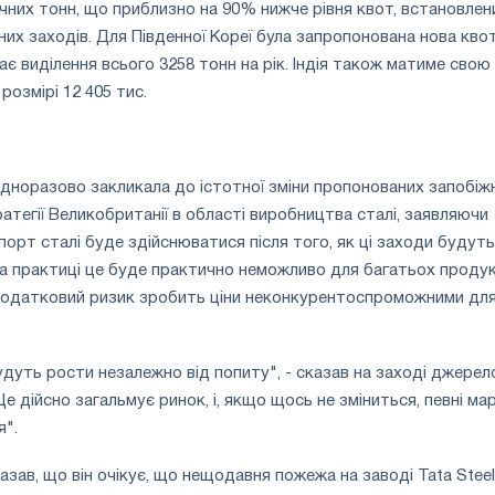
ичних тонн, що приблизно на 90% нижче рівня квот, встановлен
них заходів. Для Південної Кореї була запропонована нова кво
ає виділення всього 3258 тонн на рік. Індія також матиме свою
розмірі 12 405 тис.
одноразово закликала до істотної зміни пропонованих запобіж
атегії Великобританії в області виробництва сталі, заявляючи
мпорт сталі буде здійснюватися після того, як ці заходи будуть
На практиці це буде практично неможливо для багатьох продукт
податковий ризик зробить ціни неконкурентоспроможними дл
удуть рости незалежно від попиту", - сказав на заході джерел
Це дійсно загальмує ринок, і, якщо щось не зміниться, певні ма
я".
азав, що він очікує, що нещодавня пожежа на заводі Tata Steel