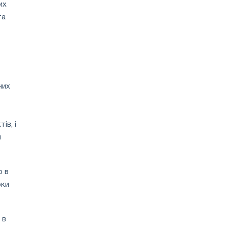
их
та
них
ів, і
я
о в
рки
 в