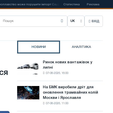
о може порушити імпорт Саудівської сталі
Статистика
📰
Іспанська Acerinox від
Реклама
ВХІД
О
б
р
НОВИНИ
АНАЛІТИКА
а
т
Ринок нових вантажівок у
Ринок
и
липні
нових
ся
07-08-2026, 16:00
вантажівок
м
у
о
липні
На БМК виробили дріт для
На
в
оновлення трамвайних колій
БМК
Москви і Ярославля
виробили
у
07-08-2026, 11:00
дріт
с
для