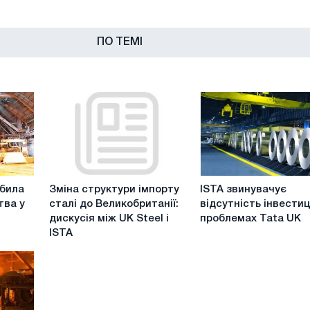
ПО ТЕМІ
Зміна
ISTA
дбила
Зміна структури імпорту
ISTA звинувачує
структури
звинувачує
тва у
сталі до Великобританії:
відсутність інвестиц
імпорту
відсутність
дискусія між UK Steel і
проблемах Tata UK
сталі
інвестицій
ISTA
до
у
Великобританії:
проблемах
дискусія
Tata
між
UK
UK