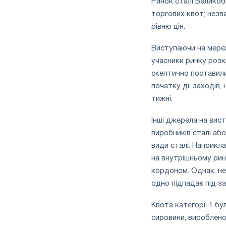
Ринок сталі Великобр
торгових квот; незв
рівню цін.
Виступаючи на мереж
учасники ринку розкр
скептично поставили
початку дії заходів
тижні.
Інші джерела на вис
виробників сталі аб
види сталі. Наприкл
на внутрішньому рин
кордоном. Однак, нез
одно підпадає під за
Квота категорії 1 б
сировини, виробленої