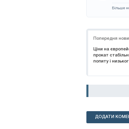
Більше н
Навігація
Попередня нов
Ціни на європе
прокат стабільні
попиту і низько
ДОДАТИ КОМЕ