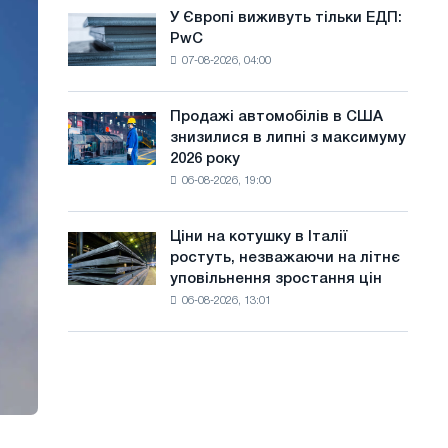
оновлення
а
У Європі виживуть тільки ЕДП:
У
трамвайних
PwC
Європі
й
колій
07-08-2026, 04:00
виживуть
Москви
т
тільки
і
ЕДП:
у
Ярославля
Продажі автомобілів в США
Продажі
PwC
знизилися в липні з максимуму
автомобілів
2026 року
в
06-08-2026, 19:00
США
знизилися
в
Ціни на котушку в Італії
Ціни
липні
ростуть, незважаючи на літнє
на
з
уповільнення зростання цін
котушку
максимуму
06-08-2026, 13:01
в
2026
Італії
року
ростуть,
незважаючи
на
літнє
уповільнення