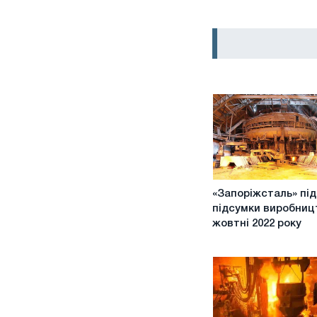
«Запоріжсталь»
«Запоріжсталь» пі
підбила
підсумки виробниц
підсумки
жовтні 2022 року
виробництва
у
жовтні
2022
року