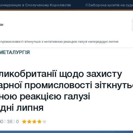
цію в Сполученому Королівстві
📰
Заборона хуситів на судноплавств
зи
 промисловості зіткнуться з негативною реакцією галузі напередодні липня
 МЕТАЛУРГІЯ
ликобританії щодо захисту
арної промисловості зіткнуть
ною реакцією галузі
дні липня
00
36
0