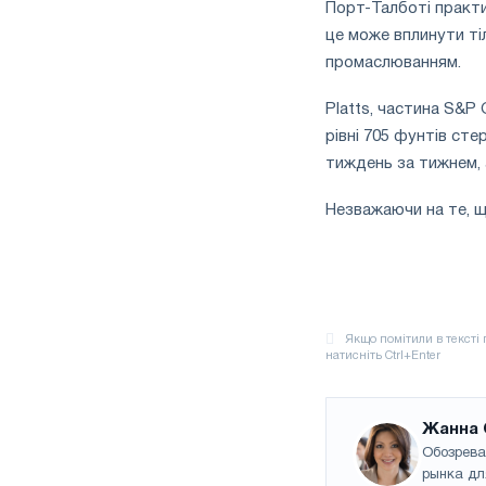
Порт-Талботі практи
це може вплинути ті
промаслюванням.
Platts, частина S&P 
рівні 705 фунтів сте
тиждень за тижнем, 
Незважаючи на те, щ
Жанна 
Обозрева
рынка дл