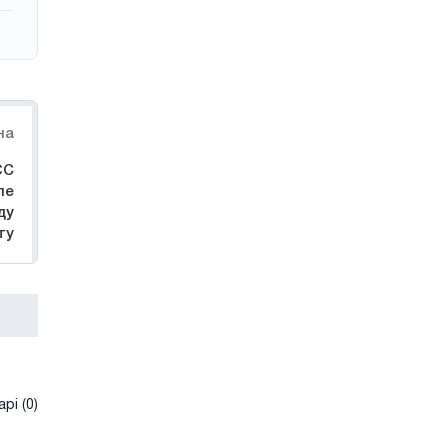
на
ЄС
ле
ду
ту
рі (0)