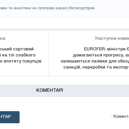
овин та аналітики на
телеграм-каналі Металургпром
.
ина
Наступна нови
йський сортовий
EUROFER: міністри 
 на тлі слабкого
домагаються прогресу, а
го апетиту покупців
залишаються лазівки для обхо
санкцій, переробки та експор
КОМЕНТАРІ
НТАР
Комента