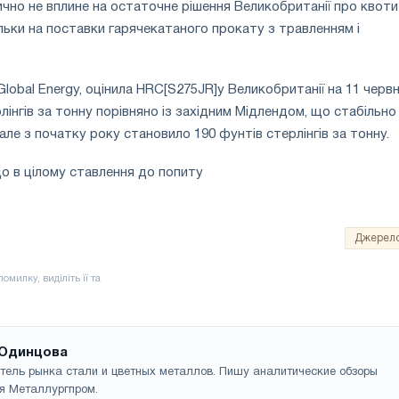
чно не вплине на остаточне рішення Великобританії про квоти
льки на поставки гарячекатаного прокату з травленням і
Global Energy, оцінила HRC[S275JR]у Великобританії на 11 червн
рлінгів за тонну порівняно із західним Мідлендом, що стабільно
але з початку року становило 190 фунтів стерлінгів за тонну.
о в цілому ставлення до попиту
Джерел
Одинцова
тель рынка стали и цветных металлов. Пишу аналитические обзоры
я Металлургпром.