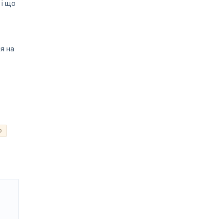
 і що
я на
о