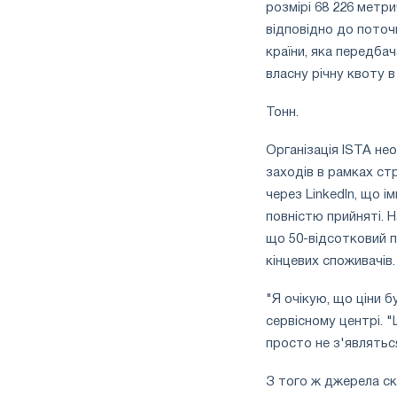
розмірі 68 226 метр
відповідно до поточ
країни, яка передбач
власну річну квоту в 
Тонн.
Організація ISTA не
заходів в рамках стр
через LinkedIn, що і
повністю прийняті. 
що 50-відсотковий 
кінцевих споживачів.
"Я очікую, що ціни б
сервісному центрі. "
просто не з'являтьс
З того ж джерела ск