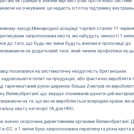
итанії як і раніше в значній мірі виступає проти нової системи
ажаючи на очікування, це надасть істотну підтримку внутрішн
евому заході Міжнародної асоціації торгівлі сталлю 11 червня
итикували запропоновані квоти, які набудуть чинності 1 липня
ся до того, що будь-які зміни будуть внесені в пропозиції до
, незважаючи на додатковий тиск, який чинили профспілки на ц
тавці посилалися на систематичну нездатність британських
о задовольнити попит на продукцію, або фактично виробляти п
ад, гарячекатаний рулон шириною більше 2 метрів не виробляє
ку Великобританії, що змушує споживачів шукати цей матеріал
важаючи на те, що він не виробляється всередині країни, він 
гальну квоту категорії 1А для HRC.
ула значно скорочена директивними органами Великобританії. 
 в ЄС, з 1 липня була запропонована переглянута річна квота 