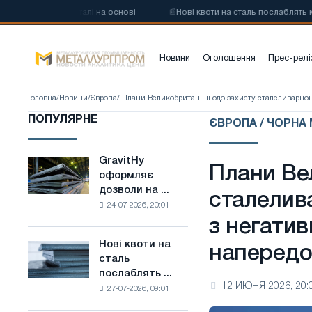
лецевої сталі на основі
📰
Нові квоти на сталь послаблять конкурен
Новини
Оголошення
Прес-релі
Головна
/
Новини
/
Європа
/ Плани Великобританії щодо захисту сталеливарної
ПОПУЛЯРНЕ
ЄВРОПА / ЧОРНА
GravitHy
GravitHy
Плани Ве
оформляє
оформляє
дозволи на ...
дозволи
сталелив
24-07-2026, 20:01
на
з негатив
будівництво
заводу
Нові квоти на
Нові
напередо
з
сталь
квоти
виробництва
послаблять ...
на
низьковуглецевої
12 ИЮНЯ 2026, 20:
27-07-2026, 09:01
сталь
сталі
послаблять
на