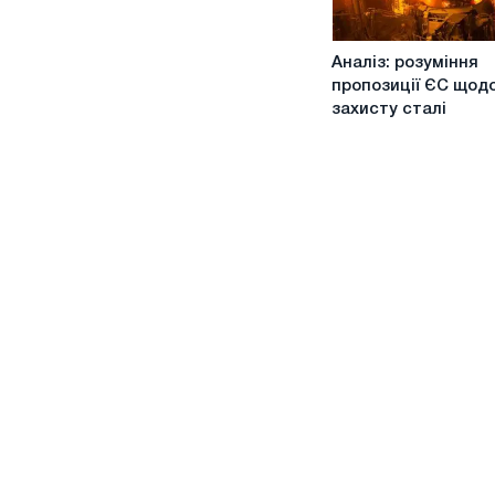
Аналіз:
Аналіз: розуміння
розуміння
пропозиції ЄС щод
пропозиції
захисту сталі
ЄС
щодо
захисту
сталі