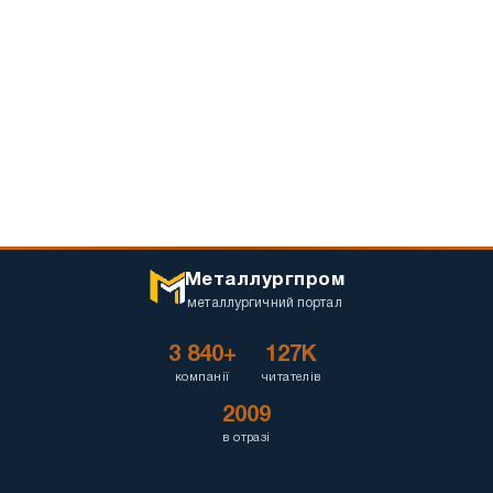
Металлургпром
металлургичний портал
3 840+
127K
компанії
читателів
2009
в отразі