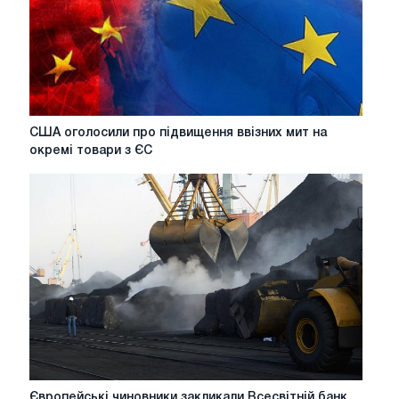
США
США оголосили про підвищення ввізних мит на
оголосили
окремі товари з ЄС
про
підвищення
ввізних
мит
на
окремі
товари
з
ЄС
Європейські
Європейські чиновники закликали Всесвітній банк