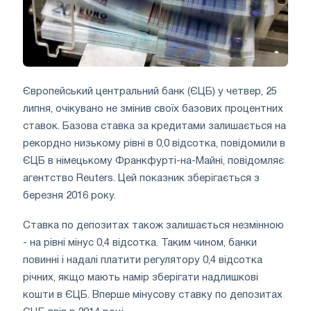
Європейський центральний банк (ЄЦБ) у четвер, 25
липня, очікувано не змінив своїх базових процентних
ставок. Базова ставка за кредитами залишається на
рекордно низькому рівні в 0,0 відсотка, повідомили в
ЄЦБ в німецькому Франкфурті-на-Майні, повідомляє
агентство Reuters. Цей показник зберігається з
березня 2016 року.
Ставка по депозитах також залишається незмінною
- на рівні мінус 0,4 відсотка. Таким чином, банки
повинні і надалі платити регулятору 0,4 відсотка
річних, якщо мають намір зберігати надлишкові
кошти в ЄЦБ. Вперше мінусову ставку по депозитах