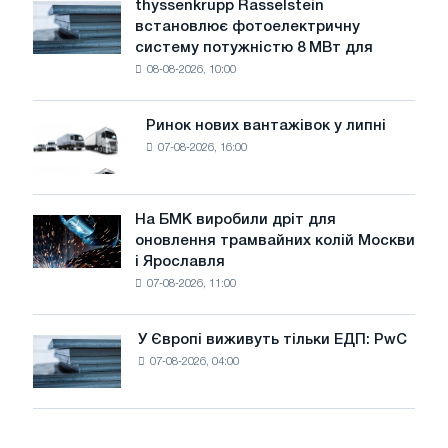
thyssenkrupp Rasselstein
thyssenkrupp
води
встановлює фотоелектричну
Rasselstein
загрожує
систему потужністю 8 МВт для
встановлює
безпеці
08-08-2026, 10:00
фотоелектричну
поставок
систему
потужністю
Ринок нових вантажівок у липні
Ринок
8
07-08-2026, 16:00
нових
МВт
вантажівок
для
у
досягнення
липні
На БМК виробили дріт для
цілей
На
оновлення трамвайних колій Москви
декарбонізації
БМК
і Ярославля
виробили
07-08-2026, 11:00
дріт
для
оновлення
У Європі виживуть тільки ЕДП: PwC
У
трамвайних
07-08-2026, 04:00
Європі
колій
виживуть
Москви
тільки
і
ЕДП:
Ярославля