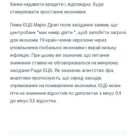
банки надавати кредити і, відповідно, буде
стимулювати зростання економіки.
Глава ЄЦБ Маріо Драгі після засідання заявив, що
центробанк "має намір діяти ", щоб запобігти загрозі
для економік 19 країн-членів єврозони через
уповільнення глобальної економіки і вкрай низьку
інфляцію. При цьому він зазначив, що питання
зниження ставки не обговорювалося на минулому
засіданні Ради ЄЦБ. Як зазначає агентство dpa,
аналітики прогнозують, що серед заходів,
спрямованих на пожвавлення економіки, ЄЦБ може
піти на зниження відсотків по депозитах з мінус 0,4
до мінус 0,5 відсотка.