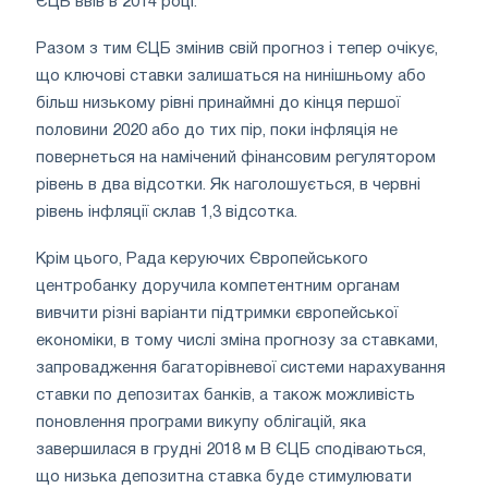
ЄЦБ ввів в 2014 році.
Разом з тим ЄЦБ змінив свій прогноз і тепер очікує,
що ключові ставки залишаться на нинішньому або
більш низькому рівні принаймні до кінця першої
половини 2020 або до тих пір, поки інфляція не
повернеться на намічений фінансовим регулятором
рівень в два відсотки. Як наголошується, в червні
рівень інфляції склав 1,3 відсотка.
Крім цього, Рада керуючих Європейського
центробанку доручила компетентним органам
вивчити різні варіанти підтримки європейської
економіки, в тому числі зміна прогнозу за ставками,
запровадження багаторівневої системи нарахування
ставки по депозитах банків, а також можливість
поновлення програми викупу облігацій, яка
завершилася в грудні 2018 м В ЄЦБ сподіваються,
що низька депозитна ставка буде стимулювати