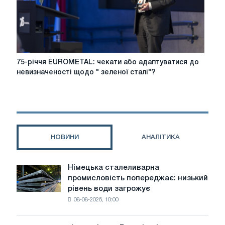
75-
75-річчя EUROMETAL: чекати або адаптуватися до
річчя
невизначеності щодо " зеленої сталі"?
EUROMETAL:
чекати
або
адаптуватися
до
невизначеності
НОВИНИ
АНАЛІТИКА
щодо
"
зеленої
Німецька сталеливарна
Німецька
сталі"?
промисловість попереджає: низький
сталеливарна
рівень води загрожує
промисловість
08-08-2026, 10:00
попереджає:
низький
рівень