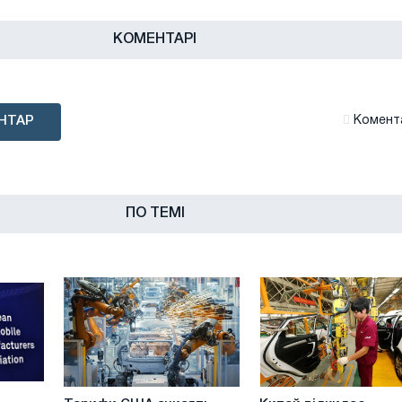
КОМЕНТАРІ
НТАР
Комента
ПО ТЕМІ
Тарифи
Китай