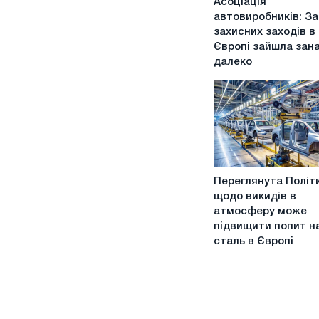
Асоціація
автовиробників:
автовиробників: За
Заміна
захисних заходів в
захисних
Європі зайшла зан
заходів
далеко
в
Європі
зайшла
занадто
далеко
Переглянута
Переглянута Політ
Політика
щодо викидів в
щодо
атмосферу може
викидів
підвищити попит н
в
сталь в Європі
атмосферу
може
підвищити
попит
на