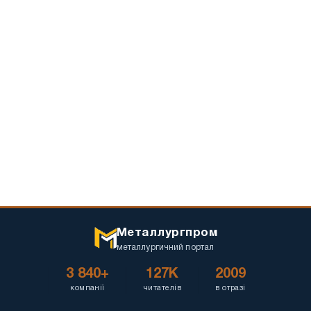
Металлургпром
металлургичний портал
3 840+
127K
2009
компанії
читателів
в отразі