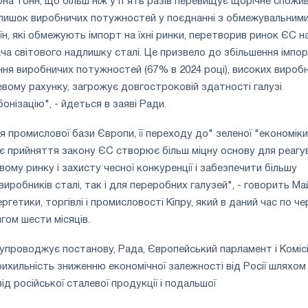
она тонн, що більш ніж у п'ять разів перевищує щорічне спожи
длишок виробничих потужностей у поєднанні з обмежувальним
н, які обмежують імпорт на їхні ринки, перетворив ринок ЄС н
а світового надлишку сталі. Це призвело до збільшення імпор
ня виробничих потужностей (67% в 2024 році), високих вироб
цевому рахунку, загрожує довгостроковій здатності галузі
онізацію", - йдеться в заяві Ради.
 промислової бази Європи, її переходу до" зеленої "економіки 
є прийняття закону ЄС створює більш міцну основу для реагу
вому ринку і захисту чесної конкуренції і забезпечити більшу
виробників сталі, так і для переробних галузей", - говорить Ма
ргетики, торгівлі і промисловості Кіпру, який в даний час по че
гом шести місяців.
 супроводжує постанову, Рада, Європейський парламент і Коміс
ихильність зниженню економічної залежності від Росії шляхом
ід російської сталевої продукції і подальшої