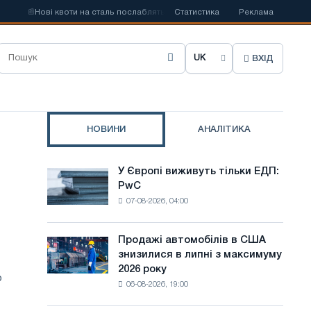
📰
Нові квоти на сталь послаблять конкуренцію в Сполученому Королівств
Статистика
Реклама
ВХІД
О
б
р
НОВИНИ
АНАЛІТИКА
а
т
У Європі виживуть тільки ЕДП:
У
и
PwC
Європі
07-08-2026, 04:00
виживуть
м
тільки
о
ЕДП:
Продажі автомобілів в США
Продажі
PwC
в
знизилися в липні з максимуму
автомобілів
2026 року
в
у
о
06-08-2026, 19:00
США
с
знизилися