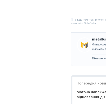
metallu
Финансов
сырьевые
Більше н
Навігація
Попередня нов
Магона наближа
відновлення дія