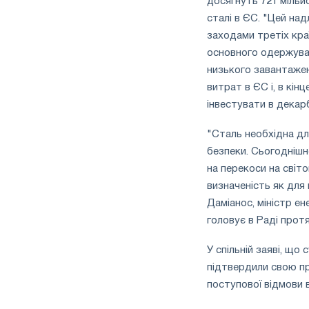
досягнуть 721 мільй
сталі в ЄС. "Цей на
заходами третіх краї
основного одержувач
низького завантажен
витрат в ЄС і, в кін
інвестувати в декарб
"Сталь необхідна для
безпеки. Сьогоднішн
на перекоси на світо
визначеність як для 
Даміанос, міністр ене
головує в Раді протя
У спільній заяві, що
підтвердили свою пр
поступової відмови в