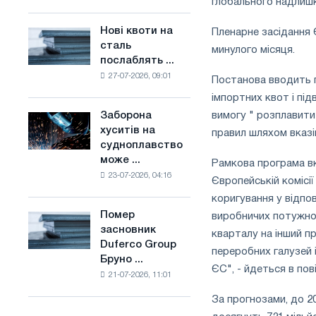
глобального надлишк
поєднує
основі
галузеві
водню
Нові квоти на
Пленарне засідання
Нові
обмеження
у
сталь
квоти
минулого місяця.
з
Франції
послаблять ...
на
амбіціями
27-07-2026, 09:01
сталь
Постанова вводить 
по
послаблять
боротьбі
імпортних квот і пі
конкуренцію
зі
Заборона
вимогу " розплавити
Заборона
в
зміною
хуситів на
правил шляхом вказів
хуситів
Сполученому
клімату
судноплавство
на
Королівстві
може ...
судноплавство
Рамкова програма вк
23-07-2026, 04:16
може
Європейській комісі
порушити
коригування у відпов
імпорт
Помер
виробничих потужнос
Помер
Саудівської
засновник
засновник
кварталу на інший п
сталі
Duferco Group
Duferco
переробних галузей 
Бруно ...
Group
ЄС", - йдеться в пов
21-07-2026, 11:01
Бруно
Больфо
За прогнозами, до 2