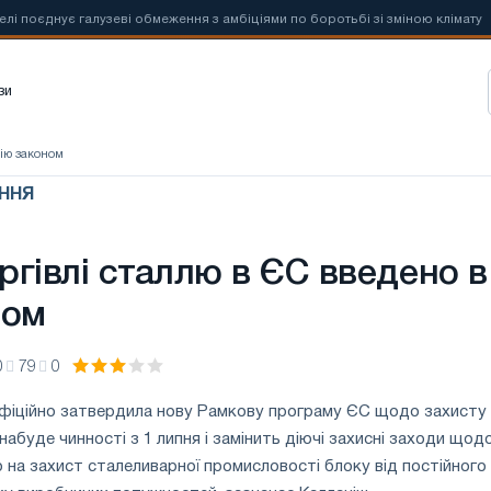
днує галузеві обмеження з амбіціями по боротьбі зі зміною клімату
зи
дію законом
ННЯ
ргівлі сталлю в ЄС введено в
ном
0
79
0
фіційно затвердила нову Рамкову програму ЄС щодо захисту
 набуде чинності з 1 липня і замінить діючі захисні заходи щод
о на захист сталеливарної промисловості блоку від постійного