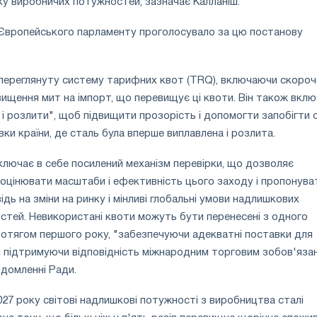
у виробничих потужностей, зазначає Калланіш.
 Європейського парламенту проголосувало за цю постанову
переглянуту систему тарифних квот (TRQ), включаючи скороч
двищення мит на імпорт, що перевищує ці квоти. Він також вкл
 і розлити", щоб підвищити прозорість і допомогти запобігти 
ки країни, де сталь була вперше виплавлена і розлита.
лючає в себе посилений механізм перевірки, що дозволяє
ї оцінювати масштаби і ефективність цього заходу і пропонува
ідь на зміни на ринку і мінливі глобальні умови надлишкових
тей. Невикористані квоти можуть бути перенесені з одного
ротягом першого року, "забезпечуючи адекватні поставки для
і підтримуючи відповідність міжнародним торговим зобов'яза
ідомленні Ради.
027 року світові надлишкові потужності з виробництва сталі