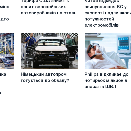
Тарифи США знизять
Китай відкидає
США
відкидає
міна
попит європейських
звинувачення ЄС у
знизять
звинувачення
автовиробників на сталь
експорті надлишков
попит
ЄС
адто
потужностей
європейських
у
електромобілів
автовиробників
експорті
на
надлишкових
сталь
потужностей
електромобілів
Німецький
Philips
ика
Німецький автопром
Philips відкликає до
автопром
відкликає
готується до обвалу?
чотирьох мільйонів
готується
до
апаратів ШВЛ
до
чотирьох
а
обвалу?
мільйонів
апаратів
ШВЛ