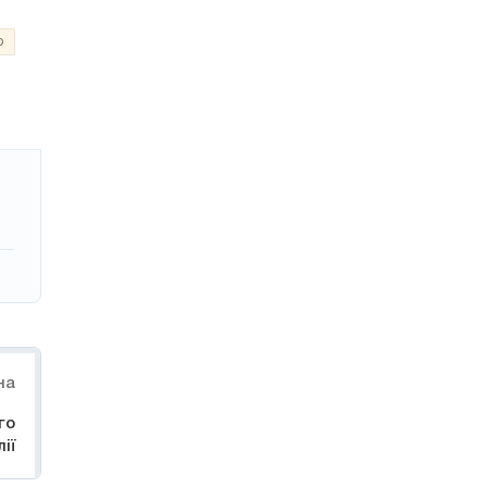
о
на
го
ії