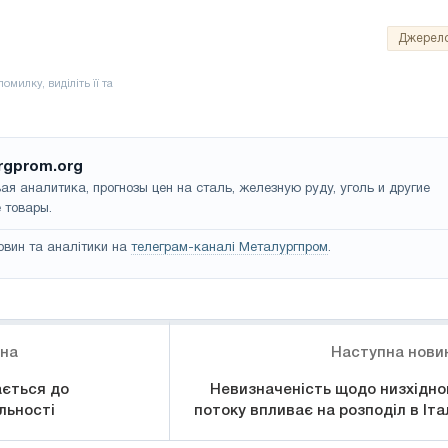
Джерел
rgprom.org
ая аналитика, прогнозы цен на сталь, железную руду, уголь и другие
 товары.
овин та аналітики на
телеграм-каналі Металургпром
.
ина
Наступна нови
ється до
Невизначеність щодо низхідно
льності
потоку впливає на розподіл в Італ