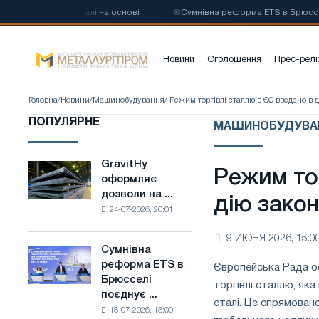
вуглецевої сталі на основі
📰
Сумнівна реформа ETS в Брюсселі поє
Новини
Оголошення
Прес-релі
Головна
/
Новини
/
Машинобудування
/ Режим торгівлі сталлю в ЄС введено в 
ПОПУЛЯРНЕ
МАШИНОБУДУВА
GravitHy
GravitHy
Режим то
оформляє
оформляє
дозволи на ...
дозволи
дію зако
24-07-2026, 20:01
на
будівництво
9 ИЮНЯ 2026, 15:0
заводу
Сумнівна
Сумнівна
з
реформа ETS в
Європейська Рада о
реформа
виробництва
Брюсселі
ETS
торгівлі сталлю, яка
низьковуглецевої
поєднує ...
в
сталі
сталі. Це спрямован
18-07-2026, 13:00
Брюсселі
на