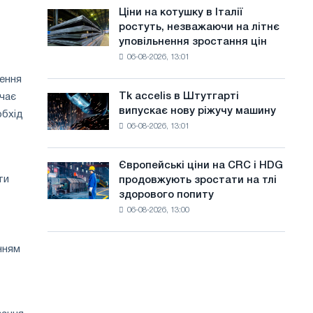
в
а
Ціни на котушку в Італії
Ціни
липні
ростуть, незважаючи на літнє
на
й
з
уповільнення зростання цін
котушку
максимуму
т
06-08-2026, 13:01
в
2026
Італії
у
року
ення
ростуть,
Tk accelis в Штутгарті
ючає
Tk
незважаючи
випускає нову ріжучу машину
обхід
accelis
на
06-08-2026, 13:01
в
літнє
Штутгарті
уповільнення
випускає
зростання
Європейські ціни на CRC і HDG
Європейські
нову
цін
ти
продовжують зростати на тлі
ціни
ріжучу
здорового попиту
на
машину
06-08-2026, 13:00
CRC
і
HDG
нням
продовжують
зростати
на
тлі