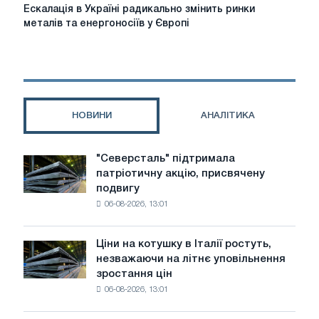
році
Ескалація
Ескалація в Україні радикально змінить ринки
в
металів та енергоносіїв у Європі
Україні
радикально
змінить
ринки
металів
та
НОВИНИ
АНАЛІТИКА
енергоносіїв
у
Європі
"Северсталь" підтримала
"Северсталь"
патріотичну акцію, присвячену
підтримала
подвигу
патріотичну
06-08-2026, 13:01
акцію,
присвячену
подвигу
Ціни на котушку в Італії ростуть,
Ціни
радянської
незважаючи на літнє уповільнення
на
авіації
зростання цін
котушку
в
06-08-2026, 13:01
в
роки
Італії
Великої