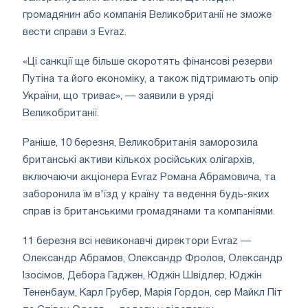
громадянин або компанія Великобританії не зможе
вести справи з Evraz.
«Ці санкції ще більше скоротять фінансові резерви
Путіна та його економіку, а також підтримають опір
України, що триває», — заявили в уряді
Великобританії.
Раніше, 10 березня, Великобританія заморозила
британські активи кількох російських олігархів,
включаючи акціонера Evraz Романа Абрамовича, та
заборонила їм в'їзд у країну та ведення будь-яких
справ із британськими громадянами та компаніями.
11 березня всі невиконавчі директори Evraz —
Олександр Абрамов, Олександр Фролов, Олександр
Ізосімов, Дебора Гаджен, Юджін Швідлер, Юджін
Тененбаум, Карл Грубер, Марія Гордон, сер Майкл Піт