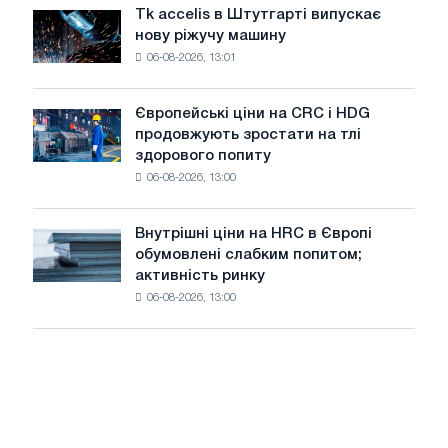
ростуть,
Вітчизняної
Tk accelis в Штутгарті випускає
Tk
незважаючи
війни
нову ріжучу машину
accelis
на
06-08-2026, 13:01
в
літнє
Штутгарті
уповільнення
випускає
зростання
Європейські ціни на CRC і HDG
Європейські
нову
цін
продовжують зростати на тлі
ціни
ріжучу
здорового попиту
на
машину
06-08-2026, 13:00
CRC
і
HDG
Внутрішні ціни на HRC в Європі
Внутрішні
продовжують
обумовлені слабким попитом;
ціни
зростати
активність ринку
на
на
06-08-2026, 13:00
HRC
тлі
в
здорового
Європі
попиту
обумовлені
слабким
попитом;
активність