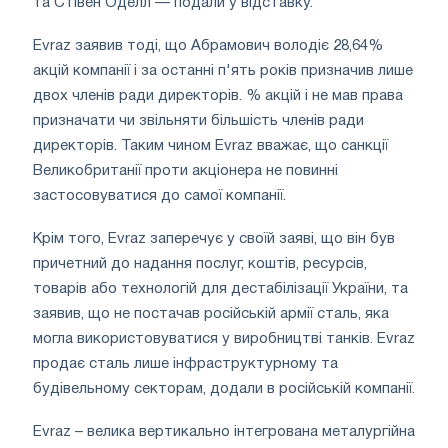
та Стівен Оделл — подали у відставку.
Evraz заявив тоді, що Абрамович володіє 28,64%
акцій компанії і за останні п'ять років призначив лише
двох членів ради директорів. % акцій і не мав права
призначати чи звільняти більшість членів ради
директорів. Таким чином Evraz вважає, що санкції
Великобританії проти акціонера не повинні
застосовуватися до самої компанії.
Крім того, Evraz заперечує у своїй заяві, що він був
причетний до надання послуг, коштів, ресурсів,
товарів або технологій для дестабілізації України, та
заявив, що не постачав російській армії сталь, яка
могла використовуватися у виробництві танків. Evraz
продає сталь лише інфраструктурному та
будівельному секторам, додали в російській компанії.
Evraz – велика вертикально інтегрована металургійна