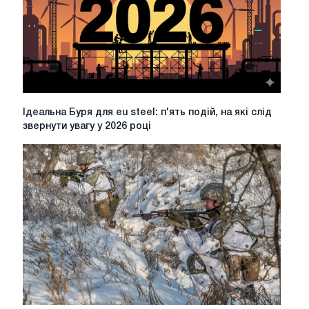
захисту
сталі
Ідеальна
Ідеальна Буря для eu steel: п'ять подій, на які слід
Буря
звернути увагу у 2026 році
для
eu
steel:
п'ять
подій,
на
які
слід
звернути
увагу
у
2026