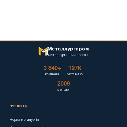
Металлургпром
металлургичний портал
3 840+
127K
компанії
читателів
2009
в отразі
ПУБЛІКАЦІЇ
Чорна металургія