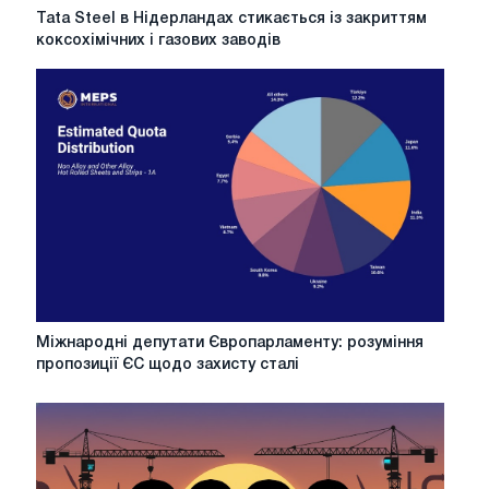
Tata
Tata Steel в Нідерландах стикається із закриттям
Steel
коксохімічних і газових заводів
в
Нідерландах
стикається
із
закриттям
коксохімічних
і
газових
заводів
Міжнародні
Міжнародні депутати Європарламенту: розуміння
депутати
пропозиції ЄС щодо захисту сталі
Європарламенту:
розуміння
пропозиції
ЄС
щодо