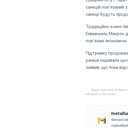
суверенітету і терито
санкцій пов'язаний з
санкції будуть продо
Традиційно кожні пі
Еммануель Макрон до
пов'язані економічні 
Підтримку продовженн
раніше надавала цьо
заявив, що поки відс
metallu
Финансов
сырьевые