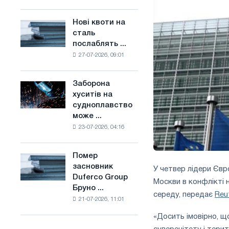
поєднує
основі
галузеві
водню
Нові квоти на
Нові
обмеження
у
сталь
квоти
з
Франції
послаблять ...
на
амбіціями
27-07-2026, 09:01
сталь
по
послаблять
боротьбі
конкуренцію
зі
Заборона
Заборона
в
зміною
хуситів на
хуситів
Сполученому
клімату
судноплавство
на
Королівстві
може ...
судноплавство
23-07-2026, 04:16
може
порушити
імпорт
Помер
Помер
Саудівської
засновник
У четвер лідери Євр
засновник
сталі
Duferco Group
Duferco
Москви в конфлікті 
Бруно ...
Group
середу, передає
Reu
21-07-2026, 11:01
Бруно
Больфо
«Досить імовірно, щ