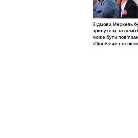
«Північний
потік
2»
Відмова
Відмова Меркель б
Меркель
присутнім на саміті
бути
може бути пов'язан
присутнім
«Північним потоком
на
саміті
G-
7
може
бути
пов'язаний
з
«Північним
потоком-2»