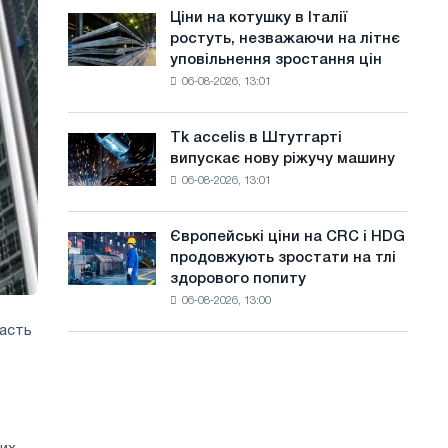
в
а
Ціни на котушку в Італії
Ціни
липні
ростуть, незважаючи на літнє
на
й
з
уповільнення зростання цін
котушку
максимуму
т
06-08-2026, 13:01
в
2026
Італії
у
року
ростуть,
Tk accelis в Штутгарті
Tk
незважаючи
випускає нову ріжучу машину
accelis
на
06-08-2026, 13:01
в
літнє
Штутгарті
уповільнення
випускає
зростання
Європейські ціни на CRC і HDG
Європейські
нову
цін
продовжують зростати на тлі
ціни
ріжучу
здорового попиту
на
машину
06-08-2026, 13:00
CRC
і
часть
HDG
продовжують
зростати
на
тлі