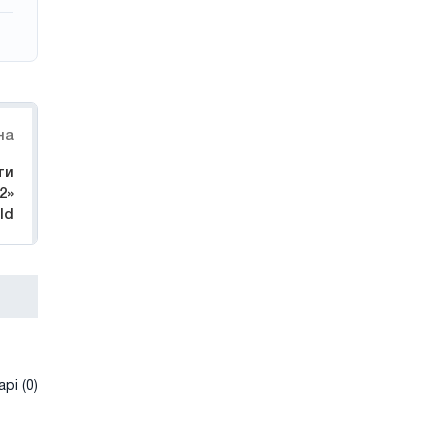
на
ти
2»
ld
рі (0)