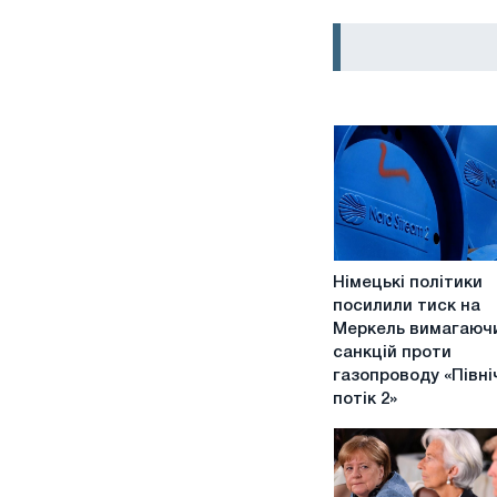
Німецькі
Німецькі політики
політики
посилили тиск на
посилили
Меркель вимагаюч
тиск
санкцій проти
на
газопроводу «Півні
Меркель
потік 2»
вимагаючи
санкцій
проти
газопроводу