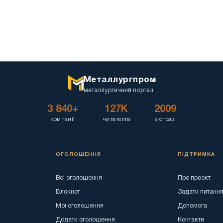
Металлургпром
металлургичний портал
3 840+
127K
2009
компанії
читателів
в отразі
ОГОЛОШЕННЯ
ПІДТРИМКА
Всі оголошення
Про проект
Блокнот
Задати питанн
Мої оголошення
Допомога
Додати оголошення
Контакти