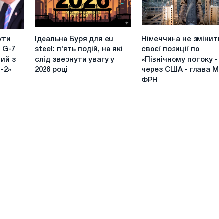
Ідеальна
Німеччина
ути
Ідеальна Буря для eu
Німеччина не змінит
Буря
не
 G-7
steel: п'ять подій, на які
своєї позиції по
для
змінить
ий з
слід звернути увагу у
«Північному потоку -
eu
своєї
-2»
2026 році
через США - глава 
steel:
позиції
ФРН
п'ять
по
подій,
«Північному
на
потоку
які
-
слід
2»
звернути
через
увагу
США
у
-
2026
глава
році
МЗС
ФРН