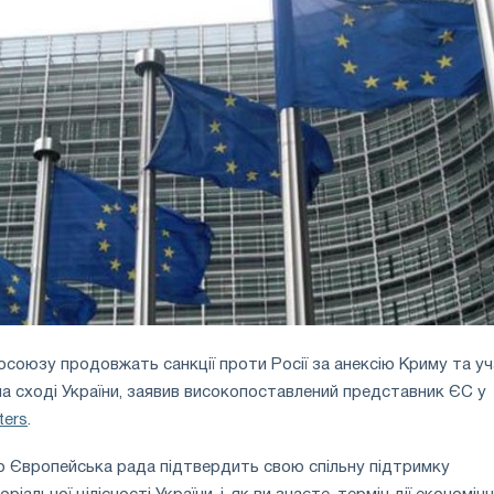
осоюзу продовжать санкції проти Росії за анексію Криму та у
на сході України, заявив високопоставлений представник ЄС у
ters
.
о Європейська рада підтвердить свою спільну підтримку