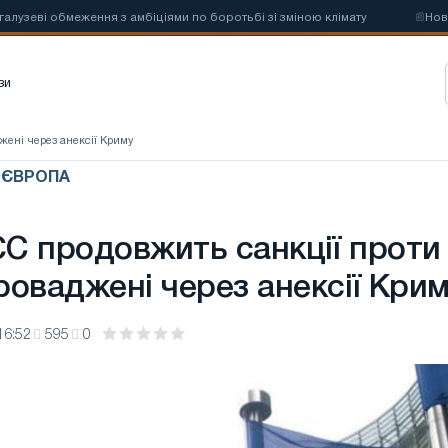
і обмеження з амбіціями по боротьбі зі зміною клімату
📰
Нові квот
зи
джені через анексії Криму
/ ЄВРОПА
ЄС продовжить санкції проти
проваджені через анексії Кри
16:52
595
0