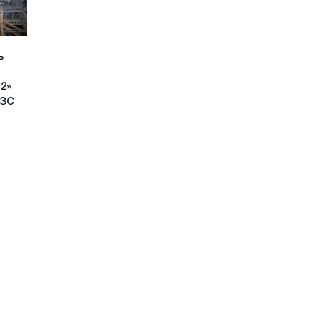
ь
 2»
МЗС