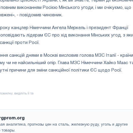
ріальної цілісності України, і, як ви знаєте, термін дії економіч
 повним виконанням Росією Мінського угоди, і ми очікуємо, що
вжені», - повідомив чиновник.
вроку канцлер Німеччини Ангела Меркель і президент Франції
повідають лідерам ЄС про хід виконання Мінських угод, з як
санкції проти Росії.
я санкцій днями в Москві висловив голова МЗС Італії - країни
му чи не найсильніший опір. Глава МЗС Німеччини Хайко Маас 
утні причини для зміни санкційної політики ЄС щодо Росії.
rgprom.org
ая аналитика, прогнозы цен на сталь, железную руду, уголь и другие
 товары.