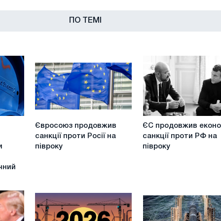
ПО ТЕМІ
Євросоюз
ЄС
Євросоюз продовжив
ЄС продовжив еконо
продовжив
продовжив
санкції проти Росії на
санкції проти РФ на
санкції
економічні
и
півроку
півроку
проти
санкції
Росії
проти
чний
на
РФ
півроку
на
півроку