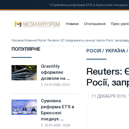
талі на основі
📰
Сумнівна реформа ETS в Брюсселі поєднує галузев
Новини
Оголошення
Прес-релі
Головна
/
Новини
/
Росія
/ Reuters: ЄС продовжить санкції проти Росії, запрова
ПОПУЛЯРНЕ
РОСІЯ / УКРАЇНА 
GravitHy
GravitHy
Reuters: 
оформляє
оформляє
дозволи на ...
дозволи
Росії, за
24-07-2026, 20:01
на
будівництво
11 ДЕКАБРЯ 2019, 
заводу
Сумнівна
Сумнівна
з
реформа ETS в
реформа
виробництва
Брюсселі
ETS
низьковуглецевої
поєднує ...
в
сталі
18-07-2026, 13:00
Брюсселі
на