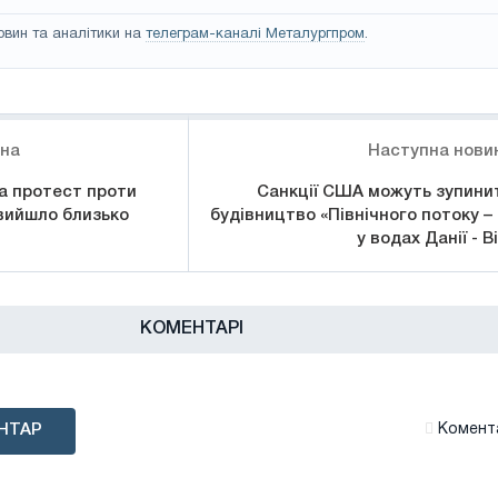
овин та аналітики на
телеграм-каналі Металургпром
.
ина
Наступна нови
на протест проти
Санкції США можуть зупини
 вийшло близько
будівництво «Північного потоку – 
у водах Данії - Bi
КОМЕНТАРІ
НТАР
Комента