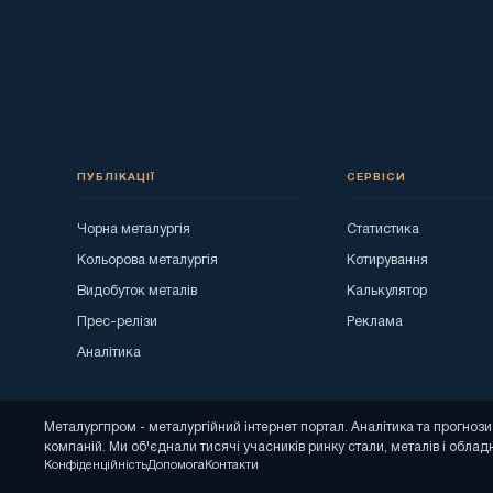
ПУБЛІКАЦІЇ
СЕРВІСИ
Чорна металургія
Статистика
Кольорова металургія
Котирування
Видобуток металів
Калькулятор
Прес-релізи
Реклама
Аналітика
Металургпром - металургійний інтернет портал. Аналітика та прогно
компаній. Ми об'єднали тисячі учасників ринку стали, металів і облад
Конфіденційність
Допомога
Контакти