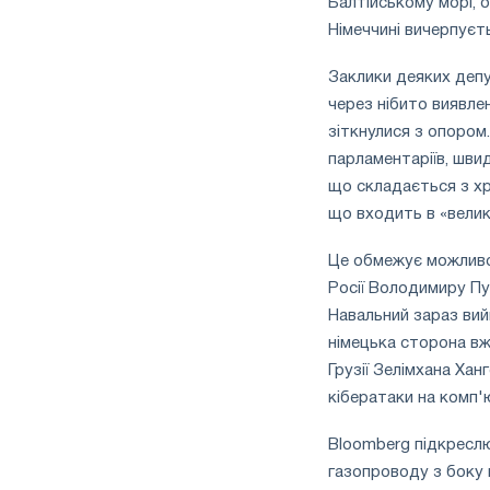
Балтійському морі, 
Німеччині вичерпуєт
Заклики деяких депу
через нібито виявле
зіткнулися з опором
парламентаріїв, шви
що складається з хр
що входить в «велик
Це обмежує можливо
Росії Володимиру Пут
Навальний зараз вий
німецька сторона вж
Грузії Зелімхана Хан
кібератаки на комп'
Bloomberg підкреслю
газопроводу з боку 