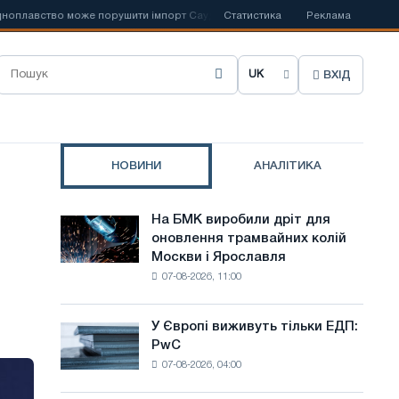
авство може порушити імпорт Саудівської сталі
Статистика
📰
Іспанська Acerino
Реклама
ВХІД
О
б
р
НОВИНИ
АНАЛІТИКА
а
т
На БМК виробили дріт для
На
и
оновлення трамвайних колій
БМК
-
Москви і Ярославля
виробили
м
07-08-2026, 11:00
дріт
о
для
оновлення
в
У Європі виживуть тільки ЕДП:
У
трамвайних
PwC
Європі
у
колій
07-08-2026, 04:00
виживуть
Москви
с
тільки
і