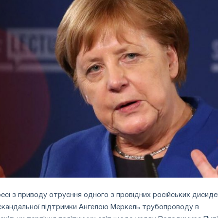
пресі з приводу отруєння одного з провідних російських дисиде
 скандальної підтримки Ангелою Меркель трубопроводу в