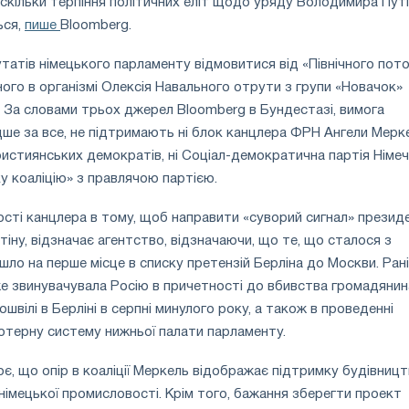
оскільки терпіння політичних еліт щодо уряду Володимира Путі
ься,
пише
Bloomberg.
татів німецького парламенту відмовитися від «Північного пото
ного в організмі Олексія Навального отрути з групи «Новачок»
. За словами трьох джерел Bloomberg в Бундестазі, вимога
дше за все, не підтримають ні блок канцлера ФРН Ангели Мерк
истиянських демократів, ні Соціал-демократична партія Німеч
у коаліцію» з правлячою партією.
сті канцлера в тому, щоб направити «суворий сигнал» презид
іну, відзначає агентство, відзначаючи, що те, що сталося з
шло на перше місце в списку претензій Берліна до Москви. Ран
е звинувачувала Росію в причетності до вбивства громадянин
гошвілі в Берліні в серпні минулого року, а також в проведенні
ютерну систему нижньої палати парламенту.
є, що опір в коаліції Меркель відображає підтримку будівницт
німецької промисловості. Крім того, бажання зберегти проект