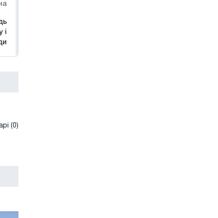
на
дь
 і
ди
рі (0)