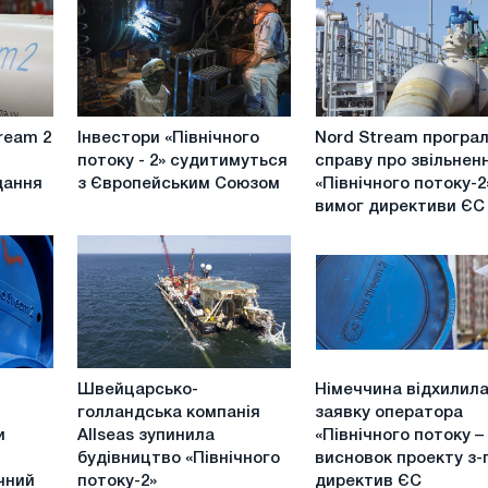
Інвестори
Nord
ream 2
Інвестори «Північного
Nord Stream програ
«Північного
Stream
потоку - 2» судитимуться
справу про звільнен
потоку
програла
дання
з Європейським Союзом
«Північного потоку-2
-
справу
вимог директиви ЄС
2»
про
судитимуться
звільнення
з
«Північного
Європейським
потоку-2»
Союзом
від
вимог
директиви
Швейцарсько-
Німеччина
ЄС
Швейцарсько-
Німеччина відхилил
голландська
відхилила
голландська компанія
заявку оператора
компанія
заявку
и
Allseas зупинила
«Північного потоку – 
Allseas
оператора
будівництво «Північного
висновок проекту з-
зупинила
«Північного
чний
потоку-2»
директив ЄС