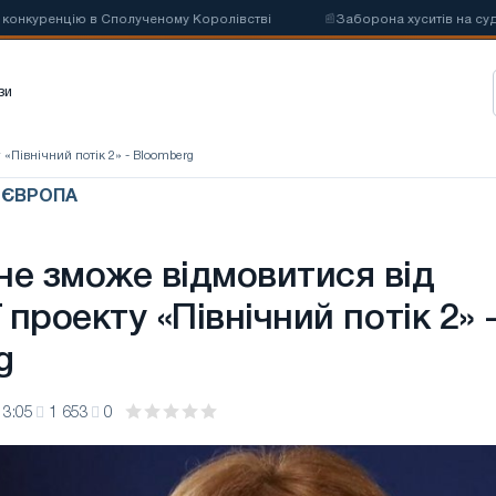
куренцію в Сполученому Королівстві
📰
Заборона хуситів на суднопл
зи
 «Північний потік 2» - Bloomberg
/ ЄВРОПА
не зможе відмовитися від
ї проекту «Північний потік 2» 
g
13:05
1 653
0