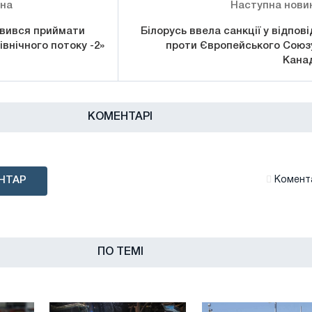
ина
Наступна нови
вився приймати
Білорусь ввела санкції у відпові
івнічного потоку -2»
проти Європейського Союзу
Кана
КОМЕНТАРІ
НТАР
Комента
ПО ТЕМІ