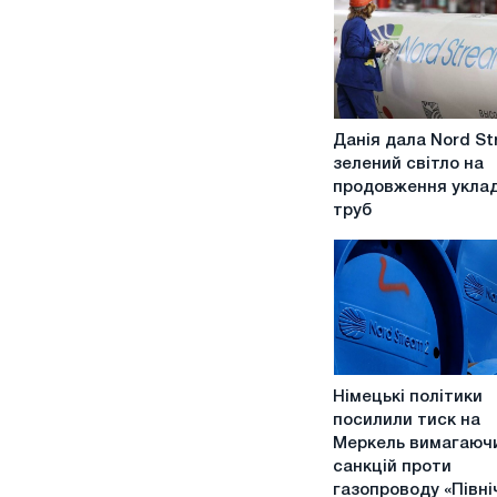
Данія
Данія дала Nord St
дала
зелений світло на
Nord
продовження укла
Stream
труб
2
зелений
світло
на
продовження
укладання
труб
Німецькі
Німецькі політики
політики
посилили тиск на
посилили
Меркель вимагаюч
тиск
санкцій проти
на
газопроводу «Півні