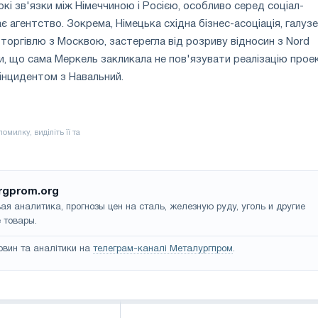
окі зв'язки між Німеччиною і Росією, особливо серед соціал-
є агентство. Зокрема, Німецька східна бізнес-асоціація, галуз
 торгівлю з Москвою, застерегла від розриву відносин з Nord
и, що сама Меркель закликала не пов'язувати реалізацію прое
з інцидентом з Навальний.
rgprom.org
ая аналитика, прогнозы цен на сталь, железную руду, уголь и другие
 товары.
овин та аналітики на
телеграм-каналі Металургпром
.