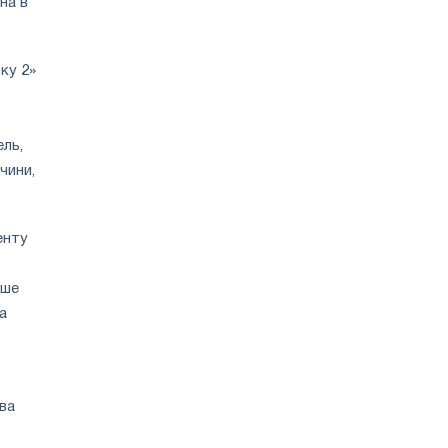
на в
ку 2»
ель,
чини,
енту
іше
а
ва