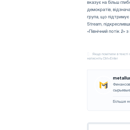
вказує на більш глиб
демократів, відзнача
група, що підтримує
Stream, підкресливш
«Північний потік 2» 
metallu
Финансов
сырьевые
Більше н
Навігація