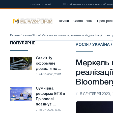
овуглецевої сталі на основі
📰
Нові квоти на сталь послаблять кон
Новини
Оголошення
Прес-релі
Головна
/
Новини
/
Росія
/ Меркель не зможе відмовитися від реалізації проекту
ПОПУЛЯРНЕ
РОСІЯ / УКРАЇНА 
GravitHy
GravitHy
Меркель 
оформляє
оформляє
дозволи на ...
дозволи
реалізаці
24-07-2026, 20:01
на
Bloomber
будівництво
заводу
Сумнівна
Сумнівна
з
реформа ETS в
5 СЕНТЯБРЯ 2020, 
реформа
виробництва
Брюсселі
ETS
низьковуглецевої
поєднує ...
в
сталі
18-07-2026, 13:00
Брюсселі
на