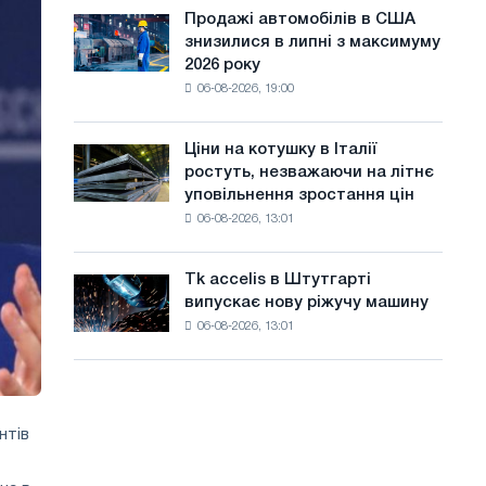
ЕДП:
а
Ярославля
Продажі автомобілів в США
Продажі
PwC
знизилися в липні з максимуму
автомобілів
й
2026 року
в
т
06-08-2026, 19:00
США
знизилися
у
в
Ціни на котушку в Італії
Ціни
липні
ростуть, незважаючи на літнє
на
з
уповільнення зростання цін
котушку
максимуму
06-08-2026, 13:01
в
2026
Італії
року
ростуть,
Tk accelis в Штутгарті
Tk
незважаючи
випускає нову ріжучу машину
accelis
на
06-08-2026, 13:01
в
літнє
Штутгарті
уповільнення
випускає
зростання
нову
цін
ріжучу
нтів
машину