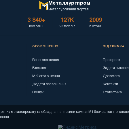
Металлургпром
металлургичний портал
3 840+
127K
2009
компанії
читателів
в отразі
ОГОЛОШЕННЯ
ПІДТРИМКА
Всі оголошення
Про проект
Блокнот
Задати питанн
Мої оголошення
Допомога
Додати оголошення
Контакти
Пошук
Статистика
зи ринку металопрокату та обладнання, новини компаній і безкоштовні огол
нання.