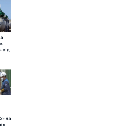
ла
ня
» від
а
2» на
під