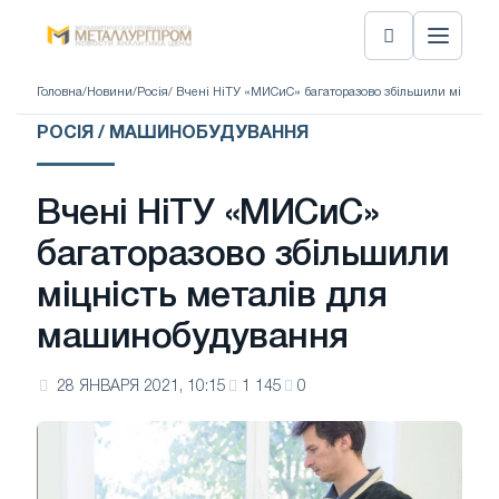
Головна
/
Новини
/
Росія
/ Вчені НіТУ «МИСиС» багаторазово збільшили міцніст
РОСІЯ / МАШИНОБУДУВАННЯ
Вчені НіТУ «МИСиС»
багаторазово збільшили
міцність металів для
машинобудування
28 ЯНВАРЯ 2021, 10:15
1 145
0