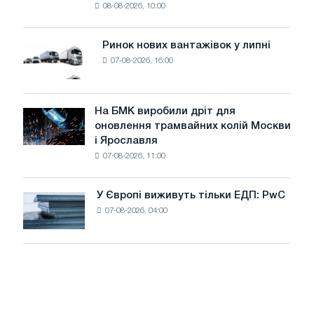
08-08-2026, 10:00
фотоелектричну
поставок
систему
потужністю
Ринок нових вантажівок у липні
Ринок
8
07-08-2026, 16:00
нових
МВт
вантажівок
для
у
досягнення
липні
На БМК виробили дріт для
цілей
На
оновлення трамвайних колій Москви
декарбонізації
БМК
і Ярославля
виробили
07-08-2026, 11:00
дріт
для
оновлення
У Європі виживуть тільки ЕДП: PwC
У
трамвайних
07-08-2026, 04:00
Європі
колій
виживуть
Москви
тільки
і
ЕДП:
Ярославля
PwC