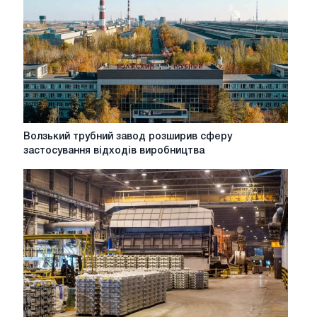
Волзький
Волзький трубний завод розширив сферу
трубний
застосування відходів виробництва
завод
розширив
сферу
застосування
відходів
виробництва