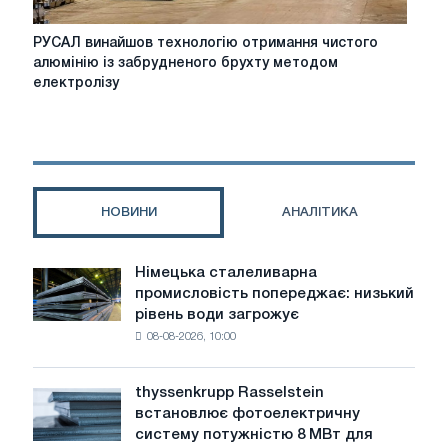
РУСАЛ
РУСАЛ винайшов технологію отримання чистого
винайшов
алюмінію із забрудненого брухту методом
технологію
електролізу
отримання
чистого
алюмінію
із
забрудненого
брухту
НОВИНИ
АНАЛІТИКА
методом
електролізу
Німецька сталеливарна
Німецька
промисловість попереджає: низький
сталеливарна
рівень води загрожує
промисловість
08-08-2026, 10:00
попереджає:
низький
рівень
thyssenkrupp Rasselstein
thyssenkrupp
води
встановлює фотоелектричну
Rasselstein
загрожує
систему потужністю 8 МВт для
встановлює
безпеці