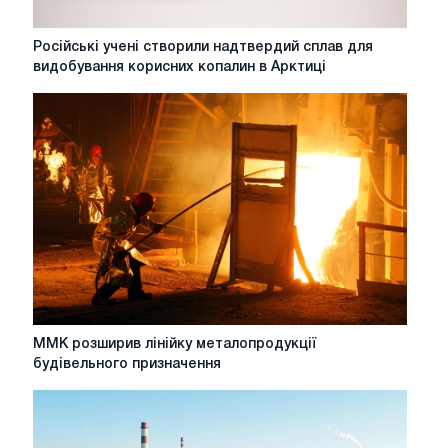
Російські
Російські учені створили надтвердий сплав для
учені
видобування корисних копалин в Арктиці
створили
надтвердий
сплав
для
видобування
корисних
копалин
в
Арктиці
ММК
ММК розширив лінійку металопродукції
розширив
будівельного призначення
лінійку
металопродукції
будівельного
призначення