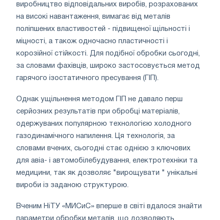
виробництво відповідальних виробів, розрахованих
на високі навантаження, вимагає від металів
поліпшених властивостей - підвищеної щільності і
міцності, а також одночасно пластичності і
корозійної стійкості. Для подібної обробки сьогодні,
за словами фахівців, широко застосовується метод
гарячого ізостатичного пресування (ГІП).
Однак ущільнення методом ГІП не давало перш
серйозних результатів при обробці матеріалів,
одержуваних популярною технологією холодного
газодинамічного напилення. Ця технологія, за
словами вчених, сьогодні стає однією з ключових
для авіа- і автомобілебудування, електротехніки та
медицини, так як дозволяє "вирощувати " унікальні
вироби із заданою структурою.
Вченим НіТУ «МИСиС» вперше в світі вдалося знайти
параметри обробки металів, що дозволяють