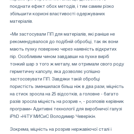
поєднати ефект обох методів, і тим самим різко
збільшити корисні властивості одержуваних
матеріалів.
«Ми застосували ГІП для матеріалів, які раніше не
рекомендувалося до подібній обробці, так як вони
мають пухку поверхню через наявність відкритих
пір. Особливим чином завдавши на пухке виріб
тонкий шар з того ж металу, ми отримали свого роду
герметичну капсулу, яка дозволяє успішно
застосовувати ГІП. Завдяки такій обробці
пористість зменшилася більш ніж в два рази, міцність
на стиск зросла на 25 відсотків, а головне - багато
разів зросла міцність на розрив », - розповів керівник
програми« Адитивні технології для виробничої галузі
iPhD »НіТУ МИСиС Володимир Чеверікін.
Зокрема, міцність на розрив нержавіючої сталі і